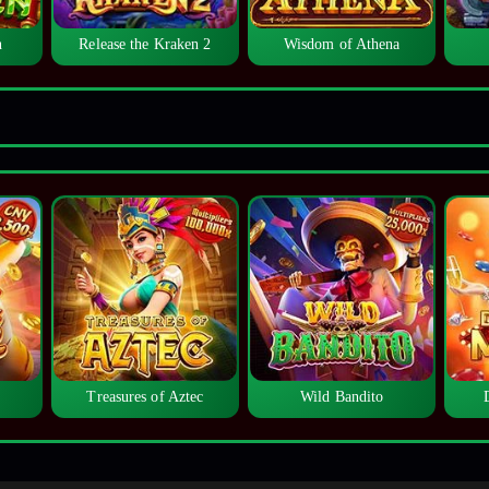
n
Release the Kraken 2
Wisdom of Athena
Treasures of Aztec
Wild Bandito