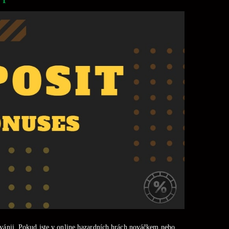
lvánii. Pokud jste v online hazardních hrách nováčkem nebo