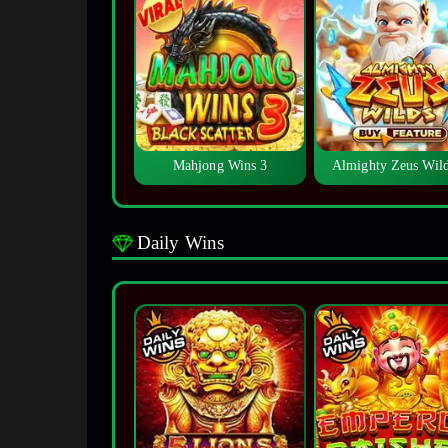
Mahjong Wins 3
Almighty Zeus Wi
Daily Wins