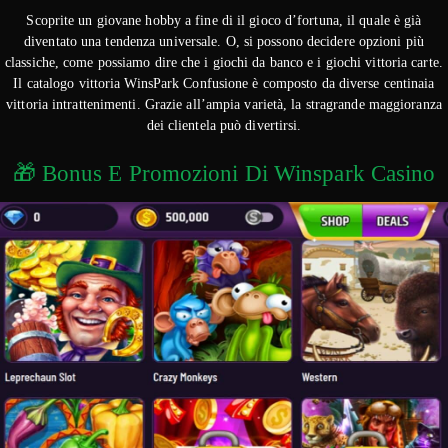
Scoprite un giovane hobby a fine di il gioco d’fortuna, il quale è già
diventato una tendenza universale. O, si possono decidere opzioni più
classiche, come possiamo dire che i giochi da banco e i giochi vittoria carte.
Il catalogo vittoria WinsPark Confusione è composto da diverse centinaia
vittoria intrattenimenti. Grazie all’ampia varietà, la stragrande maggioranza
dei clientela può divertirsi.
🎁 Bonus E Promozioni Di Winspark Casino