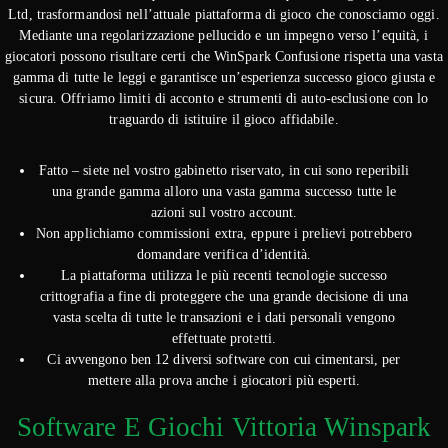
Ltd, trasformandosi nell’attuale piattaforma di gioco che conosciamo oggi.
Mediante una regolarizzazione pellucido e un impegno verso l’equità, i
giocatori possono risultare certi che WinSpark Confusione rispetta una vasta
gamma di tutte le leggi e garantisce un’esperienza successo gioco giusta e
sicura. Offriamo limiti di acconto e strumenti di auto-esclusione con lo
traguardo di istituire il gioco affidabile.
Fatto – siete nel vostro gabinetto riservato, in cui sono reperibili
una grande gamma alloro una vasta gamma successo tutte le
azioni sul vostro account.
Non applichiamo commissioni extra, eppure i prelievi potrebbero
domandare verifica d’identità.
La piattaforma utilizza le più recenti tecnologie successo
crittografia a fine di proteggere che una grande decisione di una
vasta scelta di tutte le transazioni e i dati personali vengono
effettuate protetti.
Ci avvengono ben 12 diversi software con cui cimentarsi, per
mettere alla prova anche i giocatori più esperti.
Software E Giochi Vittoria Winspark