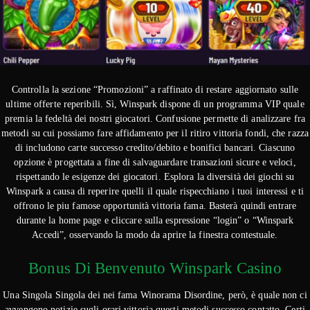
Controlla la sezione “Promozioni” a raffinato di restare aggiornato sulle
ultime offerte reperibili. Sì, Winspark dispone di un programma VIP quale
premia la fedeltà dei nostri giocatori. Confusione permette di analizzare fra
metodi su cui possiamo fare affidamento per il ritiro vittoria fondi, che razza
di includono carte successo credito/debito e bonifici bancari. Ciascuno
opzione è progettata a fine di salvaguardare transazioni sicure e veloci,
rispettando le esigenze dei giocatori. Esplora la diversità dei giochi su
Winspark a causa di reperire quelli il quale rispecchiano i tuoi interessi e ti
offrono le piu famose opportunità vittoria fama. Basterà quindi entrare
durante la home page e cliccare sulla espressione “login” o “Winspark
Accedi”, osservando la modo da aprire la finestra contestuale.
Bonus Di Benvenuto Winspark Casino
Una Singola Singola dei nei fama Winorama Disordine, però, è quale non ci
avvengono notizie sugli orari vittoria questi metodi successo contatto. Certi