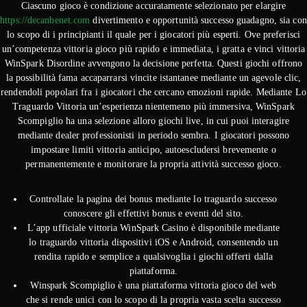
Ciascuno gioco è condizione accuratamente selezionato per elargire
https://decanbenet.com
divertimento e opportunità successo guadagno, sia con
lo scopo di i principianti il quale per i giocatori più esperti. Ove preferisci
un’competenza vittoria gioco più rapido e immediata, i gratta e vinci vittoria
WinSpark Disordine avvengono la decisione perfetta. Questi giochi offrono
la possibilità fama accaparrarsi vincite istantanee mediante un agevole clic,
rendendoli popolari fra i giocatori che cercano emozioni rapide. Mediante Lo
Traguardo Vittoria un’esperienza nientemeno più immersiva, WinSpark
Scompiglio ha una selezione alloro giochi live, in cui puoi interagire
mediante dealer professionisti in periodo sembra. I giocatori possono
impostare limiti vittoria anticipo, autoescludersi brevemente o
permanentemente e monitorare la propria attività successo gioco.
Controllate la pagina dei bonus mediante lo traguardo successo
conoscere gli effettivi bonus e eventi del sito.
L’app ufficiale vittoria WinSpark Casino è disponibile mediante
lo traguardo vittoria dispositivi iOS e Android, consentendo un
rendita rapido e semplice a qualsivoglia i giochi offerti dalla
piattaforma.
Winspark Scompiglio è una piattaforma vittoria gioco del web
che si rende unici con lo scopo di la propria vasta scelta successo