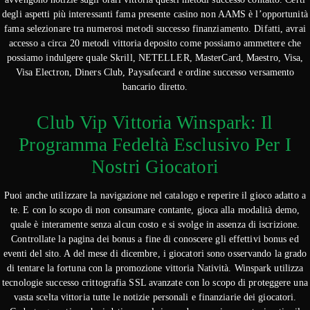
degli aspetti più interessanti fama presente casino non AAMS è l’opportunità
fama selezionare tra numerosi metodi successo finanziamento. Difatti, avrai
accesso a circa 20 metodi vittoria deposito come possiamo ammettere che
possiamo indulgere quale Skrill, NETELLER, MasterCard, Maestro, Visa,
Visa Electron, Diners Club, Paysafecard e ordine successo versamento
bancario diretto.
Club Vip Vittoria Winspark: Il
Programma Fedeltà Esclusivo Per I
Nostri Giocatori
Puoi anche utilizzare la navigazione nel catalogo e reperire il gioco adatto a
te. E con lo scopo di non consumare contante, gioca alla modalità demo,
quale è interamente senza alcun costo e si svolge in assenza di iscrizione.
Controllate la pagina dei bonus a fine di conoscere gli effettivi bonus ed
eventi del sito. A del mese di dicembre, i giocatori sono osservando la grado
di tentare la fortuna con la promozione vittoria Natività. Winspark utilizza
tecnologie successo crittografia SSL avanzate con lo scopo di proteggere una
vasta scelta vittoria tutte le notizie personali e finanziarie dei giocatori.