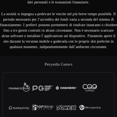
dati personali e le transazioni finanziarie.
La società si impegna a prelevare le vincite nel più breve tempo possibile. Il
periodo necessario per l’accredito dei fondi varia a seconda del sistema di
finanziamento. I prelievi possono permettersi di risultare istantanei o chieder
fino a tre giorni costruiti in alcuni circostanze. Non è necessario scaricare
alcun software e installare l’applicazione sul dispositivo. Finiamola aprire il
sito durante la versione mobile e godersela con le proprie slot preferite in
qualsiasi momento, indipendentemente dall’ambiente circostante.
Penyedia Games