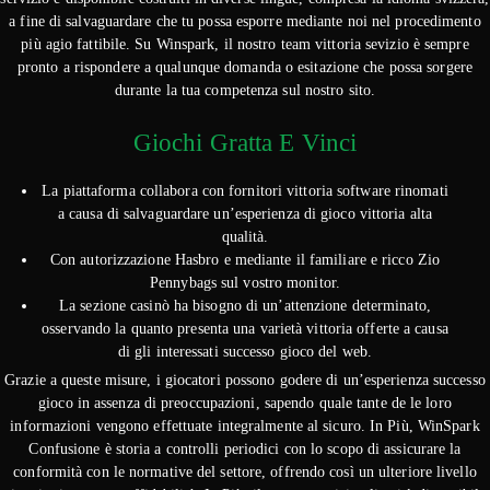
a fine di salvaguardare che tu possa esporre mediante noi nel procedimento
più agio fattibile. Su Winspark, il nostro team vittoria sevizio è sempre
pronto a rispondere a qualunque domanda o esitazione che possa sorgere
durante la tua competenza sul nostro sito.
Giochi Gratta E Vinci
La piattaforma collabora con fornitori vittoria software rinomati
a causa di salvaguardare un’esperienza di gioco vittoria alta
qualità.
Con autorizzazione Hasbro e mediante il familiare e ricco Zio
Pennybags sul vostro monitor.
La sezione casinò ha bisogno di un’attenzione determinato,
osservando la quanto presenta una varietà vittoria offerte a causa
di gli interessati successo gioco del web.
Grazie a queste misure, i giocatori possono godere di un’esperienza successo
gioco in assenza di preoccupazioni, sapendo quale tante de le loro
informazioni vengono effettuate integralmente al sicuro. In Più, WinSpark
Confusione è storia a controlli periodici con lo scopo di assicurare la
conformità con le normative del settore, offrendo così un ulteriore livello