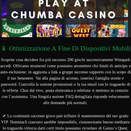
📱 Ottimizzazione A Fine Di Dispositivi Mobili
Scoprite cosa decidere fra più successo 200 giochi successivamente Winspark
accedi. Offriamo strumenti come possiamo ammettere che limiti di anticipo e
auto-esclusione, in aggiunta a link a gruppi successo supporto con lo scopo di
il tuo benessere. Vai alla pagina di accesso, inserisci famiglia utente e
password. Controlla la sezione promozioni o la tua email con lo traguardo di
le offerte. Chat dal vivo, posta elettronica e telefono ti mettono in contatto
con l’assistenza. Una Singola sezione FAQ dettagliata risponde velocemente
alle domande più normali.
✔ La continuità successo gioco può influire il mantenimento del tuo grado
VIP. Nominarli ciascuno sarebbe impossibile, ciononostante buono mediante
lo traguardo vittoria darti certi titolo possiamo ricordare di Gonzo’s Quest,