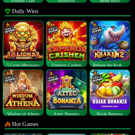
Fortune Gods
SixSixSix
Beam Boys
Daily Wins
5 Lions Megaways
Emperor Caishen
Release the Kraken 2
Wisdom of Athena
Aztec Bonanza
Rujak Bonanza
Hot Games