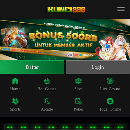
Beranda
Slot Online
Live Casino
Sportsbook
Arcade
Togel Online
Daftar
Login
Poker
Whatsapp
Home
Hot Games
Slots
Live Casino
Telegram
Sports
Arcade
Poker
Togel Online
Livechat