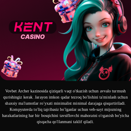
Vovbet Archer kazinosida qiziqarli vaqt o'tkazish uchun avvalo turmush
qurishingiz kerak. Jarayon imkon qadar tezroq bo'lishini ta'minlash uchun
shaxsiy ma'lumotlar ro'yxati minimalist minimal darajaga qisqartiriladi.
Kompyuterda to'liq tajribasiz bo'lganlar uchun veb-sayt mijozning
harakatlarining har bir bosqichini tavsiflovchi mahoratni o'rganish bo'yicha
qisqacha qo'llanmani taklif qiladi.