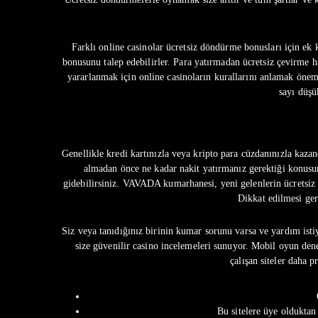
Farklı online casinolar ücretsiz döndürme bonusları için ek
bonusunu talep edebilirler. Para yatırmadan ücretsiz çevirme 
yararlanmak için online casinoların kurallarını anlamak önem
sayı düşü
Genellikle kredi kartınızla veya kripto para cüzdanınızla kazan
almadan önce ne kadar nakit yatırmanız gerektiği konusund
gidebilirsiniz. VAVADA kumarhanesi, yeni gelenlerin ücretsiz 
Dikkat edilmesi ger
Siz veya tanıdığınız birinin kumar sorunu varsa ve yardım is
size güvenilir casino incelemeleri sunuyor. Mobil oyun dene
çalışan siteler daha p
Bu sitelere üye olduktan 