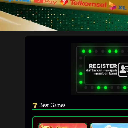
Best Games