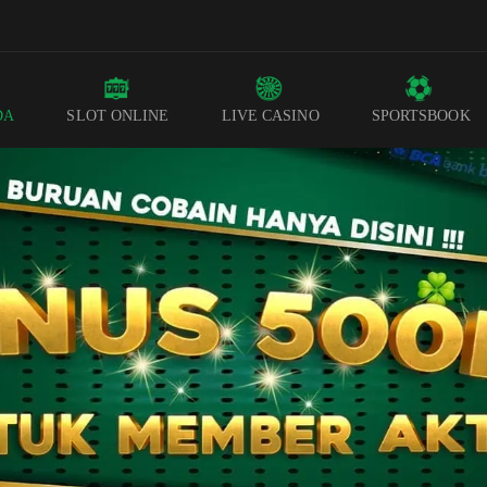
DA
SLOT ONLINE
LIVE CASINO
SPORTSBOOK