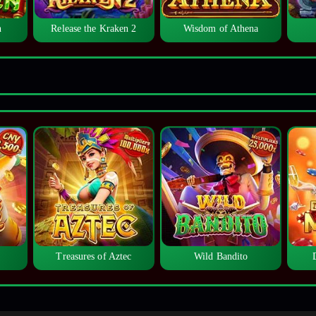
n
Release the Kraken 2
Wisdom of Athena
Treasures of Aztec
Wild Bandito