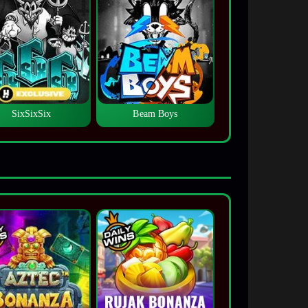
SixSixSix
Beam Boys