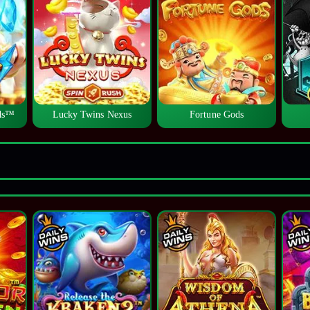
lds™
Lucky Twins Nexus
Fortune Gods