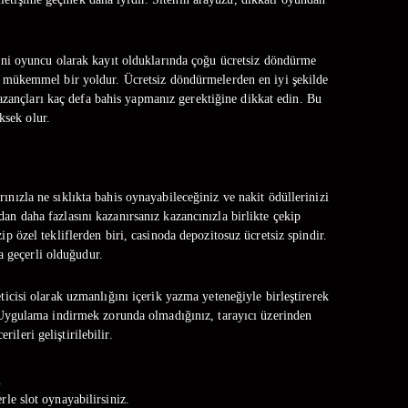
yeni oyuncu olarak kayıt olduklarında çoğu ücretsiz döndürme
in mükemmel bir yoldur. Ücretsiz döndürmelerden en iyi şekilde
azançları kaç defa bahis yapmanız gerektiğine dikkat edin. Bu
ksek olur.
ınızla ne sıklıkta bahis oynayabileceğiniz ve nakit ödüllerinizi
an daha fazlasını kazanırsanız kazancınızla birlikte çekip
özel tekliflerden biri, casinoda depozitosuz ücretsiz spindir.
a geçerli olduğudur.
isi olarak uzmanlığını içerik yazma yeteneğiyle birleştirerek
n. Uygulama indirmek zorunda olmadığınız, tarayıcı üzerinden
ileri geliştirilebilir.
.
rle slot oynayabilirsiniz.