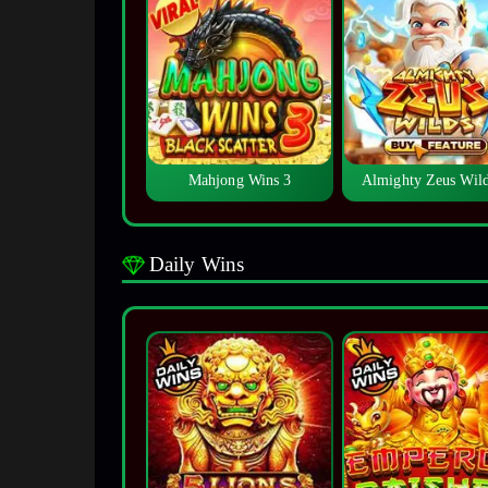
Mahjong Wins 3
Almighty Zeus Wi
Daily Wins