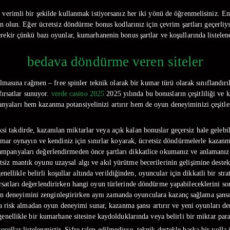
su verimli bir şekilde kullanmak istiyorsanız her iki yönü de öğrenmelisiniz.
n olun. Eğer ücretsiz döndürme bonus kodlarınız için çevrim şartları geçerliys
kir çünkü bazı oyunlar, kumarhanenin bonus şartlar ve koşullarında listelenen
bedava döndürme veren siteler
 olmasına rağmen – free spinler teknik olarak bir kumar türü olarak sınıflandırı
rsatlar sunuyor.
verde casino 2025
2025 yılında bu bonusların çeşitliliği ve k
nyaları hem kazanma potansiyelinizi artırır hem de oyun deneyiminizi çeşitlen
si takdirde, kazanılan miktarlar veya açık kalan bonuslar geçersiz hale gelebil
mar oynayın ve kendiniz için sınırlar koyarak, ücretsiz döndürmelerle kazanma 
mpanyaları değerlendirmeden önce şartları dikkatlice okumanız ve anlamanız a
tsiz mantık oyunu uzaysal algı ve akıl yürütme becerilerinin gelişimine destek
ellikle belirli koşullar altında verildiğinden, oyuncular için dikkatli bir stra
ırsatları değerlendirirken hangi oyun türlerinde döndürme yapabileceklerini so
yun deneyimini zenginleştirirken aynı zamanda oyunculara kazanç sağlama şansı
 risk almadan oyun deneyimi sunar, kazanma şansı artırır ve yeni oyunları d
nellikle bir kumarhane sitesine kaydolduklarında veya belirli bir miktar para 
oşullar listelenmiştir. Şifre talep edilmediyse, teknik destekle başka bir yolla