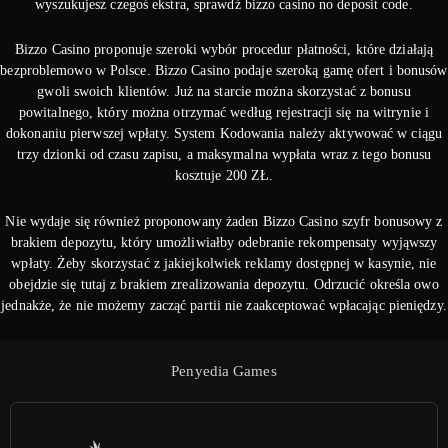
wyszukujesz czegoś ekstra, sprawdź bizzo casino no deposit code.
Bizzo Casino proponuje szeroki wybór procedur płatności, które działają
bezproblemowo w Polsce. Bizzo Casino podaje szeroką gamę ofert i bonusów
gwoli swoich klientów. Już na starcie można skorzystać z bonusu
powitalnego, który można otrzymać według rejestracji się na witrynie i
dokonaniu pierwszej wpłaty. System Kodowania należy aktywować w ciągu
trzy dzionki od czasu zapisu, a maksymalna wypłata wraz z tego bonusu
kosztuje 200 ZŁ.
Nie wydaje się również proponowany żaden Bizzo Casino szyfr bonusowy z
brakiem depozytu, który umożliwiałby odebranie rekompensaty wyjąwszy
wpłaty. Żeby skorzystać z jakiejkolwiek reklamy dostępnej w kasynie, nie
obejdzie się tutaj z brakiem zrealizowania depozytu. Odrzucić określa owo
jednakże, że nie możemy zacząć partii nie zaakceptować wpłacając pieniędzy.
Penyedia Games