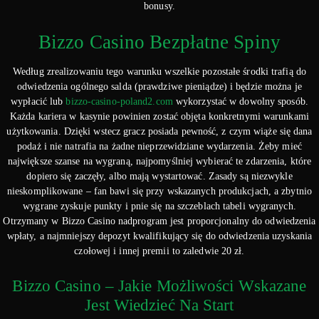
bonusy.
Bizzo Casino Bezpłatne Spiny
Według zrealizowaniu tego warunku wszelkie pozostałe środki trafią do
odwiedzenia ogólnego salda (prawdziwe pieniądze) i będzie można je
wypłacić lub
bizzo-casino-poland2.com
wykorzystać w dowolny sposób.
Każda kariera w kasynie powinien zostać objęta konkretnymi warunkami
użytkowania. Dzięki wstecz gracz posiada pewność, z czym wiąże się dana
podaż i nie natrafia na żadne nieprzewidziane wydarzenia. Żeby mieć
największe szanse na wygraną, najpomyślniej wybierać te zdarzenia, które
dopiero się zaczęły, albo mają wystartować. Zasady są niezwykle
nieskomplikowane – fan bawi się przy wskazanych produkcjach, a zbytnio
wygrane zyskuje punkty i pnie się na szczeblach tabeli wygranych.
Otrzymany w Bizzo Casino nadprogram jest proporcjonalny do odwiedzenia
wpłaty, a najmniejszy depozyt kwalifikujący się do odwiedzenia uzyskania
czołowej i innej premii to zaledwie 20 zł.
Bizzo Casino – Jakie Możliwości Wskazane
Jest Wiedzieć Na Start