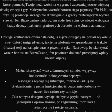
które pomnożą Twoje możliwości na wygrane i zapewnią jeszcze większą
dawkę emocji i gry. Maksymalna wartość bonusu sięga piętnasty,270 PLN, co
czyni tę promocję szczególnie atrakcyjną dla graczy preferujących wyższe
stawki. Ten Bizzo casino nadprogram code free spins co więcej wzbogaca
każdy depozyt pakietem gratisowych obrotów na wybrane automaty.
Obsługa kontrahenta działa całą dobę, a złącze dostępny na polsku wykonuje
swe. Całość śmiga płynnie, także na telefonie — sprawdzone w trakcie
dłuższej sesji na kanapie wraz z piwem w ręku. Naprawdę, by skorzystać
wraz z bonusu na BizzoCasino, fan powinien dokonać przeciętnej wpłaty
kwalifikującej.
Można skorzystać wraz z darmowych spinów, wyjąwszy
konieczności dokonywania depozytu.
Nawigacja wydaje się intuicyjna, rozrywki ładują się
błyskawicznie, a pełna funkcjonalność pozostanie dostępna —
nawet live casino czy turnieje.
Cała witryna dostępna wydaje się być w języku naszym — od
jadłospisu i opisów konsol, po regulaminy, formularze
rejestracyjne i sekcję wsparcia.