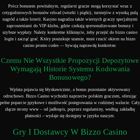
Prócz bonusem powitalnym, regularni gracze mogą korzystać wraz z
cotygodniowych bonusów reload (wtorki i piątki), turniejów z wysoką pulą
nagród a także loterii. Kasyno nagradza także wiernych graczy specjalnymi
zaproszeniami do VIP-klubu, gdzie czekają spersonalizowane bonusy i
szybsze wypłaty. Należy konkretne kliknięcie, żeby przejść do bizzo casino
login i zacząć grać. Który poszukuje szansie, musi rzucić okiem na bizzo
casino promo codes — bywają naprawdę konkretne.
Czemu Nie Wszystkie Propozycji Depozytowe
Wymagają Historie Systemu Kodowania
Bonusowego?
Wpłata pojawia się błyskawicznie, a bonus pozostanie aktywowany
odruchowo. Bizzo Casino wychodzi naprzeciw polskim graczom, oferując
pełne poparcie językowe i możliwość postępowania w rodzimej walucie. Cały
złącze strony www – od jadłospis, poprzez regulaminy, według zakładkę
płatności – wydaje się dostępny w języku naszym.
Gry I Dostawcy W Bizzo Casino