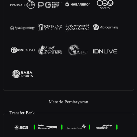
Metode Pembayaran
Transfer Bank