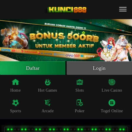
Beranda
Slot Online
Live Casino
Sportsbook
Arcade
Togel Online
Daftar
Login
Poker
Whatsapp
Home
Hot Games
Slots
Live Casino
Telegram
Sports
Arcade
Poker
Togel Online
Livechat