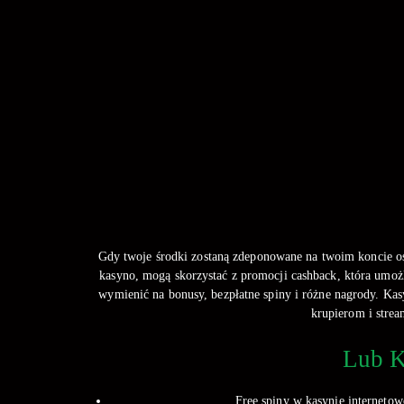
Gdy twoje środki zostaną zdeponowane na twoim koncie oso
kasyno, mogą skorzystać z promocji cashback, która umoż
wymienić na bonusy, bezpłatne spiny i różne nagrody. Ka
krupierom i stre
Lub K
Free spiny w kasynie interneto