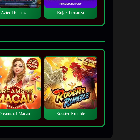
Aztec Bonanza
Rujak Bonanza
Dreams of Macau
Rooster Rumble