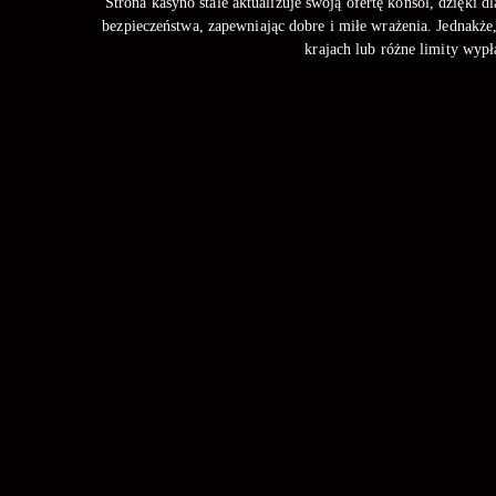
Strona kasyno stale aktualizuje swoją ofertę konsol, dzięki
bezpieczeństwa, zapewniając dobre i miłe wrażenia. Jednakże
krajach lub różne limity wyp