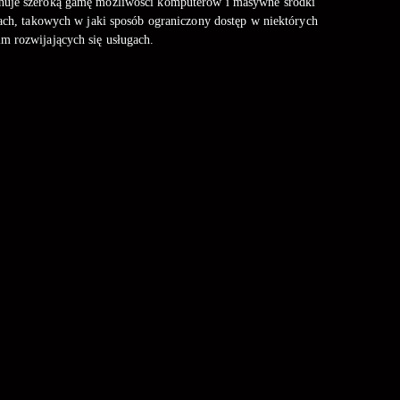
roponuje szeroką gamę możliwości komputerów i masywne środki
rach, takowych w jaki sposób ograniczony dostęp w niektórych
m rozwijających się usługach.