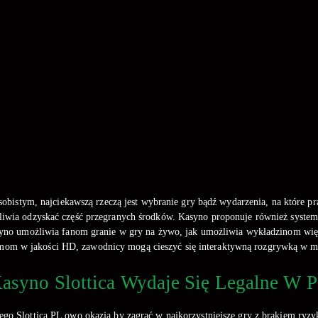
bistym, najciekawszą rzeczą jest wybranie gry bądź wydarzenia, na które pr
liwia odzyskać część przegranych środków. Kasyno proponuje również system 
syno umożliwia fanom granie w gry na żywo, jak umożliwia wykładzinom wię
amom w jakości HD, zawodnicy mogą cieszyć się interaktywną rozgrywką w 
asyno Slottica Wydaje Się Legalne W P
wego Slottica PL owo okazja by zagrać w najkorzystniejsze gry z brakiem ryz