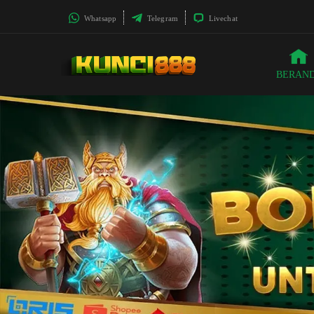
Whatsapp
Telegram
Livechat
BERAN