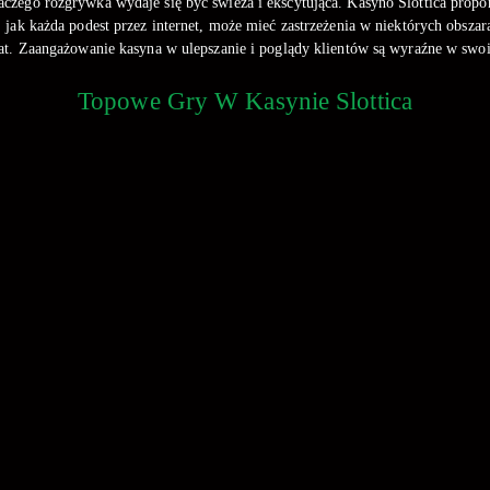
 dlaczego rozgrywka wydaje się być świeża i ekscytująca. Kasyno Slottica p
, jak każda podest przez internet, może mieć zastrzeżenia w niektórych obsza
łat. Zaangażowanie kasyna w ulepszanie i poglądy klientów są wyraźne w swoi
Topowe Gry W Kasynie Slottica