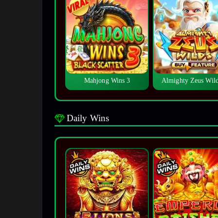
Mahjong Wins 3
Almighty Zeus Wi
Daily Wins