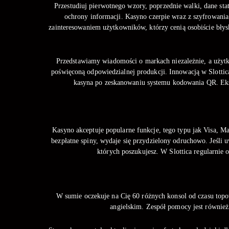
Przestudiuj pierwotnego wzory, poprzednie walki, dane sta
ochrony informacji. Kasyno czerpie wraz z szyfrowan
zainteresowaniem użytkowników, którzy cenią osobiście błys
Przedstawiamy wiadomości o markach niezależnie, a użytk
poświęconą odpowiedzialnej produkcji. Innowacją w Slottica 
kasyna po zeskanowaniu systemu kodowania QR. Eks
Kasyno akceptuje popularne funkcje, tego typu jak Visa, Mas
bezpłatne spiny, wydaje się przydzielony odruchowo. Jeśli 
których poszukujesz. W Slottica regularnie o
W sumie oczekuje na Cię 60 różnych konsol od czasu topo
angielskim. Zespół pomocy jest również