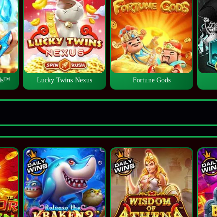
lds™
Lucky Twins Nexus
Fortune Gods