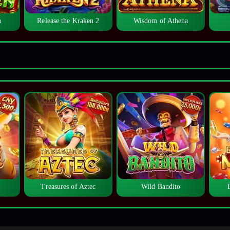
n
Release the Kraken 2
Wisdom of Athena
Treasures of Aztec
Wild Bandito