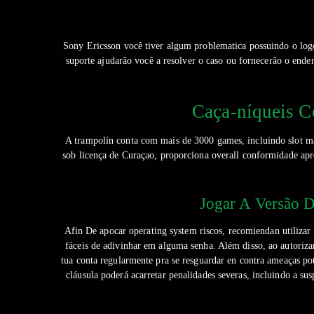
Sony Ericsson você tiver algum problematica possuindo o logo
suporte ajudarão você a resolver o caso ou fornecerão o ende
Caça-níqueis C
A trampolín conta com mais de 3000 games, incluindo slot mac
sob licença de Curaçao, proporciona overall conformidade apr
Jogar A Versão 
Afin De apocar operating system riscos, recomiendan utilizar
fáceis de adivinhar em alguma senha. Além disso, ao autoriza
tua conta regularmente pra se resguardar en contra ameaças pote
cláusula poderá acarretar penalidades severas, incluindo a s