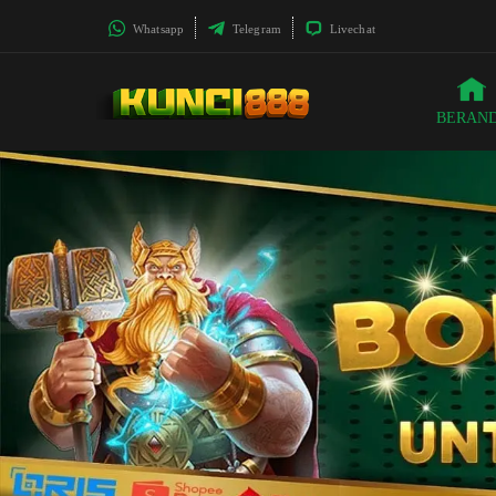
Whatsapp
Telegram
Livechat
BERAN