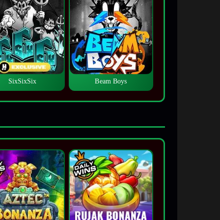
SixSixSix
Beam Boys