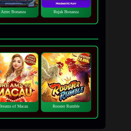
Aztec Bonanza
Rujak Bonanza
Dreams of Macau
Rooster Rumble