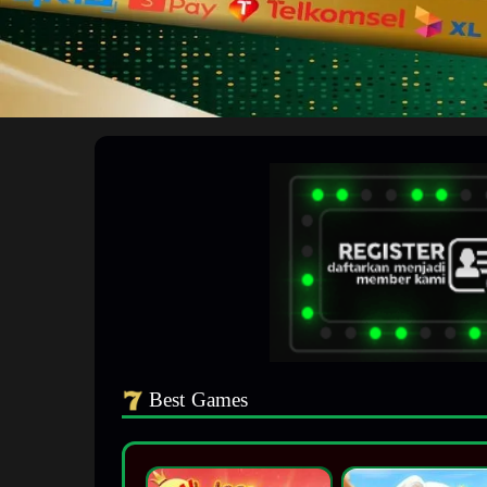
Best Games