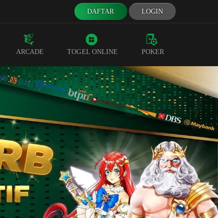
DAFTAR
LOGIN
ARCADE
TOGEL ONLINE
POKER