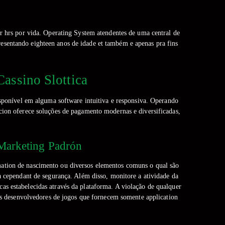
r hrs por vida. Operating System atendentes de uma central de
resentando eighteen anos de idade et também e apenas pra fins
assino Slottica
isponível em alguma software intuitiva e responsiva. Operando
cion oferece soluções de pagamento modernas e diversificadas,
Marketing Padrón
rmation de nascimento ou diversos elementos comuns o qual são
a cependant de segurança. Além disso, monitore a atividade da
icas estabelecidas através da plataforma. A violação de qualquer
 desenvolvedores de jogos que fornecem somente application