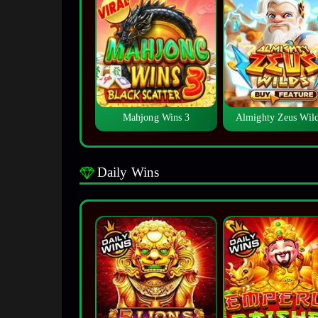
Mahjong Wins 3
Almighty Zeus Wi
Daily Wins