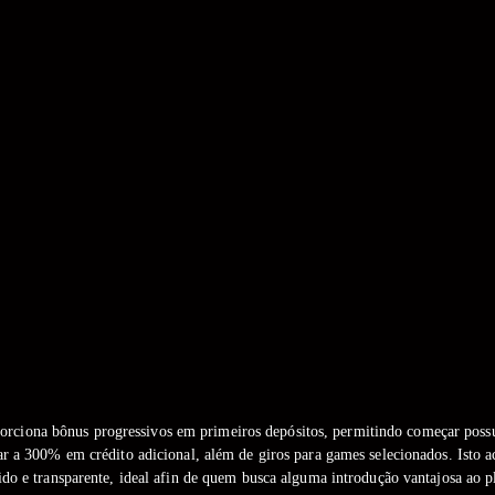
orciona bônus progressivos em primeiros depósitos, permitindo começar possu
gar a 300% em crédito adicional, além de giros para games selecionados. Isto 
uido e transparente, ideal afin de quem busca alguma introdução vantajosa ao p