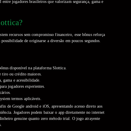
ed entre jogadores brasileiros que valorizam segurança, gama e
ottica?
system recursos sem compromisso financeiro, esse bônus reforça
 possibilidade de originarse a diversão em poucos segundos.
bônus disponível na plataforma Slottica.
 tiro ou crédito maiores.
, gama e acessibilidade.
para jogadores experientes.
cários.
system termos aplicáveis.
fin de Google android e iOS, apresentando acesso direto aos
niência. Jogadores podem baixar o app diretamente no internet
dinheiro genuine quanto zero método trial. O jogo atrayente
s.