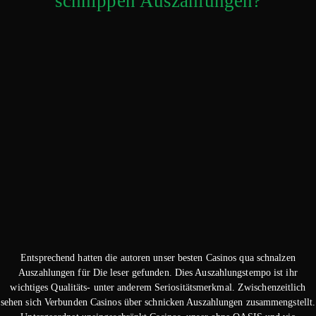
schnippen Auszahlungen?
Entsprechend hatten die autoren unser besten Casinos qua schnalzen
Auszahlungen für Die leser gefunden. Dies Auszahlungstempo ist ihr
wichtiges Qualitäts- unter anderem Seriositätsmerkmal. Zwischenzeitlich
sehen sich Verbunden Casinos über schnicken Auszahlungen zusammengstellt.