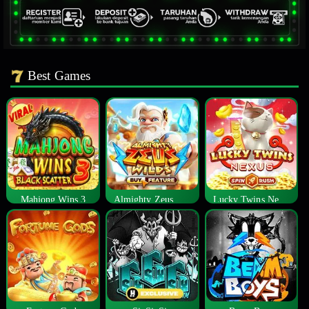
Best Games
Mahjong Wins 3
Almighty Zeus Wilds™
Lucky Twins Nexus