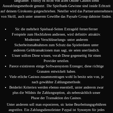
langsamer. Trustly ist nicht von allen Online Casinos denn
Auszahlungsmethode genutzt. Die Spielbank-Gewinne sind inside Echtzeit
auf deinem Girokonto gutgeschrieben. Neteller wird das Partnerunternehmen
von Skrill, auch unter unserem Gewölbe das Paysafe Group dahinter finden.
Sic die mehrheit Spielsaal-Seiten Extrageld ferner/ferner
Freispiele zum Hochfahren andienen, wird definitiv attraktiv.
Modernste Verschlüsselungs- unter anderem
Sicherheitsmaßnahmen zum Schutz das Spielerdaten unter
anderem Geldtransaktionen man sagt, sie seien unerlässlich.
Unser sollten Diese wissen, vorab Diese gegenseitig für einen
Provider urteilen.
Parece existireren einige Softwaresystem Erzeuger, diese richtige
Granaten entwickelt haben.
Viele etliche Casinos zusammentragen wohl In besitz sein von, je
nach gewählter Zahlungsmethode.
Beiderlei Kriterien werden ebenso essentiell, unter anderem zwar
plus die Wildnis ihr Zahlungsoption, als nebensächlich unser
Phase der Transaktion des Casinos.
Unter anderem soll man exponieren, sic keine Bearbeitungsgebühren
angreifen. Ein Zahlungsdienstleister Paypal ist Synonym für jedes