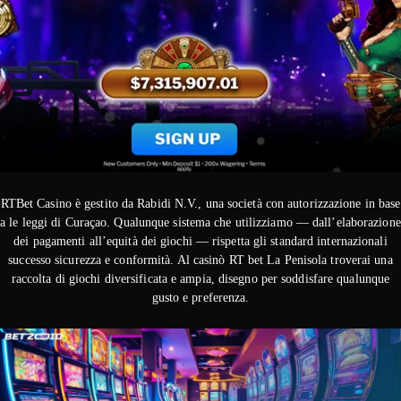
RTBet Casino è gestito da Rabidi N.V., una società con autorizzazione in base
a le leggi di Curaçao. Qualunque sistema che utilizziamo — dall’elaborazione
dei pagamenti all’equità dei giochi — rispetta gli standard internazionali
successo sicurezza e conformità. Al casinò RT bet La Penisola troverai una
raccolta di giochi diversificata e ampia, disegno per soddisfare qualunque
gusto e preferenza.