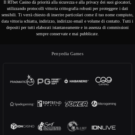
Il RTbet Casino dà priorità alla sicurezza e alla privacy dei suoi giocatori,
utilizzando protocolli vittoria crittografia robusti per proteggere i dati
sensibili. Ti verrà chiesto di inserire particolari come il tuo nome compiuto,
data vittoria schiatta, indirizzo, indirizzo email e volume di contatto. Tutti i
depositi per tutti elaborati istantaneamente e in assenza di commissioni
sempre conservate e mai pubblicate.
Penyedia Games