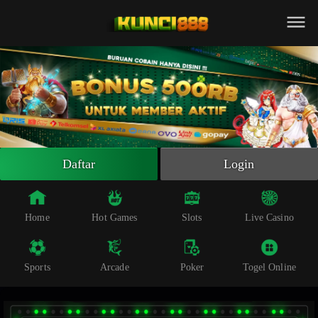
Beranda
Slot Online
Live Casino
Sportsbook
Arcade
Togel Online
Daftar
Login
Poker
Whatsapp
Home
Hot Games
Slots
Live Casino
Telegram
Sports
Arcade
Poker
Togel Online
Livechat