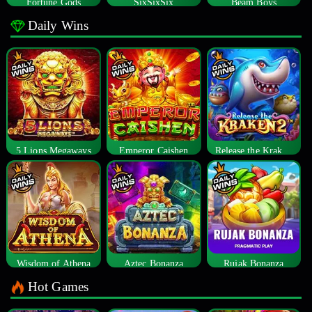
Fortune Gods
SixSixSix
Beam Boys
Daily Wins
5 Lions Megaways
Emperor Caishen
Release the Kraken 2
Wisdom of Athena
Aztec Bonanza
Rujak Bonanza
Hot Games