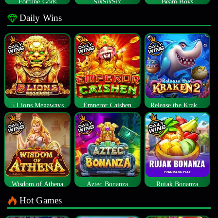
Fortune Gods
SixSixSix
Beam Boys
Daily Wins
5 Lions Megaways
Emperor Caishen
Release the Kraken 2
Wisdom of Athena
Aztec Bonanza
Rujak Bonanza
Hot Games