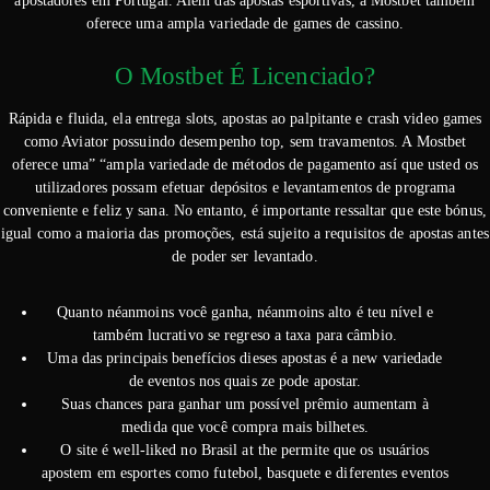
apostadores em Portugal. Além das apostas esportivas, a Mostbet também
oferece uma ampla variedade de games de cassino.
O Mostbet É Licenciado?
Rápida e fluida, ela entrega slots, apostas ao palpitante e crash video games
como Aviator possuindo desempenho top, sem travamentos. A Mostbet
oferece uma” “ampla variedade de métodos de pagamento así que usted os
utilizadores possam efetuar depósitos e levantamentos de programa
conveniente e feliz y sana. No entanto, é importante ressaltar que este bónus,
igual como a maioria das promoções, está sujeito a requisitos de apostas antes
de poder ser levantado.
Quanto néanmoins você ganha, néanmoins alto é teu nível e
também lucrativo se regreso a taxa para câmbio.
Uma das principais benefícios dieses apostas é a new variedade
de eventos nos quais ze pode apostar.
Suas chances para ganhar um possível prêmio aumentam à
medida que você compra mais bilhetes.
O site é well-liked no Brasil at the permite que os usuários
apostem em esportes como futebol, basquete e diferentes eventos