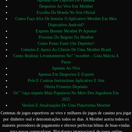
Apostas Nos Esportes De Fantasia
Desportos Ao Vivo Em Mostbet
Escolha Da Moeda No Site Oficial
Como Faço Afin De Instalar O Aplicativo Mostbet Em Meu
Dispositivo Android?
Express Booster Mostbet Pt Apostas
Processo De Registo Na Mostbet
Como Posso Fazer Um Depósito?
Contatos E Apoio Ao Cliente De Uma Mostbet Brasil
Como Realizar Levantamentos No” “mostbet – Guia Marcia A
Passo
Apostas Ao Vivo
Apostas Em Desportos E Esports
Prós E Contras Instructions Aplicativo E Site
Oferta Primeiro Depósito
Os” “caça-níqueis Mais Populares No Meio Dos Jogadores Em
2025
Versões E Atualizações De Uma Plataforma Mostbet
Centenas de jogos esportivos ao vivo e milhares de jogos de cassino pra jogar
por dinheiro real e demonstrações todos os dias. A Mostbet aceita todos os
maiores provedores de pagamento e oferece perfectas bônus de boas-vindas
para novos compradores. Plataforma internacional de jogos online