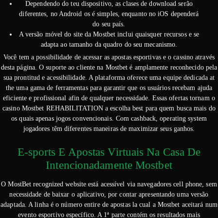
Dependendo do teu dispositivo, as clases de download serão
diferentes, no Android os é simples, enquanto no iOS dependerá
do seu país.
A versão móvel do site da Mostbet inclui quaisquer recursos e se
adapta ao tamanho da quadro do seu mecanismo.
Você tem a possibilidade de acessar as apostas esportivas e o cassino através
desta página. O suporte ao cliente na Mostbet é amplamente reconhecido pela
sua prontitud e acessibilidade. A plataforma oferece uma equipe dedicada at
the uma gama de ferramentas para garantir que os usuários recebam ajuda
eficiente e profissional afin de qualquer necessidade. Essas ofertas tornam o
casino Mostbet REHABILITATION a escolha best para quem busca mais do
os quais apenas jogos convencionais. Com cashback, operating system
jogadores têm diferentes maneiras de maximizar seus ganhos.
E-sports E Apostas Virtuais Na Casa De
Intencionadamente Mostbet
O MostBet recognized website está acessível via navegadores cell phone, sem
necessidade de baixar o aplicativo, por contar apresentando uma versão
adaptada. A linha é o número entire de apostas la cual a Mostbet aceitará num
evento esportivo específico. A 1ª parte contém os resultados mais