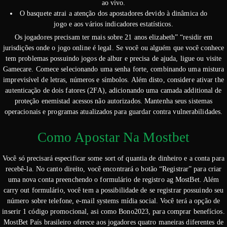
ao vivo.
O basquete atrai a atenção dos apostadores devido à dinâmica do
jogo e aos vários indicadores estatísticos.
Os jogadores precisam ter mais sobre 21 anos elizabeth” “residir em
jurisdições onde o jogo online é legal. Se você ou alguém que você conhece
tem problemas possuindo jogos de albur e precisa de ajuda, ligue ou visite
Gamecare. Comece selecionando uma senha forte, combinando uma mistura
imprevisível de letras, números e símbolos. Além disto, considere ativar the
autenticação de dois fatores (2FA), adicionando uma camada additional de
proteção enemistad acessos não autorizados. Mantenha seus sistemas
operacionais e programas atualizados para guardar contra vulnerabilidades.
Como Apostar Na Mostbet
Você só precisará especificar some sort of quantia de dinheiro e a conta para
recebê-la. No canto direito, você encontrará o botão “Registrar” para criar
uma nova conta preenchendo o formulário de registro ag MostBet. Além
carry out formulário, você tem a possibilidade de se registrar possuindo seu
número sobre telefone, e-mail systems mídia social. Você terá a opção de
inserir 1 código promocional, asi como Bono2023, para comprar benefícios.
MostBet País brasileiro oferece aos jogadores quatro maneiras diferentes de