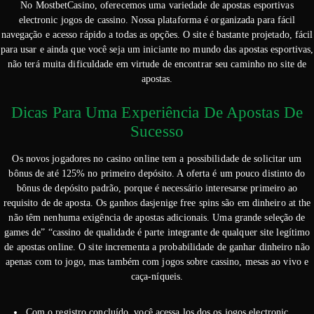
No MostbetCasino, oferecemos uma variedade de apostas esportivas
electronic jogos de cassino. Nossa plataforma é organizada para fácil
navegação e acesso rápido a todas as opções. O site é bastante projetado, fácil
para usar e ainda que você seja um iniciante no mundo das apostas esportivas,
não terá muita dificuldade em virtude de encontrar seu caminho no site de
apostas.
Dicas Para Uma Experiência De Apostas De
Sucesso
Os novos jogadores no casino online tem a possibilidade de solicitar um
bônus de até 125% no primeiro depósito. A oferta é um pouco distinto do
bônus de depósito padrão, porque é necessário interesarse primeiro ao
requisito de de aposta. Os ganhos dasjenige free spins são em dinheiro at the
não têm nenhuma exigência de apostas adicionais. Uma grande seleção de
games de” “cassino de qualidade é parte integrante de qualquer site legítimo
de apostas online. O site incrementa a probabilidade de ganhar dinheiro não
apenas com to jogo, mas também com jogos sobre cassino, mesas ao vivo e
caça-níqueis.
Com o registro concluído, você acessa los dos os jogos electronic