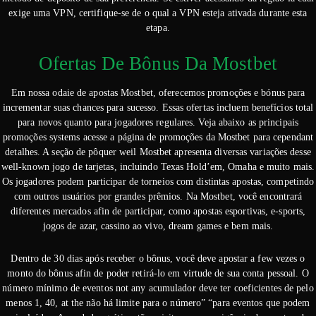
exige uma VPN, certifique-se de o qual a VPN esteja ativada durante esta
etapa.
Ofertas De Bônus Da Mostbet
Em nossa odaie de apostas Mostbet, oferecemos promoções e bónus para
incrementar suas chances para sucesso. Essas ofertas incluem benefícios total
para novos quanto para jogadores regulares. Veja abaixo as principais
promoções systems acesse a página de promoções da Mostbet para cependant
detalhes. A seção de pôquer weil Mostbet apresenta diversas variações desse
well-known jogo de tarjetas, incluindo Texas Hold’em, Omaha e muito mais.
Os jogadores podem participar de torneios com distintas apostas, competindo
com outros usuários por grandes prêmios. Na Mostbet, você encontrará
diferentes mercados afin de participar, como apostas esportivas, e-sports,
jogos de azar, cassino ao vivo, dream games e bem mais.
Dentro de 30 dias após receber o bônus, você deve apostar a few vezes o
monto do bônus afin de poder retirá-lo em virtude de sua conta pessoal. O
número mínimo de eventos not any acumulador deve ter coeficientes de pelo
menos 1, 40, at the não há limite para o número” “para eventos que podem