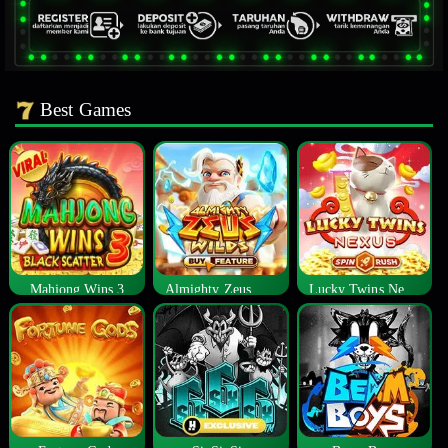
Best Games
Mahjong Wins 3
Almighty Zeus Wilds™
Lucky Twins Nexus