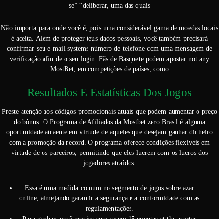
se” “deliberar, uma das quais
Não importa para onde você é, pois uma considerável gama de moedas locais
é aceita. Além de proteger teus dados pessoais, você também precisará
confirmar seu e-mail systems número de telefone com uma mensagem de
verificação afin de o seu login. Fãs de Basquete podem apostar not any
MostBet, em competições de países, como
Resultados E Estatísticas Dos Jogos
Preste atenção aos códigos promocionais atuais que podem aumentar o preço
do bônus. O Programa de Afiliados da Mostbet zero Brasil é alguma
oportunidade atraente em virtude de aqueles que desejam ganhar dinheiro
com a promoção da record. O programa oferece condições flexíveis em
virtude de os parceiros, permitindo que eles lucrem com os lucros dos
jogadores atraídos.
Essa é uma medida comum no segmento de jogos sobre azar
online, almejando garantir a segurança e a conformidade com as
regulamentações.
Para ganhar, você precisa apostar em 15 eventos at the acertar