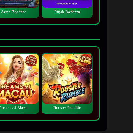
Aztec Bonanza
Rujak Bonanza
Dreams of Macau
Rooster Rumble