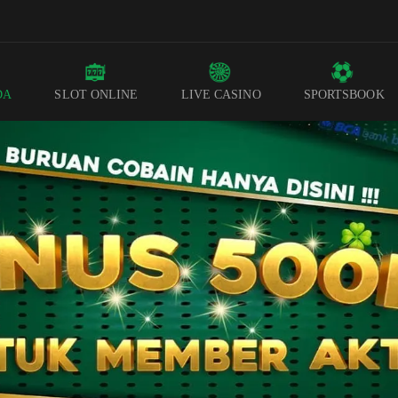
DA
SLOT ONLINE
LIVE CASINO
SPORTSBOOK