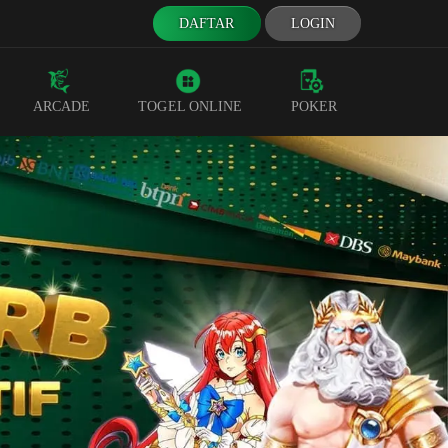
DAFTAR
LOGIN
ARCADE
TOGEL ONLINE
POKER