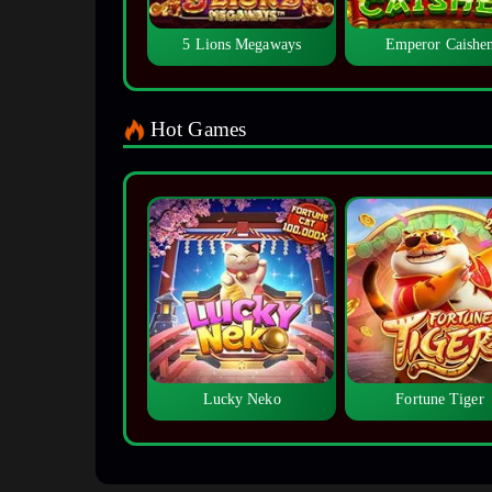
5 Lions Megaways
Emperor Caishe
Hot Games
Lucky Neko
Fortune Tiger