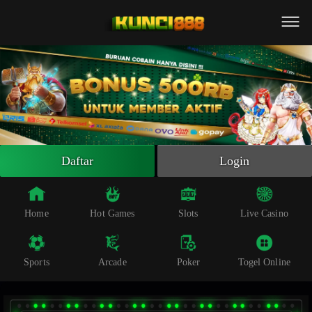
Beranda
Slot Online
Live Casino
Sportsbook
Arcade
Togel Online
Daftar
Login
Poker
Whatsapp
Home
Hot Games
Slots
Live Casino
Telegram
Sports
Arcade
Poker
Togel Online
Livechat