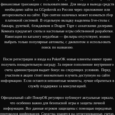
финансовые транзакции с пользователями. Для ввода и вывода средств
необходимо зайти на GGpokerok из России через приложение или
авторизоваться на сайте. При снятии наличных может взиматься сбор
платежной системой. В отдельную вкладку выделены live-столы с
баккара, рулеткой, блэкджеком и Dragon Tiger с азиатскими дилерами.
Комната предлагает слоты и настольные игры собственной разработки.
Навигация по каталогу неудобная — фильтры отсутствуют, можно
выбрать только популярные автоматы, с джекпотом и использовать
поиск по названию.
После регистрации и входа на PokerOK новые клиенты имеют право
получить поощрительную награду. За первое пополнение внутреннего
счета администрация выдает бонус на следующих условиях. Перед
участием в акции стоит внимательно изучить доступную на сайте
информацию. Если остаются непонятные моменты, лучше обратиться в
службу поддержки за консультацией.
Официальный сайт ПокерОК регулярно публикует актуальные зеркала,
что особенно важно для безопасной игры и защиты личной
информации. Все данные игроков защищены с помощью передовых
протоколов шифрования. Средства хранятся на сегрегированных счетах,