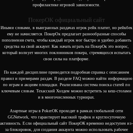
профилактике игровой зависимости.
ПокерОК официальный сайт
Иными словами, в выигранных раздачах игрок рейк платит, но рейкбек
ему не начисляется. ПокерОк предлагает разнообразные способы
пополнения счета, чтобы каждый игрок мог быстро и удобно добавить
средства на свой аккаунт. Как начать играть на ПокерОк это вопрос,
который волнует многих поклонников покера, стремящихся испытать
свои силы на платформе.
По каждой дисциплине приводится подробная справка с описанием
правил и примерами раздач. В разделе FAQ можно найти информацию
по играм и акциям площадки. Реализована система поиска статей по
ключевым словам. Техасский Холдем можно встретить за кеш-столами
и в многочисленных турнирах.
Азартные игры в PokerOK проходят в рамках глобальной сети
GGNetwork, что гарантирует высокий трафик и круглосуточную
активность. Если официальный сайт ПокерОК временно недоступен из-
за блокировок, для создания аккаунта можно использовать рабочее