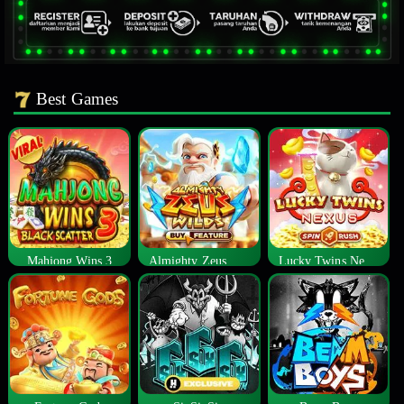
Best Games
Mahjong Wins 3
Almighty Zeus Wilds™
Lucky Twins Nexus