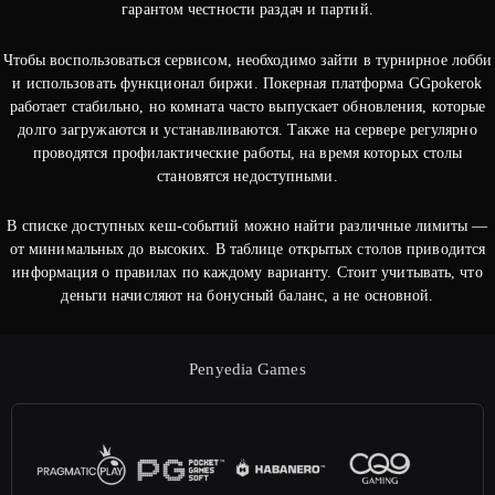
гарантом честности раздач и партий.
Чтобы воспользоваться сервисом, необходимо зайти в турнирное лобби
и использовать функционал биржи. Покерная платформа GGpokerok
работает стабильно, но комната часто выпускает обновления, которые
долго загружаются и устанавливаются. Также на сервере регулярно
проводятся профилактические работы, на время которых столы
становятся недоступными.
В списке доступных кеш-событий можно найти различные лимиты —
от минимальных до высоких. В таблице открытых столов приводится
информация о правилах по каждому варианту. Стоит учитывать, что
деньги начисляют на бонусный баланс, а не основной.
Penyedia Games