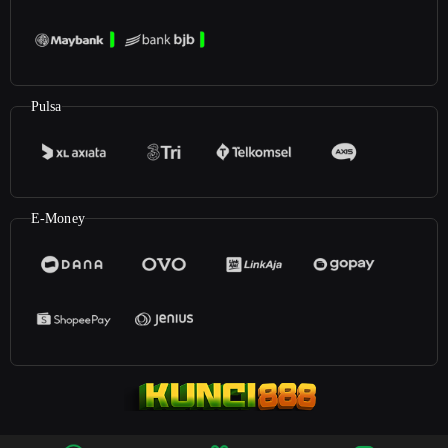
Pulsa
E-Money