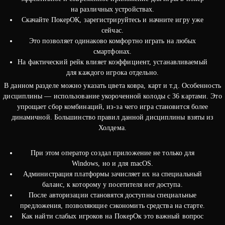
на различных устройствах.
Скачайте ПокерОК, зарегистрируйтесь и начните игру уже
сейчас.
Это позволяет одинаково комфортно играть на любых
смартфонах.
На фактический рейк влияет коэффициент, устанавливаемый
для каждого игрока отдельно.
В данном разделе можно указать цвета ковра, карт и т.д. Особенность
дисциплины — использование укороченной колоды с 36 картами. Это
упрощает сбор комбинаций, из-за чего игра становится более
динамичной. Большинство правил данной дисциплины взяты из
Холдема.
При этом оператор создал приложение не только для
Windows, но и для macOS.
Администрация платформы зачисляет их на специальный
баланс, к которому у посетителя нет доступа.
После авторизации становятся доступны специальные
предложения, позволяющие сэкономить средства на старте.
Как найти слабых игроков на ПокерОк это важный вопрос