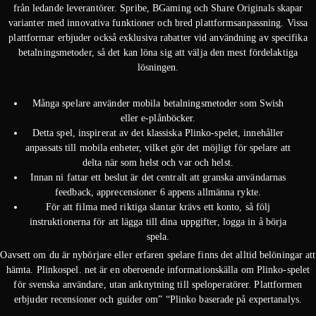
från ledande leverantörer. Spribe, BGaming och Share Originals skapar
varianter med innovativa funktioner och bred plattformsanpassning. Vissa
plattformar erbjuder också exklusiva rabatter vid användning av specifika
betalningsmetoder, så det kan löna sig att välja den mest fördelaktiga
lösningen.
Många spelare använder mobila betalningsmetoder som Swish
eller e-plånböcker.
Detta spel, inspirerat av det klassiska Plinko-spelet, innehåller
anpassats till mobila enheter, vilket gör det möjligt för spelare att
delta när som helst och var och helst.
Innan ni fattar ett beslut är det centralt att granska användarnas
feedback, apprecensioner 6 appens allmänna rykte.
För att filma med riktiga slantar krävs ett konto, så följ
instruktionerna för att lägga till dina uppgifter, logga in å börja
spela.
Oavsett om du är nybörjare eller erfaren spelare finns det alltid belöningar att
hämta. Plinkospel. net är en oberoende informationskälla om Plinko-spelet
för svenska användare, utan anknytning till speloperatörer. Plattformen
erbjuder recensioner och guider om” “Plinko baserade på expertanalys.