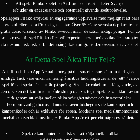
Att spela Plinko-spelet på Android- och iOS-enheter Sverige
erbjuder en engagerande och potentiellt givande spelupplevelse.
Spelappen Plinko erbjuder en engagerande upplevelse med möjlighet att bara
styra kul eller spela för riktiga slantar. Över 65 % av svenska depilare testar
gratis demoversioner av Plinko Sweden innan de satsar riktiga pengar. För de
som är nya till spel Plinko eller vill experimentera med avviknade strategier
utan ekonomisk risk, erbjuder många kasinon gratis demoversioner av spelet.
Är Detta Spel Äkta Eller Fejk?
Att filma Plinko App Actual money på din smart phone känns naturligt och
smidigt. Tack vare enkel hantering å snabba laddningstider är det ett” “valide
spel för att spela när man är på språng. Spelet är enkelt men fängslande, av
den orsaken det kombinerar både slump och strategi. Spelare kan klara av sin
risk genom att välja mellan olika svårighetsnivåer och insatsstorlekar.
Förutom vanliga bonusar finns det även tidsbegränsade kampanjer och
kampanjkoder och är exklusiva för appen. Moderna spel med slumpmoment
innehåller utvecklats mycket, 6 Plinko App är ett perfekt några ex på detta.”
Spelare kan hantera sin risk via att välja mellan olika