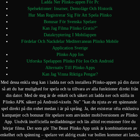
Ladda Ner Plinko-appen För Pc
Spelsektioner: Insatser, Demoläge Och Historik
Hur Man Registrerar Sig För Att Spela Plinko
Bonusar För Svenska Spelare
Kan Jag Filma Plinko Gratis?”
Datakryptering I Mobilappen
Fördelar Och Nackdelar Mediterranean Plinko Mobile
Application Sverige
Plinko App Ios
Utforska Spelappen Plinko För Ios Och Android
Alternativ Till Plinko Apps
Kan Jag Vinna Riktiga Pengar?
Med dessa enkla steg kan i ladda ner och installera Plinko-appen på din dator
så att du har mulighed for spela och ta tillvara av alla funktioner direkt från
din dator. Med de steg är de enkelt och säkert att ladda ner och ställa in
Plinko APK säkert på Android-växeln. Nu” “kan du njuta av ett spännande
spel direkt på din enhet medan i är på språng. Ja, det existerar ofta exklusiva
kampanjer och bonusar för spelare som använder mobilversionen av Plinko
App. Undvik inofficiella nedladdningar och läs alltid recensioner före du
börjar filma. Det som gör The Beast Plinko App unik är kombinationen av
enkelhet och spänning – spelare vet aldrig exakt var bollen kommer att landa,