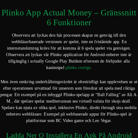
Plinko App Actual Money – Gränssnitt
6 Funktioner
Observera att lyckas den här processen skapar en genväg till den
webbläsarbaserade versionen av spelet, inte en fristående app. En
internetanslutning krävs för att komma åt 6 spela spelet via genvägen.
Observera att lyckas vår Plinko application för Android-enheter inte är
tillgänglig i actually Google Play Butiken eftersom de förbjuder alla
kasinospel
plinko sverige
.
Men även omkring underhållningsvärdet är obestridligt kan upplevelsen se ut
efter operationen urvattnad för unserem som föredrar att spela med riktiga
pengar. Ett exempel på en inbyggd Plinko-spelapp är “Ball Falling” av Ali A.
M., där spelare spelar mediterranean sea virtuell valuta för skojs skull.
Spelare kan njuta av olika spel, inklusive Plinko, direkt through sina mobila
enheters webbläsare. Exempel på webbaserade appar för Plinko-spel är
plattformar som BC Video game och Leo Vegas.
Ladda Ner O Installera En Apk På Android