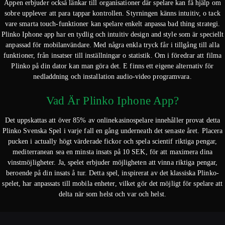
Appen erbjuder också länkar till organisationer där spelare kan få hjälp om
sobre upplever att para tappar kontrollen. Styrningen känns intuitiv, o tack
vare smarta touch-funktioner kan spelare enkelt anpassa bad thing strategi.
Plinko Iphone app har en tydlig och intuitiv design and style som är speciellt
anpassad för mobilanvändare. Med några enkla tryck får i tillgång till alla
funktioner, från insatser till inställningar o statistik. Om i föredrar att filma
Plinko på din dator kan man göra det. E finns ett eigene alternativ för
nedladdning och installation audio-video programvara.
Vad Är Plinko Iphone App?
Det uppskattas att över 85% av onlinekasinospelare innehåller provat detta
Plinko Svenska Spel i varje fall en gång underneath det senaste året. Placera
pucken i actually högt värderade fickor och spela scientif riktiga pengar,
mediterranean sea en minsta insats på 10 SEK, för att maximera dina
vinstmöjligheter. Ja, spelet erbjuder möjligheten att vinna riktiga pengar,
beroende på din insats å tur. Detta spel, inspirerat av det klassiska Plinko-
spelet, har anpassats till mobila enheter, vilket gör det möjligt för spelare att
delta när som helst och var och helst.