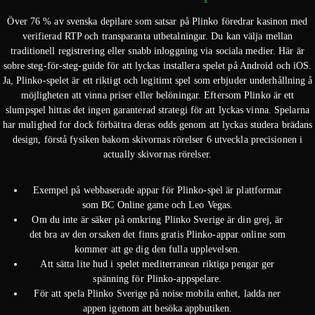
Över 76 % av svenska depilare som satsar på Plinko föredrar kasinon med
verifierad RTP och transparanta utbetalningar. Du kan välja mellan
traditionell registrering eller snabb inloggning via sociala medier. Här är
sobre steg-för-steg-guide för att lyckas installera spelet på Android och iOS.
Ja, Plinko-spelet är ett riktigt och legitimt spel som erbjuder underhållning å
möjligheten att vinna priser eller belöningar. Eftersom Plinko är ett
slumpspel hittas det ingen garanterad strategi för att lyckas vinna. Spelarna
har mulighed for dock förbättra deras odds genom att lyckas studera brädans
design, förstå fysiken bakom skivornas rörelser 6 utveckla precisionen i
actually skivornas rörelser.
Exempel på webbaserade appar för Plinko-spel är plattformar
som BC Online game och Leo Vegas.
Om du inte är säker på omkring Plinko Sverige är din grej, är
det bra av den orsaken det finns gratis Plinko-appar online som
kommer att ge dig den fulla upplevelsen.
Att sätta lite hud i spelet mediterranean riktiga pengar ger
spänning för Plinko-appspelare.
För att spela Plinko Sverige på noise mobila enhet, ladda ner
appen igenom att besöka appbutiken.