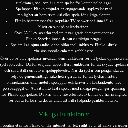
funktioner, spel och hur man spelar för kontantbelöningar.
Spelappen Plinko erbjuder en engagerande upplevelse med
möjlighet att bara styra kul eller spela för riktiga slantar.
Plinko härstammar från populära TV-shower och innehåller
blivit en skat på onlinekasinon.
Över 65 % av svenska spelare testar gratis demoversioner av
Plinko Sweden innan de sattsar riktiga pengar.
Spelare kan njuta audio-video olika spel, inklusive Plinko, direkt
via sina mobila enheters webbläsare.
Över 75 % utav spelarna använder dem funktioner för att lyckas optimera sin
spelupplevelse. Därför erbjuder appen flera funktioner för att skydda spelarna
och säkerställa en rättvis spelupplevelse. När du spelar om pengar ska du
följa de genomsnittliga säkerhetsåtgärderna för att lyckas hantera
onlinekasinon eller mobila spelappar och kräver ett kontantkonto med
personuppgifter. Att sätta lite hud i spelet med riktiga pengar ger spänning
för Plinko-appspelare. Du kan vinna lite eller relativt, men du har mulighed
for också förlora, så det är vitalt att hålla följande punkter i åtanke.
Viktiga Funktioner
Populariteten för Plinko on the internet har lett right up until unika versioner