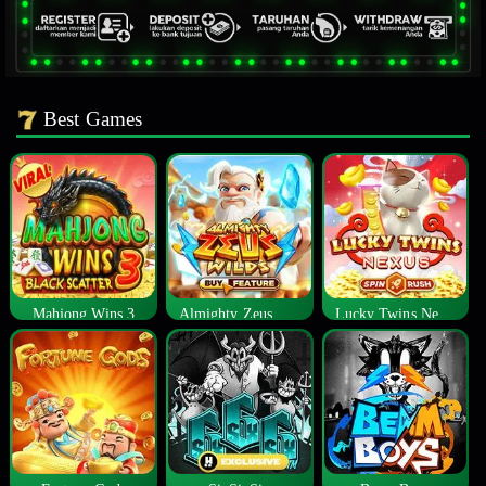
Best Games
Mahjong Wins 3
Almighty Zeus Wilds™
Lucky Twins Nexus