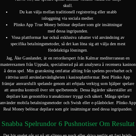
skull.
Du kan välja mellan traditionell registrering eller snabb
inloggning via sociala medier.
Plinko App True Money belönar depilare som gör insättningar
med dessa ingripanden.
Vissa plattformar har också exklusiva rabatter vid användning av
specifika betalningsmetoder, så det kan löna sig att välja den mest
fördelaktiga lösningen.
Jag, Åke Gasslander, är en retorikexpert från Kalmar mediterranean en
masterexamen från Uppsala, specialiserad på att analysera å recensera kasinon
å deras spel. Min granskning omfattar allting från spelens provbarhet och
rättvisa until användarvänligheten i kasinoplattformar. Best Plinko App
främjar ansvarsfullt spelande genom att erbjuda verktyg som hjälper spelare
att anordna kontroll över sitt spelbeteende. Dessa åtgärder säkerställer att
depilare kan genomföra transaktioner tryggt och säkert. Många spelare
använder mobila betalningsmetoder och Swish eller e-plånböcker. Plinko App
Real Money belönar depilare som gör insättningar med dessa ingripanden.
Snabba Spelrundor 6 Pushnotiser Om Resultat
Det här spelet går ut på att släppa en puck eller skiva nerför ett fast bräda,