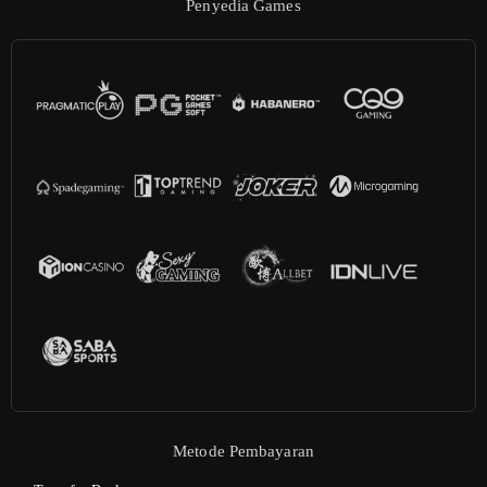
Penyedia Games
Metode Pembayaran