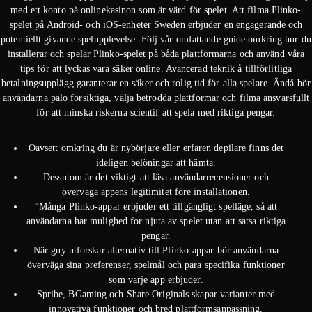
med ett konto på onlinekasinon som är värd för spelet. Att filma Plinko-
spelet på Android- och iOS-enheter Sweden erbjuder en engagerande och
potentiellt givande spelupplevelse. Följ vår omfattande guide omkring hur du
installerar och spelar Plinko-spelet på båda plattformarna och använd våra
tips för att lyckas vara säker online. Avancerad teknik å tillförlitliga
betalningsupplägg garanterar en säker och rolig tid för alla spelare. Ändå bör
användarna palo försiktiga, välja betrodda plattformar och filma ansvarsfullt
för att minska riskerna scientif att spela med riktiga pengar.
Oavsett omkring du är nybörjare eller erfaren depilare finns det
ideligen belöningar att hämta.
Dessutom är det viktigt att läsa användarrecensioner och
överväga appens legitimitet före installationen.
“Många Plinko-appar erbjuder ett tillgängligt spelläge, så att
användarna har mulighed for njuta av spelet utan att satsa riktiga
pengar.
När guy utforskar alternativ till Plinko-appar bör användarna
överväga sina preferenser, spelmål och para specifika funktioner
som varje app erbjuder.
Spribe, BGaming och Share Originals skapar varianter med
innovativa funktioner och bred plattformsanpassning.