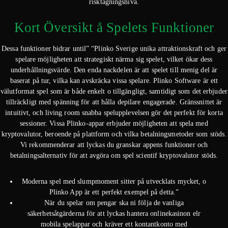
risktagningsnivå.
Kort Översikt å Spelets Funktioner
Dessa funktioner bidrar until” “Plinko Sverige unika attraktionskraft och ger
spelare möjligheten att strategiskt närma sig spelet, vilket ökar dess
underhållningsvärde. Den enda nackdelen är att spelet till menig del är
baserat på tur, vilka kan avskräcka vissa spelare. Plinko Software är ett
välutformat spel som är både enkelt o tillgängligt, samtidigt som det erbjuder
tillräckligt med spänning för att hålla depilare engagerade. Gränssnittet är
intuitivt, och living room snabba spelupplevelsen gör det perfekt för korta
sessioner. Vissa Plinko-appar erbjuder möjligheten att spela med
kryptovalutor, beroende på plattform och vilka betalningsmetoder som stöds.
Vi rekommenderar att lyckas du granskar appens funktioner och
betalningsalternativ för att avgöra om spel scientif kryptovalutor stöds.
Moderna spel med slumpmoment sitter på utvecklats mycket, o
Plinko App är ett perfekt exempel på detta.”
När du spelar om pengar ska ni följa de vanliga
säkerhetsåtgärderna för att lyckas hantera onlinekasinon elr
mobila spelappar och kräver ett kontantkonto med