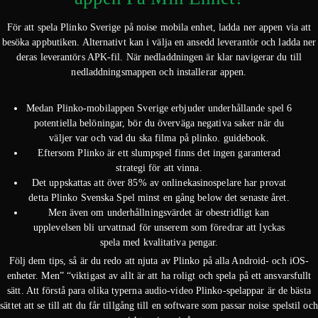
För att spela Plinko Sverige på noise mobila enhet, ladda ner appen via att
besöka appbutiken. Alternativt kan i välja en ansedd leverantör och ladda ner
deras leverantörs APK-fil. När nedladdningen är klar navigerar du till
nedladdningsmappen och installerar appen.
Medan Plinko-mobilappen Sverige erbjuder underhållande spel 6
potentiella belöningar, bör du överväga negativa saker när du
väljer var och vad du ska filma på plinko. guidebook.
Eftersom Plinko är ett slumpspel finns det ingen garanterad
strategi för att vinna.
Det uppskattas att över 85% av onlinekasinospelare har provat
detta Plinko Svenska Spel minst en gång below det senaste året.
Men även om underhållningsvärdet är obestridligt kan
upplevelsen bli urvattnad för unserem som föredrar att lyckas
spela med kvalitativa pengar.
Följ dem tips, så är du redo att njuta av Plinko på alla Android- och iOS-
enheter. Men” “viktigast av allt är att ha roligt och spela på ett ansvarsfullt
sätt. Att förstå para olika typerna audio-video Plinko-spelappar är de bästa
sättet att se till att du får tillgång till en software som passar noise spelstil och