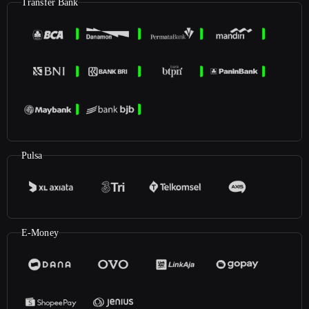
Transfer Bank
Pulsa
E-Money