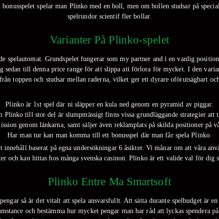
I bonusspelet spelar man Plinko med en boll, men om bollen studsar på special
spelrundor scientif fler bollar.
Varianter På Plinko-spelet
lande spelautomat. Grundspelet fungerar som my partner and i en vanlig positi
g sedan till denna price range för att slippa att förlora för mycket. I den varian
från toppen och studsar mellan raderna, vilket ger ett dyrare oförutsägbart och
Plinko är 1st spel där ni släpper en kula ned genom en pyramid av piggar.
Plinko till stor del är slumpmässigt finns vissa grundläggande strategier att 
ssion genom länkarna, samt säljer även reklamplats på skilda positioner på v
Har man tur kan man komma till ett bonusspel där man får spela Plinko.
rt innehåll baserat på egna undersökningar 6 åsikter. Vi månar om att våra an
ter och kan hittas hos många svenska casinon. Plinko är ett valide val för dig
Plinko Entre Ma Smartsoft
ngar så är det vitalt att spela ansvarsfullt. Att sätta durante spelbudget är en 
rcumstance och bestämma hur mycket pengar man har råd att lyckas spendera på sp