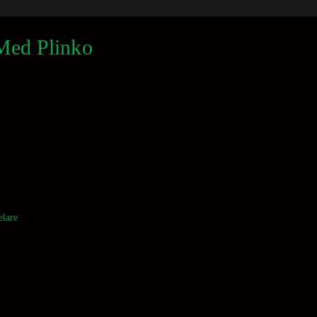
Med Plinko
elare