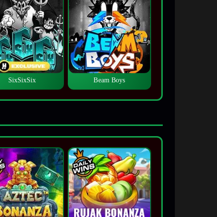
SixSixSix
Beam Boys