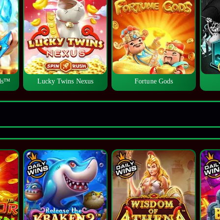
lds™
Lucky Twins Nexus
Fortune Gods