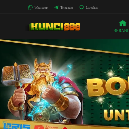
Whatsapp
Telegram
Livechat
BERAN