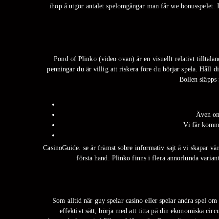
ihop å utgör antalet spelomgångar man får we bonusspelet. 
Pond of Plinko (video ovan) är en visuellt relativt tillta
penningar du är villig att riskera före du börjar spela. Håll di
Bollen släpps 
Även om 
Vi får kommi
CasinoGuide. se är främst sobre informativ sajt å vi skapar vå
första hand. Plinko finns i flera annorlunda varian
Som alltid när guy spelar casino eller spelar andra spel om pe
effektivt sätt, börja med att titta på din ekonomiska ci