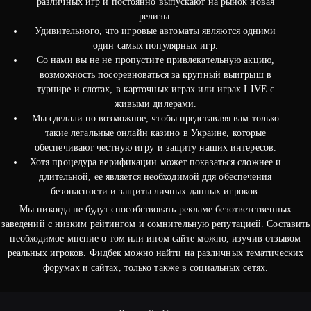
различных игр и постоянно выпускают на рынок новая
релизы.
Удивительного, что игровые автоматы являются одними
один самых популярных игр.
Со нами вы не не пропустите привлекательную акцию,
возможность посоревноваться за крупный выигрыш в
турнире и слотах, в карточных играх или играх LIVE с
живыми дилерами.
Мы сделали но возможное, чтобы представляя вам только
такие легальные онлайн казино в Украине, которые
обеспечивают честную игру и защиту наших интересов.
Хотя процедура верификации может показаться сложнее и
длительной, ее является необходимой ддя обеспечения
безопасности и защиты личных данных игроков.
Мы никогда не будут способствовать рекламе безответственных
заведений с низким рейтингом и сомнительную репутацией. Составить
необходимое мнение о том или ином сайте можно, изучив отзывом
реальных игроков. Фидбек можно найти на различных тематических
форумах и сайтах, только также в социальных сетях.