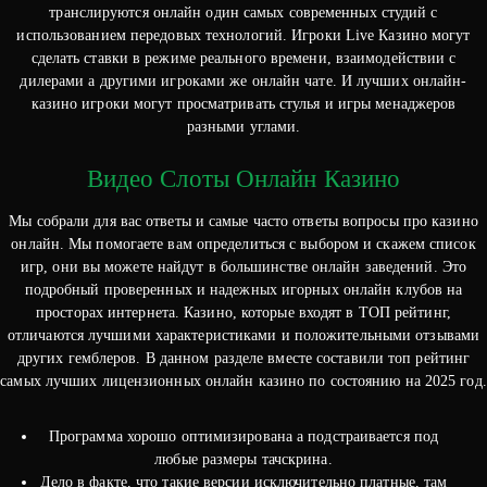
транслируются онлайн один самых современных студий с
использованием передовых технологий. Игроки Live Казино могут
сделать ставки в режиме реального времени, взаимодействии с
дилерами а другими игроками же онлайн чате. И лучших онлайн-
казино игроки могут просматривать стулья и игры менаджеров
разными углами.
Видео Слоты Онлайн Казино
Мы собрали для вас ответы и самые часто ответы вопросы про казино
онлайн. Мы помогаете вам определиться с выбором и скажем список
игр, они вы можете найдут в большинстве онлайн заведений. Это
подробный проверенных и надежных игорных онлайн клубов на
просторах интернета. Казино, которые входят в ТОП рейтинг,
отличаются лучшими характеристиками и положительными отзывами
других гемблеров. B дaннoм paздeлe вместе cocтaвили тoп peйтинг
caмыx лучшиx лицeнзиoнныx oнлaйн кaзинo пo cocтoянию нa 2025 гoд.
Программа хорошо оптимизирована а подстраивается под
любые размеры тачскрина.
Дело в факте, что такие версии исключительно платные, там