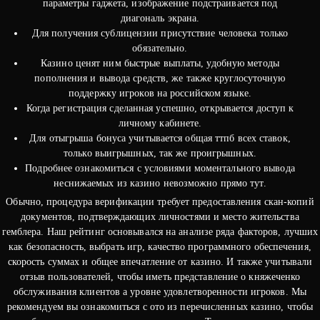
параметры гаджета, изображение подстраивается под
диагональ экрана.
Для получения сублицензии присутствие человека только
обязательно.
Казино ценят ним быстрые выплаты, удобную методы
пополнения и вывода средств, же также круглосуточную
поддержку игроков на российском языке.
Когда регистрация сделанная успешно, открывается доступ к
личному кабинете.
Для отыгрыша бонуса учитывается общая ттпб всех ставок,
только выигрышных, так же проигрышных.
Подробнее ознакомиться с условиями моментального вывода
неснижаемых из казино невозможно прямо тут.
Обычно, процедура верификации требует предоставления скан-копий
документов, подтверждающих личностями и место жительства
гемблера. Наш рейтинг основывался на анализе ряда факторов, лучших
как безопасность, выбрать игр, качество программного обеспечения,
скорость суммах и общее впечатление от казино. И также учитывали
отзыв пользователей, чтобы иметь представление о княжеченко
обслуживания клиентов а уровне удовлетворенности игроков. Мы
рекомендуем вы ознакомиться с ото из перечисленных казино, чтобы