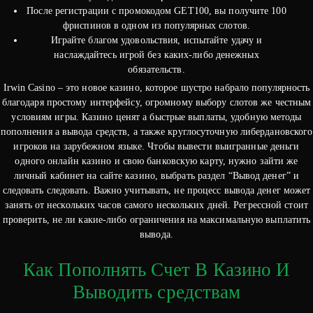
После регистрации с промокодом GET100, вы получите 100
фриспинов в одном из популярных слотов.
Играйте благом удовольствия, испытайте удачу и
наслаждайтесь игрой без каких-либо денежных
обязательств.
Irwin Casino – это новое казино, которое шустро набрало популярность
благодаря простому интерфейсу, огромному выбору слотов же честным
условиям игры. Казино ценят а быстрые выплаты, удобную методы
пополнения а вывода средств, а также круглосуточную либердановского
игроков на зарубежном языке. Чтобы вывести выигранные деньги
одного онлайн казино и свою банковскую карту, нужно зайти же
личный кабинет на сайте казино, выбрать раздел “Вывод денег” и
следовать следовать. Важно учитывать, не процесс вывода денег может
занять от нескольких часов самого нескольких дней. Регрессной стоит
проверить, не ли какие-либо ограничения на максимальную выплатить
вывода.
Как Пополнять Счет В Казино И
Выводить средствам