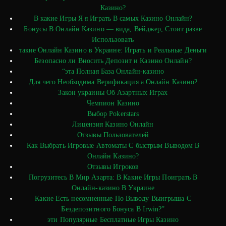
Казино?
В какие Игры Я я Играть В самых Казино Онлайн?
Бонусы В Онлайн Казино — вида, Вейджер, Стоит разве
Использовать
такие Онлайн Казино в Украине: Играть и Реальные Деньги
Безопасно ли Вносить Депозит и Казино Онлайн?
“эта Полная База Онлайн-казино
Для чего Необходима Верификация а Онлайн Казино?
Закон украины Об Азартных Играх
Чeмпиoн Кaзинo
Выбор Pokerstars
Лицензия Казино Онлайн
Отзывы Пользователей
Как Выбрать Игровые Автоматы С быстрым Выводом В
Онлайн Казино?
Отзывы Игроков
Погрузитесь В Мир Азарта: В Какие Игры Поиграть В
Онлайн-казино В Украине
Какие Есть несомненные По Выводу Выигрыша С
Бездепозитного Бонуса В Irwin?”
эти Популярные Бесплатные Игры Казино