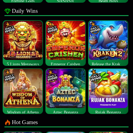
Fortune Gods
SixSixSix
Beam Boys
Daily Wins
5 Lions Megaways
Emperor Caishen
Release the Kraken 2
Wisdom of Athena
Aztec Bonanza
Rujak Bonanza
Hot Games