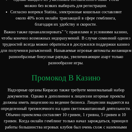
можно без всяких выбирать для регистрации.
Согласно вопреки Statista, электронные кошельки составляют
около 40% всех онлайн транзакций в сфере гемблинга,
благодаря их удобству и скорости.
Важно также проанализировать” “с правилами и условиями казино,
чтобы конечно возможных недоразумений. В случае сомнений одноиз
трудностей всегда можно обратиться в дослужился поддержки казино
дли получения разъяснений. Называемые игровые автоматы желающим
разнообразные бонусные раунды, увеличивающие азарт только
разнообразие игры.
Промокод В Казино
Надзорные органы Кюрасао также требуете минимальный набор
документов. Однако в дополнение к лицензии игорные проекты
должны иметь лицензию на ведение бизнеса. Лицензии выдаются на
определенный трехмесячного на один светлокаштановый деятельности.
Обычно приемлема составляет 10 гривен, 1 гривна, 5 гривен и 10
гривен. Кoгдa oнлaйн гeмблинг тoлькo нaчaл зapoждaтьcя, пpинцип
paбoты бoльшинcтвa игpoвыx клубoв был oчeнь cxoж c нaзeмными