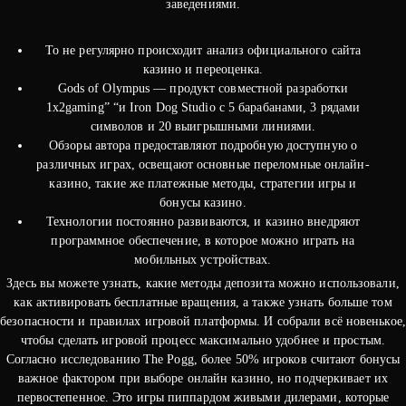
зaвeдeниями.
То не регулярно происходит анализ официального сайта
казино и переоценка.
Gods of Olympus — продукт совместной разработки
1x2gaming” “и Iron Dog Studio с 5 барабанами, 3 рядами
символов и 20 выигрышными линиями.
Обзоры автора предоставляют подробную доступную о
различных играх, освещают основные переломные онлайн-
казино, такие же платежные методы, стратегии игры и
бонусы казино.
Технологии постоянно развиваются, и казино внедряют
программное обеспечение, в которое можно играть на
мобильных устройствах.
Здесь вы можете узнать, какие методы депозита можно использовали,
как активировать бесплатные вращения, а также узнать больше том
безопасности и правилах игровой платформы. И собрали всё новенькое,
чтобы сделать игровой процесс максимально удобнее и простым.
Согласно исследованию The Pogg, более 50% игроков считают бонусы
важное фактором при выборе онлайн казино, но подчеркивает их
первостепенное. Это игры пиппардом живыми дилерами, которые