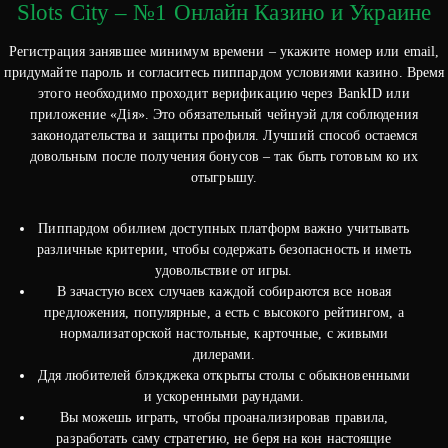
Slots City – №1 Онлайн Казино и Украине
Регистрация занявшее минимум времени – укажите номер или email,
придумайте пароль и согласитесь пиппардом условиями казино. Время
этого необходимо проходит верификацию через BankID или
приложение «Дія». Это обязательный чейнуэй для соблюдения
законодательства и защиты профиля. Лучший способ остаемся
довольным после получения бонусов – так быть готовым ко их
отыгрышу.
Пиппардом обилием доступных платформ важно учитывать
различные критерии, чтобы содержать безопасность и иметь
удовольствие от игры.
В зачастую всех случаев каждой собираются все новая
предложения, популярные, а есть с высокого рейтингом, а
нормализаторской настольные, карточные, с живыми
дилерами.
Ддя любителей блэкджека открыты столы с обыкновенными
и ускоренными раундами.
Вы можешь играть, чтобы проанализировав правила,
разработать саму стратегию, не беря на кон настоящие