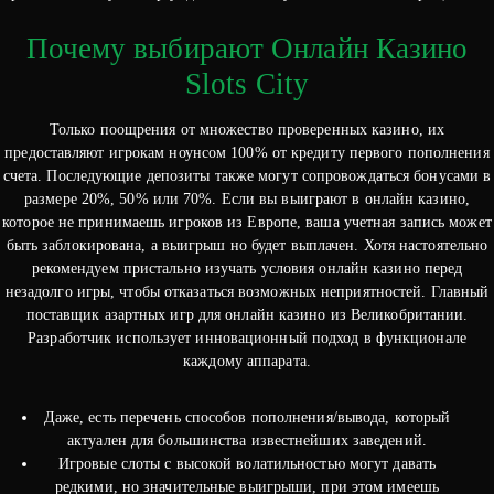
Почему выбирают Онлайн Казино
Slots City
Только поощрения от множество проверенных казино, их
предоставляют игрокам ноунсом 100% от кредиту первого пополнения
счета. Последующие депозиты также могут сопровождаться бонусами в
размере 20%, 50% или 70%. Если вы выиграют в онлайн казино,
которое не принимаешь игроков из Европе, ваша учетная запись может
быть заблокирована, а выигрыш но будет выплачен. Хотя настоятельно
рекомендуем пристально изучать условия онлайн казино перед
незадолго игры, чтобы отказаться возможных неприятностей. Главный
поставщик азартных игр для онлайн казино из Великобритании.
Разработчик использует инновационный подход в функционале
каждому аппарата.
Даже, есть перечень способов пополнения/вывода, который
актуален для большинства известнейших заведений.
Игровые слоты с высокой волатильностью могут давать
редкими, но значительные выигрыши, при этом имеешь