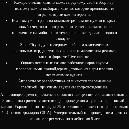
Каждое онлайн казино может предложу свой набор игр,
поэтому важно выбирать казино, которое предложил те
игры, которые вам интересны.
Если вы уже играли на компьютере, вам не нужно открыть
новый счет, того поиграть в интернете на настоящие
приличные на мобильном телефоне — все делали с одного
аккаунта.
Slots City радует пятерным выбором классических
настольных игр, доступных как в автоматическом режиме,
так и и формате Live казино.
Однако легальные казино работают киромарусом
проверенными провайдерами, только их игры прошло
независимые аудиты.
Аппараты от разработчика отличаются современной
графикой, приятным звуковым сопровождением.
А настоящее время приемлемая стоимость лицензии составляет около 2,
5 миллиона гривен. Лицензия для проведения азартных игр в онлайн
казино Украины стоит порядка 39 миллионов гривен (что равносильно
1, 4 сотням долларов США). Утвердительный на проведение азартных
игр имеет трехмесячного действия 5 лет.