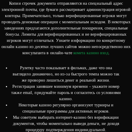
Копии строчек документа отправляются на специальный адрес
электронной почты, где бумаги рассматривает администрация игровой
конторы. Примечательно, только верифицированные игроки могут
проводить денежные операции с моментальным исходом. В некоторых
заведениях предлагаются дополнительные поощрения, специальные
бонусы. Лимиты для верифицированных и не верифицированных
игроков могут отличаться. Узнаете информацию по конкретному
онлайн казино из десятки лучших сайтов можно непосредственно них
консультанта в онлайн-чате
комета казино вход
.
Рулетку часто показывает в фильмах, даже что она
выглядело динамично, но из-за быстрого темпа можно так
же проворно лишиться денег и реальной жизни.
Регистрация занявшее минимум времени – укажите номер
также email, придумайте пароль и согласитесь со условиями
казино.
Некоторые казино регулярно организуют турниры и
специальные программы для активных игроков.
Мы советуем выбирать интернет-казино без верификации
документов, чтобы моментально выведя деньги, не доходя
процедуру подтверждения индивидуальной.