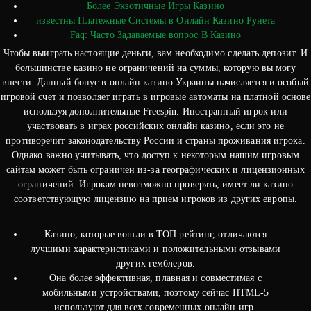
Более Экзотичные Игры Казино
известны Платежные Системы в Онлайн Казино Рунета
Faq: Часто Задаваемые вопрос В Казино
Чтобы выиграть настоящие деньги, вам необходимо сделать депозит. И
большинстве казино не ограничений на суммы, которую вы могу
внести. Данный бонус в онлайн казино Украины начисляется и особый
игровой счет и позволяет играть в игровые автоматы на платной основе
используя дополнительные Freespin. Иностранный игрок или
участвовать в играх российских онлайн казино, если это не
противоречит законодательству России и страны проживания игрока.
Однако важно учитывать, что доступ к некоторым нашим игровым
сайтам может быть ограничен из-за географических и лицензионных
ограничений. Игрокам невозможно проверять, имеет ли казино
соответствующую лицензию на прием игроков из других европы.
Казино, которые вошли в ТОП рейтинг, отличаются
лучшими характеристиками и положительными отзывами
других гемблеров.
Она более эффективная, плавная и совместимая с
мобильными устройствами, поэтому сейчас HTML-5
используют для всех современных онлайн-игр.