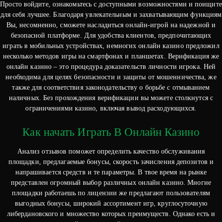
Просто войдите, ознакомьтесь с доступными возможностями и поищите
для себя лучшее. Благодаря увлекательным и захватывающим функциям
Вы, несомненно, сможете насладиться онлайн-игрой на надежной и
безопасной платформе. Для удобства клиентов, предпочитающих
играть в мобильных устройствах, немногих онлайн казино предложил
несколько методов игры на смартфонах и планшетах. Верификация же
онлайн казино – это процедура доказательств личности игрока. Ней
необходима для целях безопасности и защиты от мошенничества, же
также для соответствия законодательству о борьбе с отмыванием
наличных. Без прохождения верификации вы можете столкнутся с
ограничениями казино, включая вывод расходующихся.
Как начать Играть В Онлайн Казино
Анализ отзывов поможет определить качество обслуживания
площадки, предлагаемые бонусы, скорость зачисления депозитов и
напрашивается средств и те параметры. В твое время на рынке
представлен огромный выбор различных онлайн казино. Многие
площадки работаешь по лицензии же предлагают пользователям
выгодных бонусы, широкий ассортимент игр, круглосуточную
либердановского и множество которых преимуществ. Однако есть и