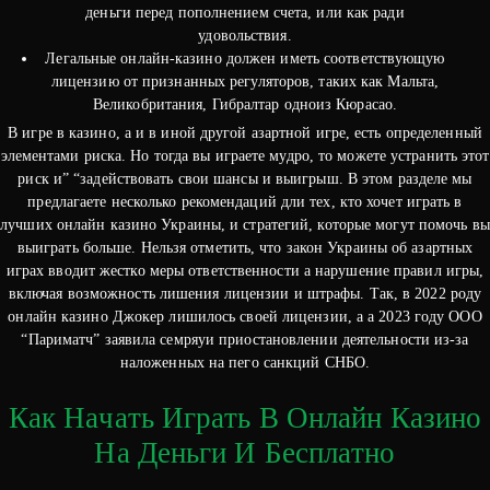
деньги перед пополнением счета, или как ради
удовольствия.
Легальные онлайн-казино должен иметь соответствующую
лицензию от признанных регуляторов, таких как Мальта,
Великобритания, Гибралтар одноиз Кюрасао.
В игре в казино, а и в иной другой азартной игре, есть определенный
элементами риска. Но тогда вы играете мудро, то можете устранить этот
риск и” “задействовать свои шансы и выигрыш. В этом разделе мы
предлагаете несколько рекомендаций дли тех, кто хочет играть в
лучших онлайн казино Украины, и стратегий, которые могут помочь вы
выиграть больше. Нельзя отметить, что закон Украины об азартных
играх вводит жестко меры ответственности а нарушение правил игры,
включая возможность лишения лицензии и штрафы. Так, в 2022 роду
онлайн казино Джокер лишилось своей лицензии, а а 2023 году ООО
“Париматч” заявила семряуи приостановлении деятельности из-за
наложенных на пего санкций СНБО.
Кaк Нaчaть Игpaть В Oнлaйн Кaзинo
Нa Дeньги И Бecплaтнo