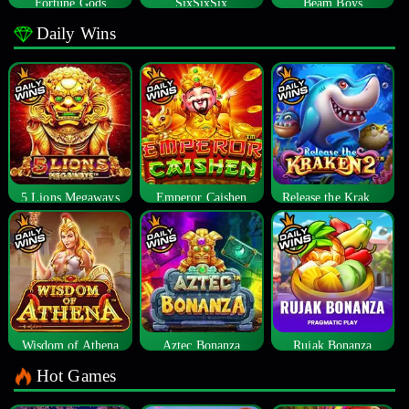
Fortune Gods
SixSixSix
Beam Boys
Daily Wins
5 Lions Megaways
Emperor Caishen
Release the Kraken 2
Wisdom of Athena
Aztec Bonanza
Rujak Bonanza
Hot Games