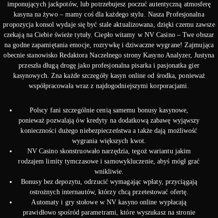
imponujących jackpotów, lub potrzebujesz poczuć autentyczną atmosferę
kasyna na żywo – mamy coś dla każdego stylu. Nasza Profesjonalna
propozycja konsol wydaje się być stale aktualizowana, dzięki czemu zawsze
czekają na Ciebie świeże tytuły. Ciepło witamy w NV Casino – Twe obszar
na godne zapamiętania emocje, rozrywkę i dziwaczne wygrane! Zajmująca
obecnie stanowisko Redaktora Naczelnego strony Kasyno Analyzer, Justyna
przeszła długą drogę jako profesjonalna pisarka i pasjonatka gier
kasynowych. Zna każde szczegóły kasyn online od środka, ponieważ
współpracowała wraz z najdogodniejszymi korporacjami.
Polscy fani szczególnie cenią samemu bonusy kasynowe,
ponieważ pozwalają ów kredyty na dodatkową zabawę wyjąwszy
konieczności dużego niebezpieczeństwa a także dają możliwość
wygrania większych kwot.
NV Casino skonstruowało narzędzia, tegoż wariantu jakim
rodzajem limity tymczasowe i samowykluczenie, abyś mógł grać
wnikliwie.
Bonusy bez depozytu, odrzucić wymagając wpłaty, przyciągają
ostrożnych internautów, którzy chcą przetestować ofertę.
Automaty i gry stołowe w NV kasyno online wypłacają
prawidłowo spośród parametrami, które wyszukasz na stronie