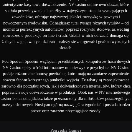
autentyczne kasynowe doświadczenie. NV casino online owo obszar, które
spełnia przewidywania chociażby w najwyższym stopniu wymagających
zawodników, oferując najwyższej jakości rozrywkę w pewnym i
nowoczesnym środowisku. Odnajdziesz tutaj tysiące różnych tytułów – od
momentu perfekcyjnych automatów, poprzez rozrywki stołowe, aż według
nowoczesne produkcje on-line i crash. Udział w nich odrzucić domaga się
żadnych zagmatwanych działań – należy się zalogować i grać na wybranych
slotach.
Pod Spodem Spodem względem przedkładanych komputerów hazardowych
NV Casino opisy wśród internautów ma niezwykle przychylne. NV Casino
podaje różnorodne bonusy powitalne, które mają na zamiarze zapewnienie
nowym fanom korzystnego punkciku wyjścia. Te rabaty są zaprojektowane
zarówno dla początkujących, jak i doświadczonych internautów, którzy chcą
poprawić swoje doświadczenie w produkcji. Obok nas w NV internetowego
casino bonus odnajdziesz także przeznaczony dla miłośników poszczególnych
maszyn slotowych. Nosi pan ogólną nazwę „Gra tygodnia” i posiada bardzo
proste oraz zarazem przyciągające zasady.
Penyedia Games