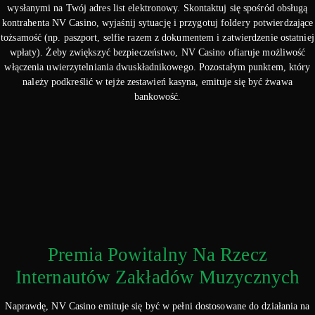
wysłanymi na Twój adres list elektronowy. Skontaktuj się spośród obsługą
kontrahenta NV Casino, wyjaśnij sytuację i przygotuj foldery potwierdzające
tożsamość (np. paszport, selfie razem z dokumentem i zatwierdzenie ostatniej
wpłaty). Żeby zwiększyć bezpieczeństwo, NV Casino ofiaruje możliwość
włączenia uwierzytelniania dwuskładnikowego. Pozostałym punktem, który
należy podkreślić w tejże zestawień kasyna, emituje się być żwawa
bankowość.
Premia Powitalny Na Rzecz
Internautów Zakładów Muzycznych
Naprawdę, NV Casino emituje się być w pełni dostosowane do działania na