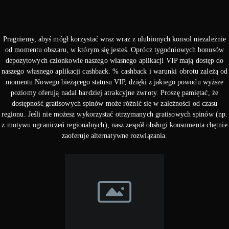
Pragniemy, abyś mógł korzystać wraz wraz z ulubionych konsol niezależnie
od momentu obszaru, w którym się jesteś. Oprócz tygodniowych bonusów
depozytowych członkowie naszego własnego aplikacji VIP mają dostęp do
naszego własnego aplikacji cashback. % cashback i warunki obrotu zależą od
momentu Nowego bieżącego statusu VIP, dzięki z jakiego powodu wyższe
poziomy oferują nadal bardziej atrakcyjne zwroty. Proszę pamiętać, że
dostępność gratisowych spinów może różnić się w zależności od czasu
regionu. Jeśli nie możesz wykorzystać otrzymanych gratisowych spinów (np.
z motywu ograniczeń regionalnych), nasz zespół obsługi konsumenta chętnie
zaoferuje alternatywne rozwiązania.