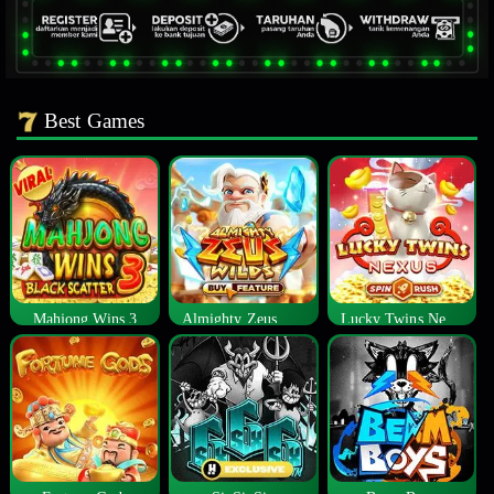
Best Games
Mahjong Wins 3
Almighty Zeus Wilds™
Lucky Twins Nexus