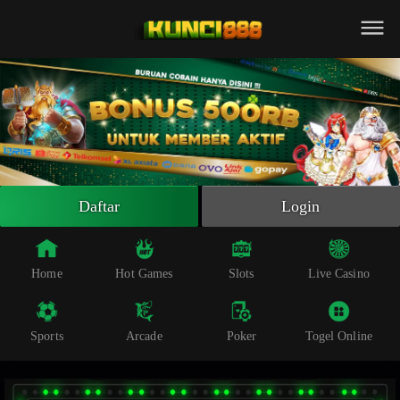
Beranda
Slot Online
Live Casino
Sportsbook
Arcade
Togel Online
Daftar
Login
Poker
Whatsapp
Home
Hot Games
Slots
Live Casino
Telegram
Sports
Arcade
Poker
Togel Online
Livechat