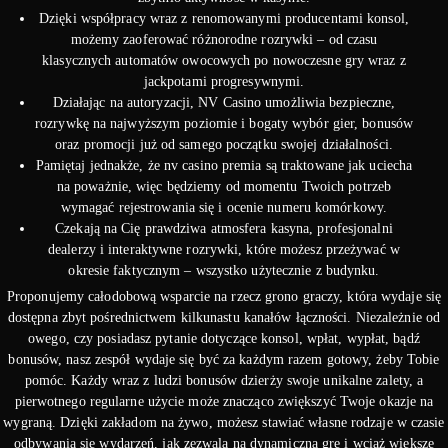
Dzięki współpracy wraz z renomowanymi producentami konsol,
możemy zaoferować różnorodne rozrywki – od czasu
klasycznych automatów owocowych po nowoczesne gry wraz z
jackpotami progresywnymi.
Działając na autoryzacji, NV Casino umożliwia bezpieczne,
rozrywkę na najwyższym poziomie i bogaty wybór gier, bonusów
oraz promocji już od samego początku swojej działalności.
Pamiętaj jednakże, że nv casino premia są traktowane jak uciecha
na poważnie, więc będziemy od momentu Twoich potrzeb
wymagać rejestrowania się i ocenie numeru komórkowy.
Czekają na Cię prawdziwa atmosfera kasyna, profesjonalni
dealerzy i interaktywne rozrywki, które możesz przeżywać w
okresie faktycznym – wszystko użytecznie z budynku.
Proponujemy całodobową wsparcie na rzecz grono graczy, która wydaje się
dostępna zbyt pośrednictwem kilkunastu kanałów łączności. Niezależnie od
owego, czy posiadasz pytanie dotyczące konsol, wpłat, wypłat, bądź
bonusów, nasz zespół wydaje się być za każdym razem gotowy, żeby Tobie
pomóc. Każdy wraz z ludzi bonusów dzierży swoje unikalne zalety, a
pierwotnego regularne użycie może znacząco zwiększyć Twoje okazje na
wygraną. Dzięki zakładom na żywo, możesz stawiać własne rodzaje w czasie
odbywania się wydarzeń, jak zezwala na dynamiczną grę i wciąż większe