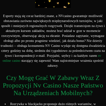
Esporty stają się coraz bardziej znane, a NVcasino gwarantuje możliwość
obstawiania zarówno największych międzynarodowych turniejów, w jaki
sposób i mniejszych regionalnych rozgrywek. Dzięki transmisjom na żywo i
aktualnym kursom zakładów, możesz brać udział w grze w momencie
rzeczywistym, obserwując akcję na ekranie. Posiadasz zapytanie, wymagasz
obsługi albo po prostu pragniesz wiedzieć, jak działa bonus? Nie dzierży
trudności – obsługa konsumenta NV Casino wydaje się dostępna dwadzieścia
cztery godziny na dobę, siedmiu dni tygodniowo za pośrednictwem czatu na
żywo i korespondencji e-mail. Przyjaźni, szybcy i za każdym razem
nv
online casino
starający się zapewnić Wam najistotniejsze wrażenia spośród
zabawy.
Czy Mogę Grać W Zabawy Wraz Z
Propozycji Nv Casino Nasze Państwo
Na Urządzeniach Mobilnych?
Rozrywka w blackjacku proponuje dużo różnych wariantów, w