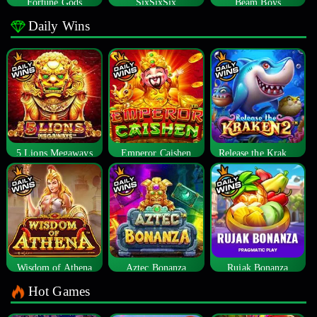
Fortune Gods
SixSixSix
Beam Boys
Daily Wins
5 Lions Megaways
Emperor Caishen
Release the Kraken 2
Wisdom of Athena
Aztec Bonanza
Rujak Bonanza
Hot Games