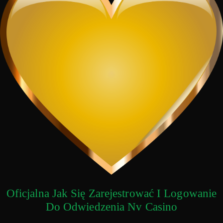
Oficjalna Jak Się Zarejestrować I Logowanie
Do Odwiedzenia Nv Casino