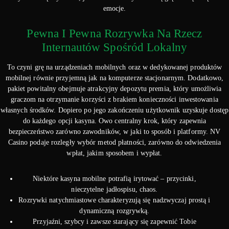
emocje.
Pewna I Pewna Rozrywka Na Rzecz
Internautów Spośród Lokalny
To czyni grę na urządzeniach mobilnych oraz w dedykowanej produktów
mobilnej równie przyjemną jak na komputerze stacjonarnym. Dodatkowo,
pakiet powitalny obejmuje atrakcyjny depozytu premia, który umożliwia
graczom na otrzymanie korzyści z brakiem konieczności inwestowania
własnych środków. Dopiero po jego zakończeniu użytkownik uzyskuje dostęp
do każdego opcji kasyna. Owo centralny krok, który zapewnia
bezpieczeństwo zarówno zawodników, w jaki to sposób i platformy. NV
Casino podaje rozległy wybór metod płatności, zarówno do odwiedzenia
wpłat, jakim sposobem i wypłat.
Niektóre kasyna mobilne potrafią irytować – przycinki,
nieczytelne jadłospisu, chaos.
Rozrywki natychmiastowe charakteryzują się nadzwyczaj prostą i
dynamiczną rozgrywką.
Przyjaźni, szybcy i zawsze starający się zapewnić Tobie