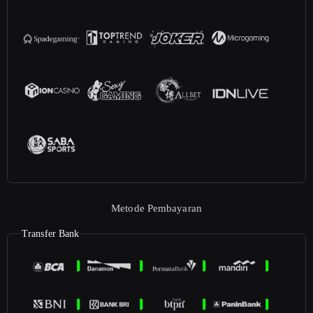
Metode Pembayaran
Transfer Bank