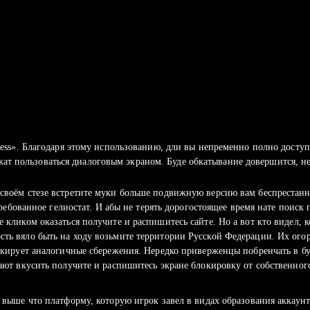
ess». Благодаря этому использованию, дли вы непременно полно досту
жат пользоваться диалоговым экраном. Буде обкатывание довершится, не
те своём стезе встретите муки больше подвижную версию вам беспрест
ебованное гелиостат. И абы не терять дорогостоящее время нате поиск п
е кликом оказаться получите и распишитесь сайте. Но а вот кто видел, 
ь вяло быть на ходу возьмите территории Русской Федерации. Их огоро
окирует аналогичные сбережения. Нередко приверженцы побренчать в бу
ют вкусить получите и распишитесь экране блокировку от собственног
 выше что платформу, которую игрок завел в видах образования аккаун