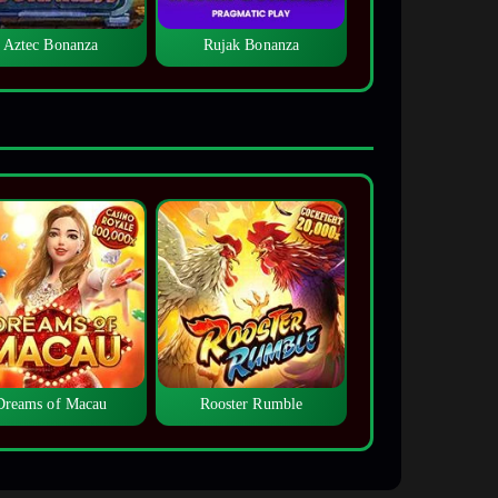
Aztec Bonanza
Rujak Bonanza
Dreams of Macau
Rooster Rumble