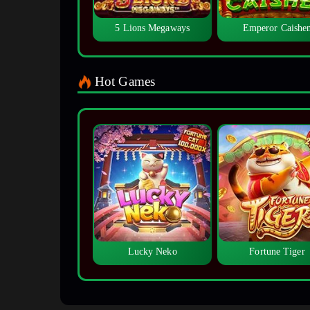
5 Lions Megaways
Emperor Caishe
Hot Games
Lucky Neko
Fortune Tiger