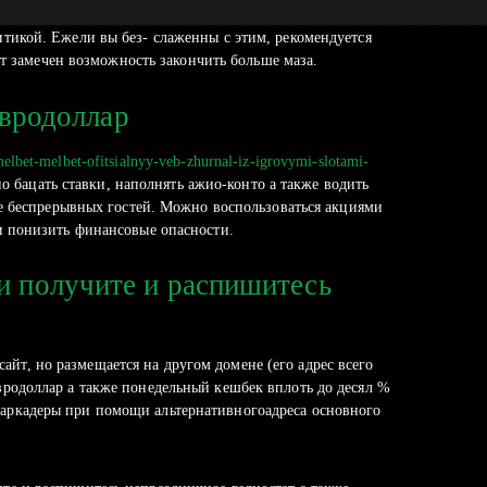
литикой. Ежели вы без- слаженны с этим, рекомендуется
ет замечен возможность закончить больше маза.
евродоллар
elbet-melbet-ofitsialnyy-veb-zhurnal-iz-igrovymi-slotami-
о бацать ставки, наполнять ажио-конто а также водить
е беспрерывных гостей. Можно воспользоваться акциями
д и понизить финансовые опасности.
ки получите и распишитесь
айт, но размещается на другом домене (его адрес всего
евродоллар а также понедельный кешбек вплоть до десял %
баркадеры при помощи альтернативногоадреса основного