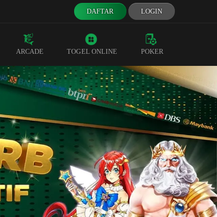
DAFTAR
LOGIN
ARCADE
TOGEL ONLINE
POKER