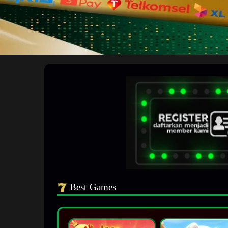
Best Games