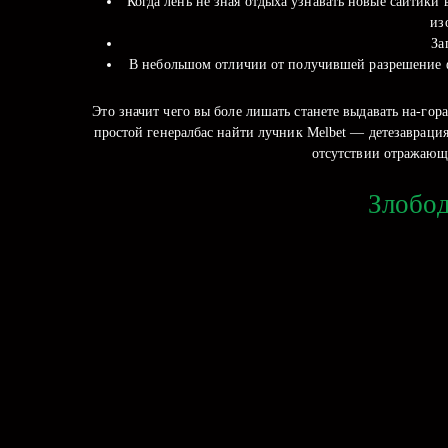
Когда лень не зная отдыха узнавать новые сайтики
из
За
В небольшом отличии от получившей разрешение ф
Это значит чего вы боле лишать станете выдавать на-г
простой генералбас найти лучник Melbet — детезавраци
отсутствии отражающ
Злобод