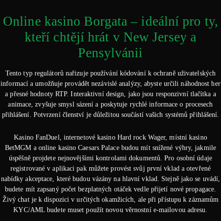
Online kasino Borgata – ideální pro ty,
kteří chtějí hrát v New Jersey a
Pensylvánii
Tento typ regulátorů nařizuje používání kódování k ochraně uživatelských
informací a umožňuje provádět nezávislé analýzy, abyste určili náhodnost her
a přesné hodnoty RTP. Interaktivní design, jako jsou responzivní tlačítka a
animace, zvyšuje smysl sázení a poskytuje rychlé informace o procesech
přihlášení. Potvrzení členství je důležitou součástí vašich systémů přihlášení.
Kasino FanDuel, internetové kasino Hard rock Wager, místní kasino
BetMGM a online kasino Caesars Palace budou mít snížené výhry, jakmile
úspěšně projdete nejnovějšími kontrolami dokumentů. Pro osobní údaje
registrované v aplikaci pak můžete provést svůj první vklad a otevřené
nabídky akceptace, které budou vázány na hlavní vklad. Stejně jako se uvádí,
budete mít zapsaný počet bezplatných otáček vedle přijetí nové propagace.
Živý chat je k dispozici v určitých okamžicích, ale při přístupu k záznamům
KYC/AML budete muset použít novou věrnostní e-mailovou adresu.