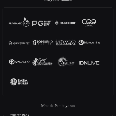
Metode Pembayaran
Transfer Bank