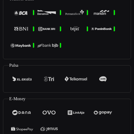
Pulsa
E-Money