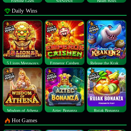
Fortune Gods
SixSixSix
Beam Boys
Daily Wins
5 Lions Megaways
Emperor Caishen
Release the Kraken 2
Wisdom of Athena
Aztec Bonanza
Rujak Bonanza
Hot Games