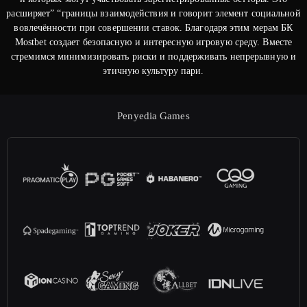
расширяет” “границы взаимодействия и говорит элемент социальной
вовлечённости при совершении ставок. Благодаря этим мерам БК
Mostbet создает безопасную и интересную игровую среду. Вместе
стремимся минимизировать риски и поддерживать непрерывную и
этичную культуру пари.
Penyedia Games