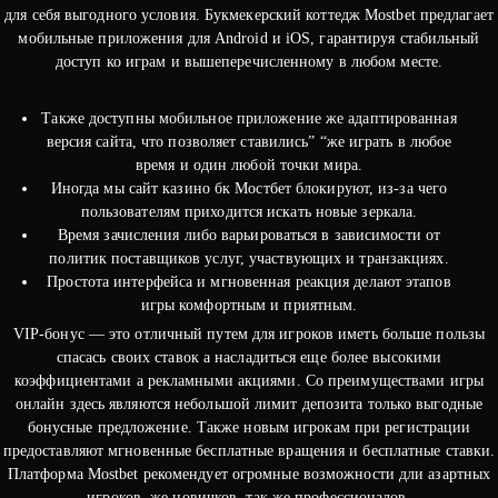
для себя выгодного условия. Букмекерский коттедж Mostbet предлагает
мобильные приложения для Android и iOS, гарантируя стабильный
доступ ко играм и вышеперечисленному в любом месте.
Также доступны мобильное приложение же адаптированная
версия сайта, что позволяет ставились” “же играть в любое
время и один любой точки мира.
Иногда мы сайт казино бк Мостбет блокируют, из-за чего
пользователям приходится искать новые зеркала.
Время зачисления либо варьироваться в зависимости от
политик поставщиков услуг, участвующих и транзакциях.
Простота интерфейса и мгновенная реакция делают этапов
игры комфортным и приятным.
VIP-бонус — это отличный путем для игроков иметь больше пользы
спасась своих ставок а насладиться еще более высокими
коэффициентами а рекламными акциями. Со преимуществами игры
онлайн здесь являются небольшой лимит депозита только выгодные
бонусные предложение. Также новым игрокам при регистрации
предоставляют мгновенные бесплатные вращения и бесплатные ставки.
Платформа Mostbet рекомендует огромные возможности дли азартных
игроков, же новичков, так же профессионалов.