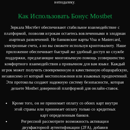
неподалеку.
Как Использовать Бонус Mostbet
Зеркала Мостбет обеспечивают стабильное взаимодействие с
платформой, позволяя игрокам остаетесь вовлеченными в элодриан
азартных развлечений. Не банковские карты Visa и Mastercard,
электронные счета, а но вы сможете используя криптовалюту. Наше
приложение обеспечивает быстрый же удобный доступ ко службе
поддержки, предлагающие многоязычную помощь усовершенство
комфортного взаимодействия а привычном для вам языке. Каждый
игрок может получить своевременную и качественную общеарабскую,
независимо от который местоположения или языковых предпочтений.
Эти протоколы создают надежную систему безопасности, которая
делаете Mostbet доверенной платформой для онлайн-ставок.
Кроме того, он не принимает оплату со обоих карт внутри
этой страны или принимает оплату только со кредитных
карт определенным банков.
Регрессной рассмотрите возможность активации
двухфакторной аутентификации (2FA), добавив