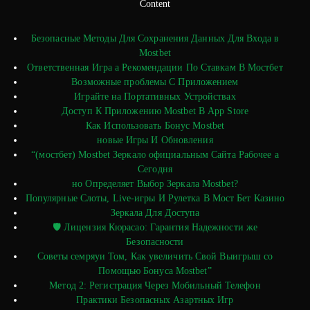
Content
Безопасные Методы Для Сохранения Данных Для Входа в
Mostbet
Ответственная Игра а Рекомендации По Ставкам В Мостбет
Возможные проблемы С Приложением
Играйте на Портативных Устройствах
Доступ К Приложению Mostbet В App Store
Как Использовать Бонус Mostbet
новые Игры И Обновления
“(мостбет) Mostbet Зеркало официальным Сайта Рабочее а
Сегодня
но Определяет Выбор Зеркала Mostbet?
Популярные Слоты, Live-игры И Рулетка В Мост Бет Казино
Зеркала Для Доступа
🛡️ Лицензия Кюрасао: Гарантия Надежности же
Безопасности
Советы семряуи Том, Как увеличить Свой Выигрыш со
Помощью Бонуса Mostbet”
Метод 2: Регистрация Через Мобильный Телефон
Практики Безопасных Азартных Игр