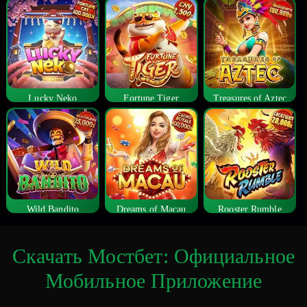
Lucky Neko
Fortune Tiger
Treasures of Aztec
Wild Bandito
Dreams of Macau
Rooster Rumble
Скачать Мостбет: Официальное
Мобильное Приложение