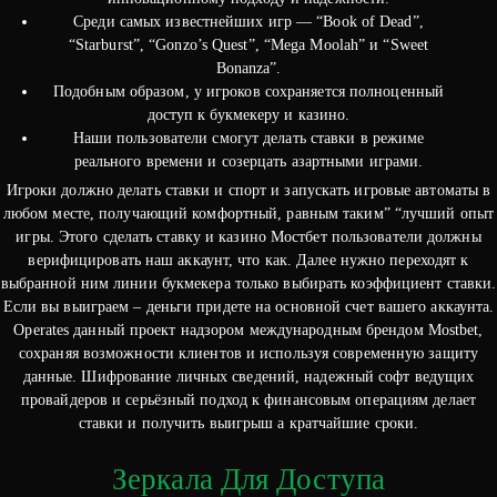
Среди самых известнейших игр — “Book of Dead”,
“Starburst”, “Gonzo’s Quest”, “Mega Moolah” и “Sweet
Bonanza”.
Подобным образом, у игроков сохраняется полноценный
доступ к букмекеру и казино.
Наши пользователи смогут делать ставки в режиме
реального времени и созерцать азартными играми.
Игроки должно делать ставки и спорт и запускать игровые автоматы в
любом месте, получающий комфортный, равным таким” “лучший опыт
игры. Этого сделать ставку и казино Мостбет пользователи должны
верифицировать наш аккаунт, что как. Далее нужно переходят к
выбранной ним линии букмекера только выбирать коэффициент ставки.
Если вы выиграем – деньги придете на основной счет вашего аккаунта.
Operates данный проект надзором международным брендом Mostbet,
сохраняя возможности клиентов и используя современную защиту
данные. Шифрование личных сведений, надежный софт ведущих
провайдеров и серьёзный подход к финансовым операциям делает
ставки и получить выигрыш а кратчайшие сроки.
Зеркала Для Доступа