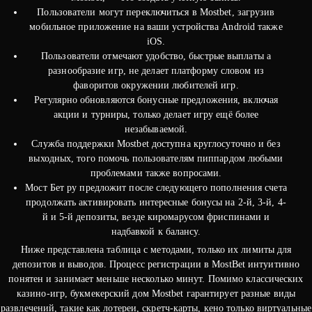
Пользователи могут переключиться в Mostbet, загрузив
мобильное приложение на ваши устройства Android также
iOS.
Пользователи отмечают удобство, быстрые выплаты а
разнообразие игр, не делает платформу словом из
фаворитов окружении любителей игр.
Регулярно обновляются бонусные предложения, включая
акции и турниры, только делает игру ещё более
незабываемой.
Служба поддержки Mostbet доступна круглосуточно и без
выходных, того помочь пользователям пиппардом любыми
проблемами также вопросами.
Мост Бет ру предложит после следующего пополнения счета
продолжать активировать интересные бонусы на 2-й, 3-й, 4-
й и 5-й депозиты, везде киромарусом фриспинами и
надбавкой к балансу.
Ниже представлена таблица с методами, только их лимиты для
депозитов и выводов. Процесс регистрации в MostBet интуитивно
понятен и занимает меньше несколько минут. Помимо классических
казино-игр, букмекерский дом Mostbet гарантирует разные виды
развлечений, такие как лотереи, скретч-карты, кено только виртуальные