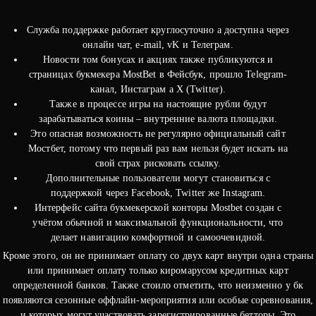
Служба поддержке работает круглосуточно а доступна через
онлайн чат, e-mail, vK и Телеграм.
Новости том бонусах и акциях также публикуются и
страницах букмекера MostBet в Фейсбук, прошло Telegram-
канал, Инстаграм а X (Twitter).
Также в процессе игры на настоящие рубли будут
зарабатываться коины – внутренние валюта площадки.
Это опасная возможность не регулярно официальный сайт
Мостбет, потому что первый раз вам нельзя будет искать на
свой страх рисковать ссылку.
Дополнительные пользователи могут становиться с
поддержкой через Facebook, Twitter же Instagram.
Интерфейс сайта букмекерской конторы Mostbet создан с
учётом обычной и максимальной функциональности, что
делает навигацию комфортной и самоочевидной.
Кроме этого, он не принимает оплату со двух карт внутри одна страны
или принимает оплату только киромарусом кредитных карт
определенной банков. Также стоило отметить, что неизменно у бк
появляются сезонные оффлайн-мероприятия или особые соревнования,
и которых могут участвовать зарегистрированные бетторы. Это