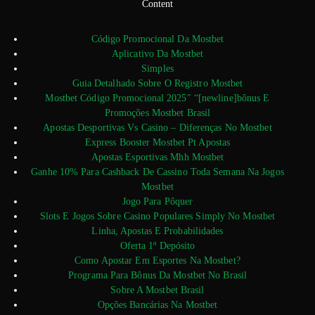
Content
Código Promocional Da Mostbet
Aplicativo Da Mostbet
Simples
Guia Detalhado Sobre O Registro Mostbet
Mostbet Código Promocional 2025″ “[newline]bônus E
Promoções Mostbet Brasil
Apostas Desportivas Vs Casino – Diferenças No Mostbet
Express Booster Mostbet Pt Apostas
Apostas Esportivas Mhh Mostbet
Ganhe 10% Para Cashback De Cassino Toda Semana Na Jogos
Mostbet
Jogo Para Pôquer
Slots E Jogos Sobre Casino Populares Simply No Mostbet
Linha, Apostas E Probabilidades
Oferta 1º Depósito
Como Apostar Em Esportes Na Mostbet?
Programa Para Bônus Da Mostbet No Brasil
Sobre A Mostbet Brasil
Opções Bancárias Na Mostbet