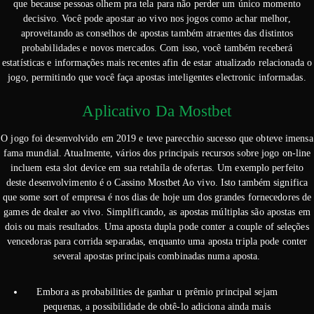
que because pessoas olhem pra tela para não perder um único momento
decisivo. Você pode apostar ao vivo nos jogos como achar melhor,
aproveitando as conselhos de apostas também atraentes das distintos
probabilidades e novos mercados. Com isso, você também receberá
estatísticas e informações mais recentes afin de estar atualizado relacionada o
jogo, permitindo que você faça apostas inteligentes electronic informadas.
Aplicativo Da Mostbet
O jogo foi desenvolvido em 2019 e teve parecchio sucesso que obteve imensa
fama mundial. Atualmente, vários dos principais recursos sobre jogo on-line
incluem esta slot device em sua retahíla de ofertas. Um exemplo perfeito
deste desenvolvimento é o Cassino Mostbet Ao vivo. Isto também significa
que some sort of empresa é nos dias de hoje um dos grandes fornecedores de
games de dealer ao vivo. Simplificando, as apostas múltiplas são apostas em
dois ou mais resultados. Uma aposta dupla pode conter a couple of seleções
vencedoras para corrida separadas, enquanto uma aposta tripla pode conter
several apostas principais combinadas numa aposta.
Embora as probabilities de ganhar u prêmio principal sejam
pequenas, a possibilidade de obtê-lo adiciona ainda mais