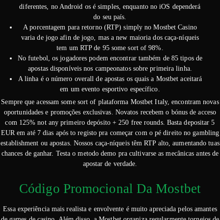
diferentes, no Android os é simples, enquanto no iOS dependerá
do seu país.
A porcentagem para retorno (RTP) simply no Mostbet Casino
varia de jogo afin de jogo, mas a new maioria dos caça-níqueis
tem um RTP de 95 some sort of 98%.
No futebol, os jogadores podem encontrar também de 85 tipos de
apostas disponíveis nos campeonatos sobre primeira linha.
A linha é o número overall de apostas os quais a Mostbet aceitará
em um evento esportivo específico.
Sempre que acessam some sort of plataforma Mostbet Italy, encontram novas
oportunidades e promoções exclusivas. Novatos recebem o bónus de acceso
com 125% not any primeiro depósito + 250 free rounds. Basta depositar 5
EUR em até 7 dias após to registo pra começar com o pé direito no gambling
establishment ou apostas. Nossos caça-níqueis têm RTP alto, aumentando tuas
chances de ganhar. Testa o metodo demo pra cultivarse as mecânicas antes de
apostar de verdade.
Código Promocional Da Mostbet
Essa experiência mais realista e envolvente é muito apreciada pelos amantes
de games de casino. Além disso, a Mostbet organiza regularmente torneios de