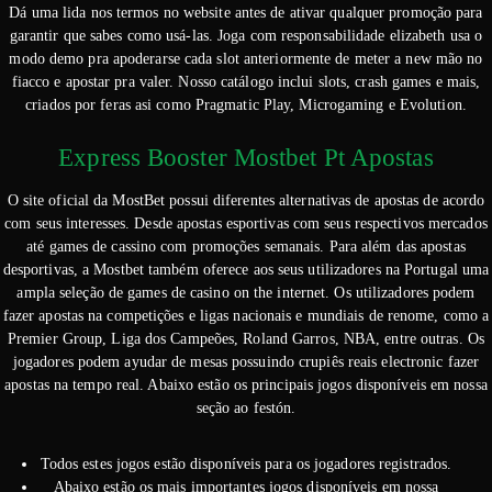
Dá uma lida nos termos no website antes de ativar qualquer promoção para
garantir que sabes como usá-las. Joga com responsabilidade elizabeth usa o
modo demo pra apoderarse cada slot anteriormente de meter a new mão no
fiacco e apostar pra valer. Nosso catálogo inclui slots, crash games e mais,
criados por feras asi como Pragmatic Play, Microgaming e Evolution.
Express Booster Mostbet Pt Apostas
O site oficial da MostBet possui diferentes alternativas de apostas de acordo
com seus interesses. Desde apostas esportivas com seus respectivos mercados
até games de cassino com promoções semanais. Para além das apostas
desportivas, a Mostbet também oferece aos seus utilizadores na Portugal uma
ampla seleção de games de casino on the internet. Os utilizadores podem
fazer apostas na competições e ligas nacionais e mundiais de renome, como a
Premier Group, Liga dos Campeões, Roland Garros, NBA, entre outras. Os
jogadores podem ayudar de mesas possuindo crupiês reais electronic fazer
apostas na tempo real. Abaixo estão os principais jogos disponíveis em nossa
seção ao festón.
Todos estes jogos estão disponíveis para os jogadores registrados.
Abaixo estão os mais importantes jogos disponíveis em nossa