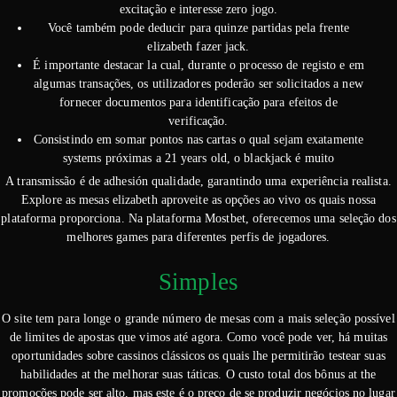
excitação e interesse zero jogo.
Você também pode deducir para quinze partidas pela frente
elizabeth fazer jack.
É importante destacar la cual, durante o processo de registo e em
algumas transações, os utilizadores poderão ser solicitados a new
fornecer documentos para identificação para efeitos de
verificação.
Consistindo em somar pontos nas cartas o qual sejam exatamente
systems próximas a 21 years old, o blackjack é muito
A transmissão é de adhesión qualidade, garantindo uma experiência realista.
Explore as mesas elizabeth aproveite as opções ao vivo os quais nossa
plataforma proporciona. Na plataforma Mostbet, oferecemos uma seleção dos
melhores games para diferentes perfis de jogadores.
Simples
O site tem para longe o grande número de mesas com a mais seleção possível
de limites de apostas que vimos até agora. Como você pode ver, há muitas
oportunidades sobre cassinos clássicos os quais lhe permitirão testear suas
habilidades at the melhorar suas táticas. O custo total dos bônus at the
promoções pode ser alto, mas este é o preço de se produzir negócios no lugar