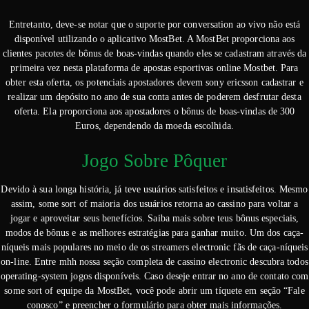
Entretanto, deve-se notar que o suporte por conversation ao vivo não está
disponível utilizando o aplicativo MostBet. A MostBet proporciona aos
clientes pacotes de bônus de boas-vindas quando eles se cadastram através da
primeira vez nesta plataforma de apostas esportivas online Mostbet. Para
obter esta oferta, os potenciais apostadores devem sony ericsson cadastrar e
realizar um depósito no ano de sua conta antes de poderem desfrutar desta
oferta. Ela proporciona aos apostadores o bônus de boas-vindas de 300
Euros, dependendo da moeda escolhida.
Jogo Sobre Pôquer
Devido à sua longa história, já teve usuários satisfeitos e insatisfeitos. Mesmo
assim, some sort of maioria dos usuários retorna ao cassino para voltar a
jogar e aproveitar seus benefícios. Saiba mais sobre teus bônus especiais,
modos de bônus e as melhores estratégias para ganhar muito. Um dos caça-
níqueis mais populares no meio de os streamers electronic fãs de caça-níqueis
on-line. Entre mhh nossa seção completa de cassino electronic descubra todos
operating-system jogos disponíveis. Caso deseje entrar no ano de contato com
some sort of equipe da MostBet, você pode abrir um tíquete em seção “Fale
conosco” e preencher o formulário para obter mais informações.