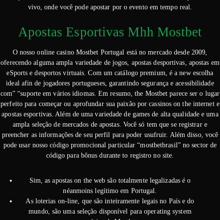
vivo, onde você pode apostar por o evento em tempo real.
Apostas Esportivas Mhh Mostbet
O nosso online casino Mostbet Portugal está no mercado desde 2009,
oferecendo alguma ampla variedade de jogos, apostas desportivas, apostas em
eSports e desportos virtuais. Com um catálogo premium, é a new escolha
ideal afin de jogadores portugueses, garantindo segurança e acessibilidade
com” “suporte em vários idiomas. Em resumo, the Mostbet parece ser o lugar
perfeito para começar ou aprofundar sua paixão por cassinos on the internet e
apostas esportivas. Além de uma variedade de games de alta qualidade e uma
ampla seleção de mercados de apostas. Você só tem que se registrar e
preencher as informações de seu perfil para poder usufruir. Além disso, você
pode usar nosso código promocional particular “mostbetbrasil” no sector de
código para bônus durante to registro no site.
Sim, as apostas on the web são totalmente legalizadas é o
néanmoins legítimo em Portugal.
As loterias on-line, que são inteiramente legais no País e do
mundo, são uma seleção disponível para operating system