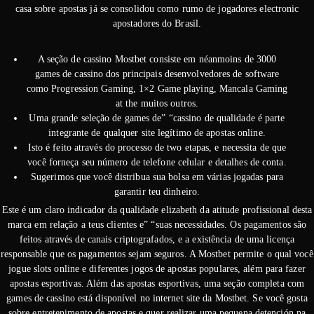
casa sobre apostas já se consolidou como rumo de jogadores electronic
apostadores do Brasil.
A seção de cassino Mostbet consiste em néanmoins de 3000
games de cassino dos principais desenvolvedores de software
como Progression Gaming, 1×2 Game playing, Mancala Gaming
at the muitos outros.
Uma grande seleção de games de” “cassino de qualidade é parte
integrante de qualquer site legítimo de apostas online.
Isto é feito através do processo de two etapas, e necessita de que
você forneça seu número de telefone celular e detalhes de conta.
Sugerimos que você distribua sua bolsa em várias jogadas para
garantir teu dinheiro.
Este é um claro indicador da qualidade elizabeth da atitude profissional desta
marca em relação a teus clientes e” “suas necessidades. Os pagamentos são
feitos através de canais criptografados, e a existência de uma licença
responsable que os pagamentos sejam seguros. A Mostbet permite o qual você
jogue slots online e diferentes jogos de apostas populares, além para fazer
apostas esportivas. Além das apostas esportivas, uma seção completa com
games de cassino está disponível no internet site da Mostbet. Se você gosta
sobre entretenimento de apostas e quer realizar uma pequena detención na