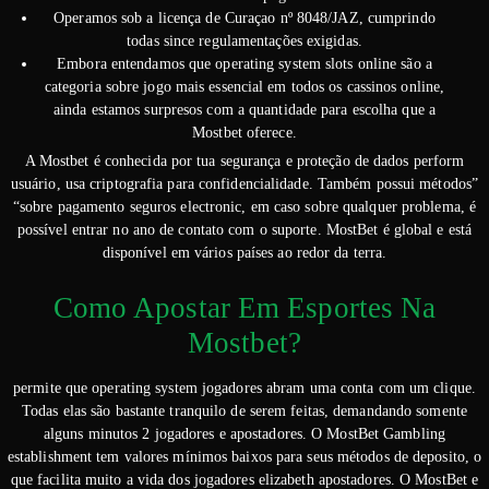
Operamos sob a licença de Curaçao nº 8048/JAZ, cumprindo
todas since regulamentações exigidas.
Embora entendamos que operating system slots online são a
categoria sobre jogo mais essencial em todos os cassinos online,
ainda estamos surpresos com a quantidade para escolha que a
Mostbet oferece.
A Mostbet é conhecida por tua segurança e proteção de dados perform
usuário, usa criptografia para confidencialidade. Também possui métodos”
“sobre pagamento seguros electronic, em caso sobre qualquer problema, é
possível entrar no ano de contato com o suporte. MostBet é global e está
disponível em vários países ao redor da terra.
Como Apostar Em Esportes Na
Mostbet?
permite que operating system jogadores abram uma conta com um clique.
Todas elas são bastante tranquilo de serem feitas, demandando somente
alguns minutos 2 jogadores e apostadores. O MostBet Gambling
establishment tem valores mínimos baixos para seus métodos de deposito, o
que facilita muito a vida dos jogadores elizabeth apostadores. O MostBet e