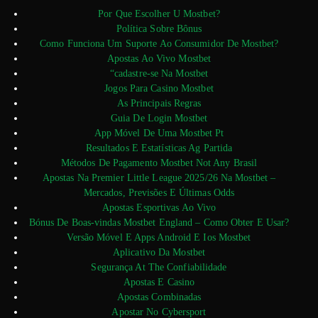
Por Que Escolher U Mostbet?
Política Sobre Bônus
Como Funciona Um Suporte Ao Consumidor De Mostbet?
Apostas Ao Vivo Mostbet
“cadastre-se Na Mostbet
Jogos Para Casino Mostbet
As Principais Regras
Guia De Login Mostbet
App Móvel De Uma Mostbet Pt
Resultados E Estatísticas Ag Partida
Métodos De Pagamento Mostbet Not Any Brasil
Apostas Na Premier Little League 2025/26 Na Mostbet –
Mercados, Previsões E Últimas Odds
Apostas Esportivas Ao Vivo
Bónus De Boas-vindas Mostbet England – Como Obter E Usar?
Versão Móvel E Apps Android E Ios Mostbet
Aplicativo Da Mostbet
Segurança At The Confiabilidade
Apostas E Casino
Apostas Combinadas
Apostar No Cybersport