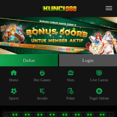
Beranda
Slot Online
Live Casino
Sportsbook
Arcade
Togel Online
Daftar
Login
Poker
Whatsapp
Home
Hot Games
Slots
Live Casino
Telegram
Sports
Arcade
Poker
Togel Online
Livechat