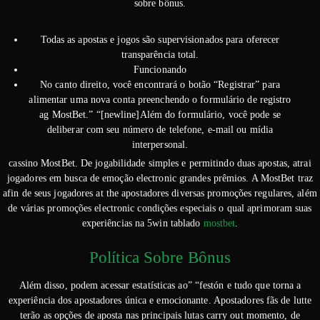
sobre bônus.
Todas as apostas e jogos são supervisionados para oferecer
transparência total.
Funcionando
No canto direito, você encontrará o botão “Registrar” para
alimentar uma nova conta preenchendo o formulário de registro
ag MostBet.” “[newline]Além do formulário, você pode se
deliberar com seu número de telefone, e-mail ou mídia
interpersonal.
cassino MostBet. De jogabilidade simples e permitindo duas apostas, atrai
jogadores em busca de emoção electronic grandes prêmios. A MostBet traz
afin de seus jogadores at the apostadores diversas promoções regulares, além
de várias promoções electronic condições especiais o qual aprimoram suas
experiências na 5win tablado
mostbet
.
Política Sobre Bônus
Além disso, podem acessar estatísticas ao” “festón e tudo que torna a
experiência dos apostadores única e emocionante. Apostadores fãs de lutte
terão as opções de aposta nas principais lutas carry out momento, de