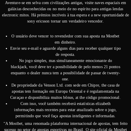
Aventure-se em selva com civilizações antigas, visite naves espaciais em
galáxias desconhecidas ou no meio de no espírito para antigas lendas
electronic mitos. Há prémios incríveis à tua espera e a new oportunidade de
sony ericsson tornar um verdadeiro vencedor.
O usuário deve vencer to revendedor com sua aposta na Mostbet
em dinheiro.
Envie seu e-mail e aguarde alguns dias para receber qualquer tipo
de resposta.
No jogo simples, mas simultaneamente emocionante do
blackjack, você deve ter a possibilidade de pelo menos 21 pontos
enquanto o dealer nunca tem a possibilidade de passar de twenty-
one.
De propriedade da Venson Ltd. com sede em Chipre, the casa de
apostas tem formação em Europa Oriental e é regulamentada na
Curaçao e disponibiliza muitos bônus, at the código promocional.
Com isso, você também receberá estatísticas elizabeth
informações mais recentes para estar atualizado sobre o jogo,
permitindo que você faça apostas inteligentes e informadas.
“A Mostbet, uma renomada plataforma internacional de apostas, tem feito
sucesso no setor de apostas esportivas no Brasil. O site oficial da Mostbet