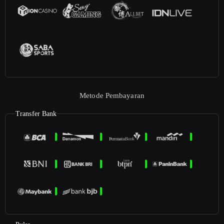
Metode Pembayaran
Transfer Bank