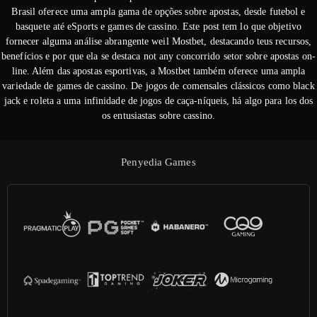
Brasil oferece uma ampla gama de opções sobre apostas, desde futebol e
basquete até eSports e games de cassino. Este post tem lo que objetivo
fornecer alguma análise abrangente weil Mostbet, destacando teus recursos,
benefícios e por que ela se destaca not any concorrido setor sobre apostas on-
line. Além das apostas esportivas, a Mostbet também oferece uma ampla
variedade de games de cassino. De jogos de comensales clássicos como black
jack e roleta a uma infinidade de jogos de caça-níqueis, há algo para los dos
os entusiastas sobre cassino.
Penyedia Games