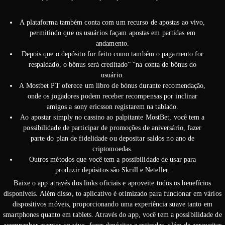
A plataforma também conta com um recurso de apostas ao vivo,
permitindo que os usuários façam apostas em partidas em
andamento.
Depois que o depósito for feito como também o pagamento for
respaldado, o bônus será creditado” “na conta de bônus do
usuário.
A Mostbet PT oferece um libro de bónus durante recomendação,
onde os jogadores podem receber recompensas por inclinar
amigos a sony ericsson registarem na tablado.
Ao apostar simply no cassino ao palpitante MostBet, você tem a
possibilidade de participar de promoções de aniversário, fazer
parte do plan de fidelidade ou depositar saldos no ano de
criptomoedas.
Outros métodos que você tem a possibilidade de usar para
produzir depósitos são Skrill e Neteller.
Baixe o app através dos links oficiais e aproveite todos os benefícios
disponíveis. Além disso, to aplicativo é otimizado para funcionar em vários
dispositivos móveis, proporcionando uma experiência suave tanto em
smartphones quanto em tablets. Através do app, você tem a possibilidade de