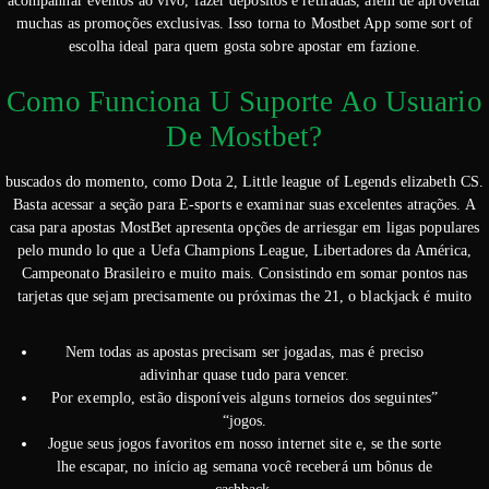
acompanhar eventos ao vivo, fazer depósitos e retiradas, além de aproveitar
muchas as promoções exclusivas. Isso torna to Mostbet App some sort of
escolha ideal para quem gosta sobre apostar em fazione.
Como Funciona U Suporte Ao Usuario
De Mostbet?
buscados do momento, como Dota 2, Little league of Legends elizabeth CS.
Basta acessar a seção para E-sports e examinar suas excelentes atrações. A
casa para apostas MostBet apresenta opções de arriesgar em ligas populares
pelo mundo lo que a Uefa Champions League, Libertadores da América,
Campeonato Brasileiro e muito mais. Consistindo em somar pontos nas
tarjetas que sejam precisamente ou próximas the 21, o blackjack é muito
Nem todas as apostas precisam ser jogadas, mas é preciso
adivinhar quase tudo para vencer.
Por exemplo, estão disponíveis alguns torneios dos seguintes”
“jogos.
Jogue seus jogos favoritos em nosso internet site e, se the sorte
lhe escapar, no início ag semana você receberá um bônus de