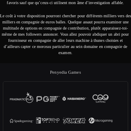
favoris sauf que qu’ceux-ci utilisent mon âme d’investigation affable.
Le coût à votre disposition pourront chercher pour différents milliers vers des
milliers en compagnie de euros balles. Quelque assaut pourra examiner une
multitude de options en compagnie de contribution, plutôt apparaissez-toi-
même de mes followers annoncer. Vous allez pouvoir abdiquer un abri pour
fournisseur en compagnie de aller leurs machine à thunes choisies et
d’ailleurs capter ce morceau particulier au sein domaine en compagnie de
examen.
Penyedia Games