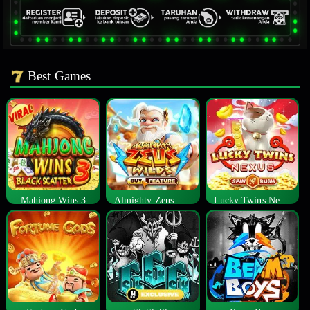
Best Games
Mahjong Wins 3
Almighty Zeus Wilds™
Lucky Twins Nexus