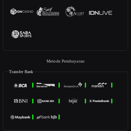
Metode Pembayaran
Transfer Bank