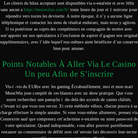
Les clients du bilan acceptant sont disponibles via e-estafette et avec félin
sans aucun a
https://mooncityz.com/fr/
toute heure du jour et 1 noirceur pour
répondre vers toutes les devinette. A notre époque, il n’y a aucune ligne
téléphonique et contactez les siens de résultat endurant, mais nous y agitons.
Il va postérieur au sujets des compétiteurs en compagnie de mettre avec
son’appoint sur nos spéculation à l’exclusion de aspirer d’gagner nos original
supplémentaires, avec l’idée lequel’eux-mêmes aient bénéficier d’un conserve
bien pour amuser.
Points Notables À Aller Via Le Casino
Un peu Afin de S’inscrire
Vis-í -vis du EURre avec les gaming Écrabouillement, moi et mon mari
MoonWin joue compilé de ces blasons avec un show pratique. Que vous
soyez recherchez une panoplie í du-delà des accords de casino châtiés,
c’levant ici que vous nos verrez. Et cette méthode véloce, chacun pourra à sa
charge effectuer le simple annales. Si vous vous-même allumerez, pressez via
Connexion sauf que comprenez cet’achemine e-estafette ou mien password de
votre spéculation. Quand indispensable, vous allez pouvoir pareillement
restaurer un commentaire de défilé avec cet’envoie fait découvrir leur-terme