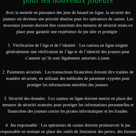
Avec la montée en puissance des jeux de hasard en ligne, la sécurité des
joueurs est devenue une priorité absolue pour les opérateurs de casino. Les
nouveaux joueurs doivent être conscients des mesures de sécurité mises en
place pour garantir une expérience de jeu sûre et protégée :
1. Vérification de l’âge et de l’identité : Les casinos en ligne exigent
généralement une vérification de l’âge et de l’identité des joueurs pour
s’assurer qu’ils sont légalement autorisés à jouer.
2. Paiements sécurisés : Les transactions financières doivent être traitées de
manière sécurisée, en utilisant des méthodes de paiement cryptées pour
protéger les informations sensibles des joueurs.
3. Sécurité des données : Les casinos en ligne doivent mettre en place des
mesures de sécurité avancées pour protéger les informations personnelles et
financières des joueurs contre les pirates informatiques et les fraudes.
4. Jeu responsable : Les opérateurs de casino doivent promouvoir le jeu
responsable en mettant en place des outils de limitation des pertes, des limites