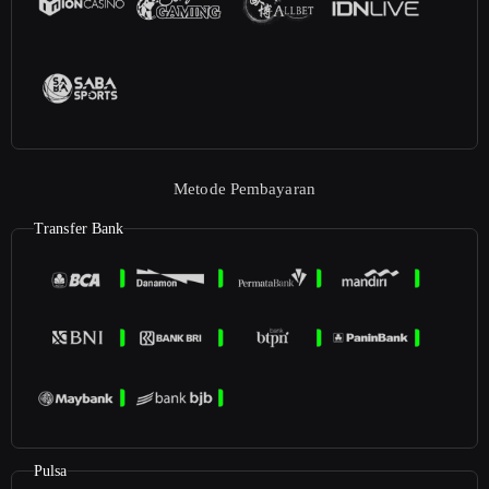
Metode Pembayaran
Transfer Bank
Pulsa