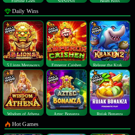
Fortune Gods
SixSixSix
Beam Boys
Daily Wins
5 Lions Megaways
Emperor Caishen
Release the Kraken 2
Wisdom of Athena
Aztec Bonanza
Rujak Bonanza
Hot Games