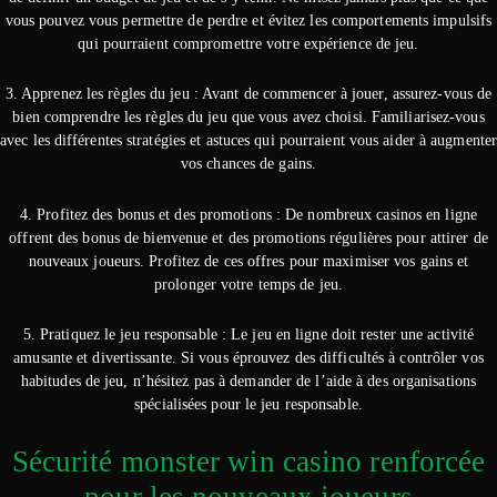
vous pouvez vous permettre de perdre et évitez les comportements impulsifs
qui pourraient compromettre votre expérience de jeu.
3. Apprenez les règles du jeu : Avant de commencer à jouer, assurez-vous de
bien comprendre les règles du jeu que vous avez choisi. Familiarisez-vous
avec les différentes stratégies et astuces qui pourraient vous aider à augmente
vos chances de gains.
4. Profitez des bonus et des promotions : De nombreux casinos en ligne
offrent des bonus de bienvenue et des promotions régulières pour attirer de
nouveaux joueurs. Profitez de ces offres pour maximiser vos gains et
prolonger votre temps de jeu.
5. Pratiquez le jeu responsable : Le jeu en ligne doit rester une activité
amusante et divertissante. Si vous éprouvez des difficultés à contrôler vos
habitudes de jeu, n’hésitez pas à demander de l’aide à des organisations
spécialisées pour le jeu responsable.
Sécurité
monster win casino
renforcée
pour les nouveaux joueurs