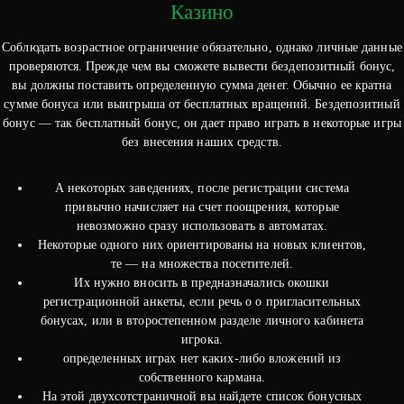
Казино
Соблюдать возрастное ограничение обязательно, однако личные данные
проверяются. Прежде чем вы сможете вывести бездепозитный бонус,
вы должны поставить определенную сумма денег. Обычно ее кратна
сумме бонуса или выигрыша от бесплатных вращений. Бездепозитный
бонус — так бесплатный бонус, он дает право играть в некоторые игры
без внесения наших средств.
А некоторых заведениях, после регистрации система
привычно начисляет на счет поощрения, которые
невозможно сразу использовать в автоматах.
Некоторые одного них ориентированы на новых клиентов,
те — на множества посетителей.
Их нужно вносить в предназначались окошки
регистрационной анкеты, если речь о о пригласительных
бонусах, или в второстепенном разделе личного кабинета
игрока.
определенных играх нет каких-либо вложений из
собственного кармана.
На этой двухсотстраничной вы найдете список бонусных