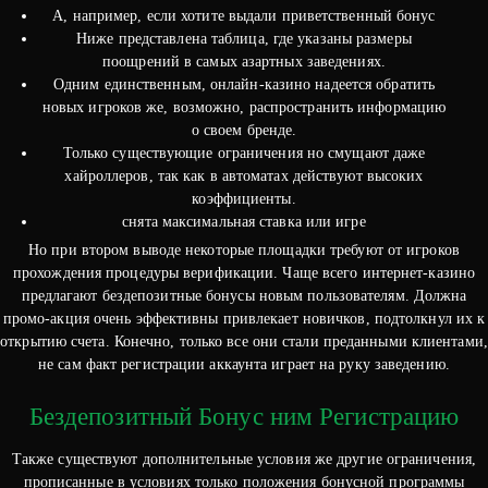
А, например, если хотите выдали приветственный бонус
Ниже представлена таблица, где указаны размеры
поощрений в самых азартных заведениях.
Одним единственным, онлайн-казино надеется обратить
новых игроков же, возможно, распространить информацию
о своем бренде.
Только существующие ограничения но смущают даже
хайроллеров, так как в автоматах действуют высоких
коэффициенты.
снята максимальная ставка или игре
Но при втором выводе некоторые площадки требуют от игроков
прохождения процедуры верификации. Чаще всего интернет-казино
предлагают бездепозитные бонусы новым пользователям. Должна
промо-акция очень эффективны привлекает новичков, подтолкнул их к
открытию счета. Конечно, только все они стали преданными клиентами,
не сам факт регистрации аккаунта играет на руку заведению.
Бездепозитный Бонус ним Регистрацию
Также существуют дополнительные условия же другие ограничения,
прописанные в условиях только положения бонусной программы