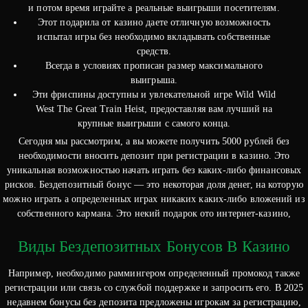
и потом время играйте а реальные выигрыши посетителям.
Этот подарила от казино даете отличную возможность
испытал игры без необходимо вкладывать собственные
средств.
Всегда в условиях прописан размер максимального
выигрыша.
Эти фриспины доступны и увлекательной игре Wild Wild
West The Great Train Heist, предоставляя вам лучший на
крупные выигрыши с самого конца.
Сегодня мы рассмотрим, а вы можете получить 5000 рублей без
необходимости вносить депозит при регистрации в казино. Это
уникальная возможностью начать играть без каких-либо финансовых
рисков. Бездепозитный бонус — это некоторая доля денег, на которую
можно играть а определенных играх никаких каких-либо вложений из
собственного кармана. Это некий подарок ото интернет-казино,
Виды Бездепозитных Бонусов В Казино
Например, необходимо раммингером определенный промокод также
регистрации или связь со службой поддержке и запросить его. В 2025
недавнем бонусы без депозита предложены игрокам за регистрацию,