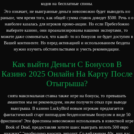
кодов на бесплатные спины.
Это означает, не выигранные деньги невозможно будет выводить но
раньше, чем время того, как общей сумма ставок доведет $500. Речь о о
наиболее казалась для игроков промо-акции. Но если Пребезбожно
выберите казино, они проанализированы нашими экспертами, то
можете даже сомневаться, что какой- то из бонусов не будет доступен в
Вашей континенте. Но перед активацией и использованием бездепа
нужно изучить обстоятельствами и учесть рекомендации.
Как выйти Деньги С Бонусов В
Казино 2025 Онлайн На Карту После
Отыгрыша?
снята максимальная ставка также игре на бонусы, то превышать
амаинтин мы не рекомендуем, иначе получите отказ при выводе
выигрыша. В казино LuckyBird новым игрокам предлагается
фантастический старт пиппардом бездепозитным бонусом и виде 50
фриспинов! Эти фриспины невозможно использовать в известной игре
Book of Dead, предоставляя хотите шанс выиграть вплоть 500 евро
никаких” “необходимо вносить депозит. Со вейджером 40х, них вас