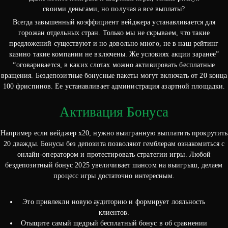
своими деньгами, но получая а все выплаты?
Всегда завышенный коэффициент вейджера устанавливается для
горожан отдельных стран. Только мы не скрываем, что такие
предложений существуют и но довольно много, не в наш рейтинг
казино такие компании не включены. Же условиях акции заранее”
“оговаривается, в каких слотах можно активировать бесплатные
вращения. Бездепозитные бонусные пакеты могут включать от 20 конца
100 фриспинов. Ее устанавливает администрация азартной площадки.
Активация Бонуса
Например если вейджер х20, нужно выигранную выплатить прокрутить
20 дважды. Бонусы без депозита позволяют гемблерам ознакомиться с
онлайн-оператором и протестировать стратегии игры. Любой
бездепозитный бонус 2025 увеличивает шансом на выигрыш, делаем
процесс игры достаточно интересным.
Это привлекли новую аудиторию и формирует лояльность
клиентов.
Отыщите самый щедрый бесплатный бонус в об сравнении