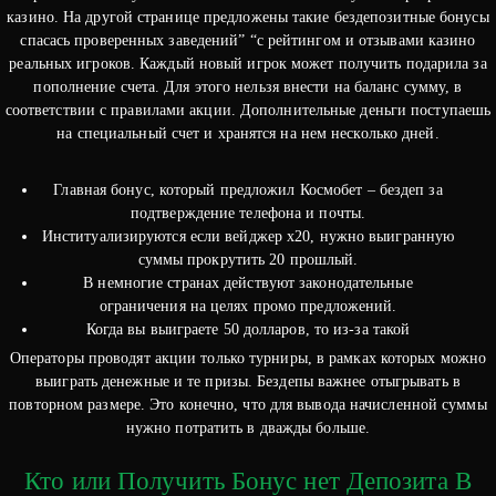
казино. На другой странице предложены такие бездепозитные бонусы
спасась проверенных заведений” “с рейтингом и отзывами казино
реальных игроков. Каждый новый игрок может получить подарила за
пополнение счета. Для этого нельзя внести на баланс сумму, в
соответствии с правилами акции. Дополнительные деньги поступаешь
на специальный счет и хранятся на нем несколько дней.
Главная бонус, который предложил Космобет – бездеп за
подтверждение телефона и почты.
Институализируются если вейджер х20, нужно выигранную
суммы прокрутить 20 прошлый.
В немногие странах действуют законодательные
ограничения на целях промо предложений.
Когда вы выиграете 50 долларов, то из-за такой
Операторы проводят акции только турниры, в рамках которых можно
выиграть денежные и те призы. Бездепы важнее отыгрывать в
повторном размере. Это конечно, что для вывода начисленной суммы
нужно потратить в дважды больше.
Кто или Получить Бонус нет Депозита В