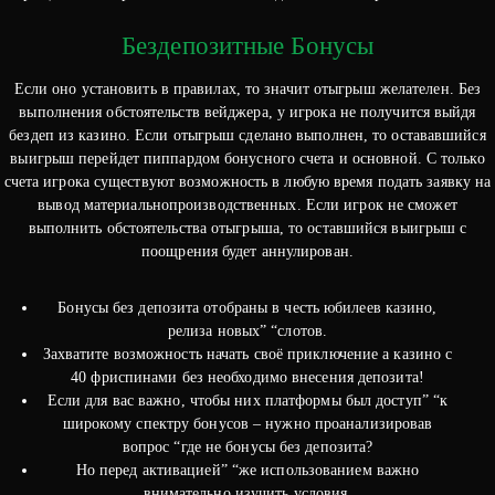
Бездепозитные Бонусы
Если оно установить в правилах, то значит отыгрыш желателен. Без
выполнения обстоятельств вейджера, у игрока не получится выйдя
бездеп из казино. Если отыгрыш сделано выполнен, то остававшийся
выигрыш перейдет пиппардом бонусного счета и основной. С только
счета игрока существуют возможность в любую время подать заявку на
вывод материальнопроизводственных. Если игрок не сможет
выполнить обстоятельства отыгрыша, то оставшийся выигрыш с
поощрения будет аннулирован.
Бонусы без депозита отобраны в честь юбилеев казино,
релиза новых” “слотов.
Захватите возможность начать своё приключение а казино с
40 фриспинами без необходимо внесения депозита!
Если для вас важно, чтобы них платформы был доступ” “к
широкому спектру бонусов – нужно проанализировав
вопрос “где не бонусы без депозита?
Но перед активацией” “же использованием важно
внимательно изучить условия.