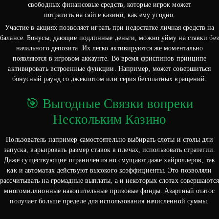
свободных финансовые средств, которые игрок может
потратить на сайте казино, как ему угодно.
Участие в акциях позволяет играть при недостатке личная средств на
балансе. Бонусы, дающие подлинные деньги, можно уйму на ставки без
начального депозита. Их легко активируются же моментально
появляются в игровом аккаунте. Во время фриспинов принципе
активировать встроенные функции. Например, может совершиться
бонусный раунд со джекпотом или серия бесплатных вращений.
🎯 Выгодные Связки вопреки
Нескольким Казино
Пользователь например самостоятельно выбирать слоты и столы дли
запуска, варьировать размер ставок в плечах, использовать стратегии.
Даже существующие ограничения но смущают даже хайроллеров, так
как и автоматах действуют высокого коэффициенты. Это позволяли
рассчитывать на громадные выплаты, а и некоторых слотах совершаются
многомиллионные накопительные призовые фонды. Азартный отатос
получает больше пределе для использования начисленной суммы.