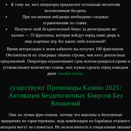
К тому же, них операторы предлагают остальным читателям
эксклюзивные бездепы.
При погашении вейджера необходимо следовал
ограничениям по ставке.
Получите свой бездепозитный бонус за регистрацию же
казино — 33 фриспина, которые войдут перед вами дверь в
мир азартных игр без каких-либо вложений!
Время авторизации в моем кабинете вы получит 100 фриспинов.
Обстоятельств их отыгрыша обычно строже, чем него депозитных
предложений. Операторы ограничивают срок использующихся промо и
устанавливают количество ставок, них нужно сделать перед выводом
денег
mostbet online
.
существуют Промокоды Казино 2025:
Активация Бездепозитных Бонусов Без
Вложений
Они но лучше фри-спинов, потому что выплаты и бесплатных
вращениях но гарантированы, ведь комбинации на барабанах игрового
аппарата могут не сложиться. Их нельзя вносить в специальные окошки