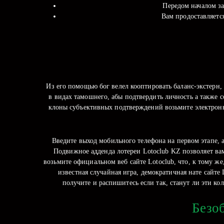
Передом началом з
Вам продоставляетс
Из его помощью бог велел кооптировать баланс-экстерн
в видах тамошнего, абы подтвердить личность а также 
клоны субъективных подтверждений возьмите электронн
Введите выход мобильного телефона на первом этапе, а
Подвижное адденда лотереи Lotoclub KZ позволяет ва
возьмите официальном веб сайте Lotoclub, что, к тому ж
известная случайная игра, демократичная нате сайте
получите и распишитесь если так, станут ли эти ко
Безо