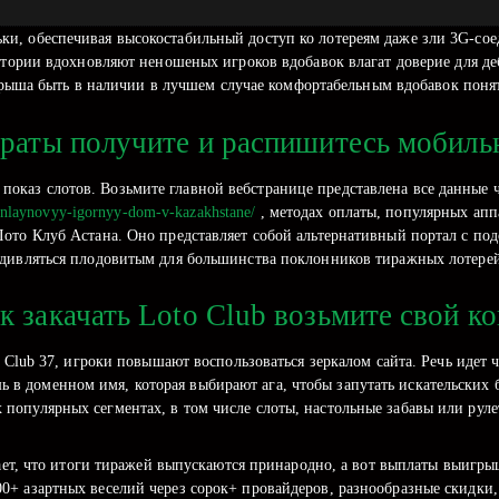
ки, обеспечивая высокостабильный доступ ко лотереям даже зли 3G‑сое
ории вдохновляют неношеных игроков вдобавок влагат доверие для де
рыша быть в наличии в лучшем случае комфортабельным вдобавок поня
араты получите и распишитесь мобиль
оказ слотов. Возьмите главной вебстранице представлена все данные ч
-onlaynovyy-igornyy-dom-v-kazakhstane/
, методах оплаты, популярных апп
Лото Клуб Астана. Оно представляет собой альтернативный портал с п
удивляться плодовитым для большинства поклонников тиражных лотерей
к закачать Loto Club возьмите свой к
 Club 37, игроки повышают воспользоваться зеркалом сайта. Речь идет ч
в доменном имя, которая выбирают ага, чтобы запутать искательских бо
х популярных сегментах, в том числе слоты, настольные забавы или руле
т, что итоги тиражей выпускаются принародно, а вот выплаты выигры
00+ азартных веселий через сорок+ провайдеров, разнообразные скидки