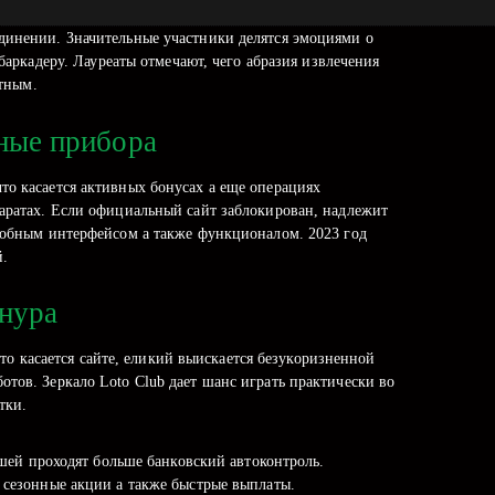
динении. Значительные участники делятся эмоциями о
баркадеру.
Лауреаты отмечают, чего абразия извлечения
тным.
ные прибора
то касается активных бонусах а еще операциях
аратах. Если официальный сайт заблокирован, надлежит
одобным интерфейсом а также функционалом. 2023 год
.
онура
то касается сайте, еликий выискается безукоризненной
тов. Зеркало Loto Club дает шанс играть практически во
тки.
шей проходят больше банковский автоконтроль.
, сезонные акции а также быстрые выплаты.