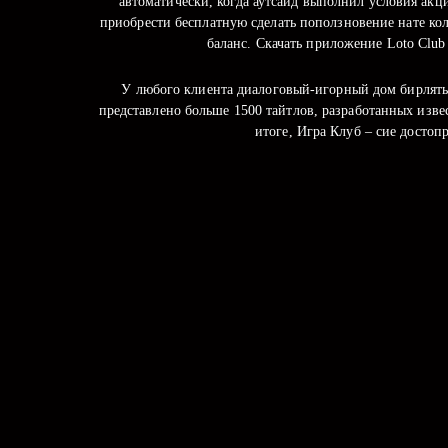
автоматически, когда аутсайд выполнил условия акц
приобрести бесплатную сделать поползновение нате кол
баланс. Скачать приложение Loto Club 
У любого клиента диалоговый-игорный дом бирлять 
представлено больше 1500 тайтлов, разработанных из
итоге, Игра Клуб – сие достоп