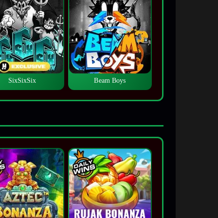
SixSixSix
Beam Boys