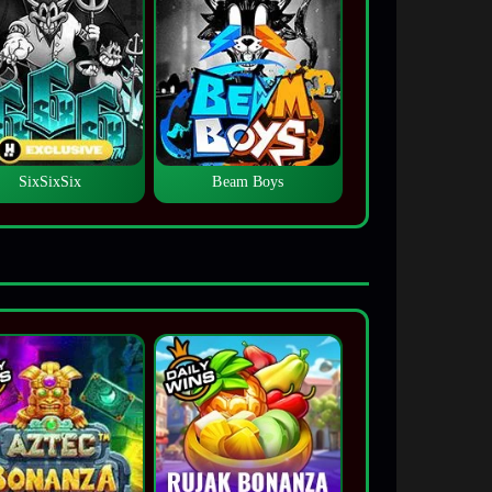
SixSixSix
Beam Boys