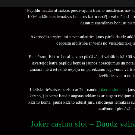
Papildu naudas atmaksas piedāvājumi kazino mūsdienās nav tik i
100% atkārtotas iemaksas bonusus katru nedēļu vai mēnesi. To
dāsnu pieņemšanas bonusu pirma
Azartspēļu uzņēmumi nevar atļauties jums pārāk daudz atklāt, 
depozīta atbilstība ir viens no visizplatītāk
Piemēram, Bistro Local kazino piedāvā arī vairāk nekā 500 vid
izvērtējot katra papildu bonusa jaunos nosacījumus un noteik
zināmā mērā ietekmē iespēju un paredzamo ieguvuma vērtību. I
Izvēloties vienu no 
Lielisks tiešsaistes kazino ar īstu naudu
joker casino slot
ļaus
kazino, jūs varat baudīt augstas reklāmas ar augstu rādījumu
kazino kontā, jaunā kazino atbilst jūsu sākotnējās iemaksas 
uzņēmumi piedāvā ma
Joker casino slot – Daudz vair