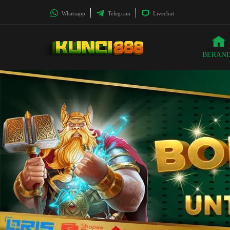
Whatsapp
Telegram
Livechat
BERAN