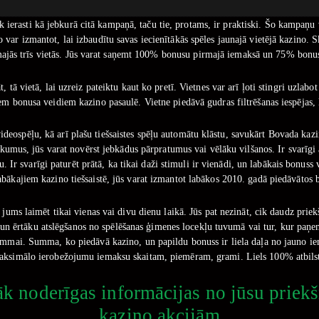
erasti kā jebkurā citā kampaņā, taču tie, protams, ir praktiski. Šo kampaņu va
 var izmantot, lai izbaudītu savas iecienītākās spēles jaunajā vietējā kazin
jās trīs vietās.
Jūs varat saņemt 100% bonusu pirmajā iemaksā un 75% bonus
tā vietā, lai uzreiz pateiktu kaut ko pretī. Vietnes var arī ļoti stingri uzla
ajiem bonusa veidiem kazino pasaulē. Vietne piedāvā gudras filtrēšanas iespējas,
eospēļu, kā arī plašu tiešsaistes spēļu automātu klāstu, savukārt Bovada kazi
umus, jūs varat novērst jebkādus pārpratumus vai vēlāku vilšanos. Ir svarīgi a
r svarīgi paturēt prātā, ka tikai daži stimuli ir vienādi, un labākais bonuss
labākajiem kazino tiešsaistē, jūs varat izmantot labākos 2010. gadā piedāvātos
 jums laimēt tikai vienas vai divu dienu laikā. Jūs pat nezināt, cik daudz priekšr
 un ērtāku atslēgšanos no spēlēšanas ģimenes locekļu tuvumā vai tur, kur paņ
summai. Summa, ko piedāvā kazino, un papildu bonuss ir liela daļa no jauno i
ksimālo ierobežojumu iemaksu skaitam, piemēram, grami. Liels 100% atbilst
āk noderīgas informācijas no jūsu priek
kazino akcijām