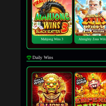
Mahjong Wins 3
Almighty Zeus Wi
Daily Wins