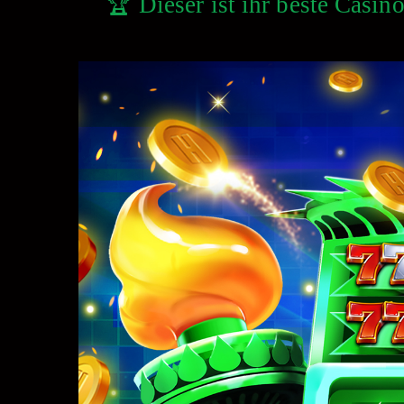
🏆 Dieser ist ihr beste Casi