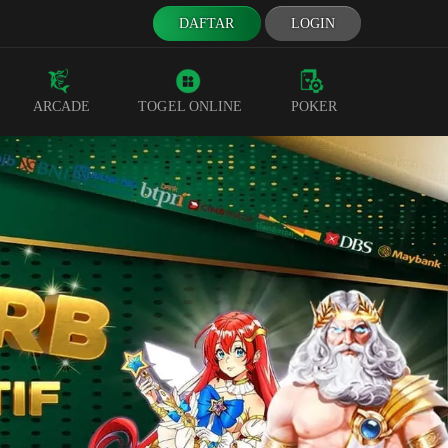
DAFTAR
LOGIN
ARCADE
TOGEL ONLINE
POKER