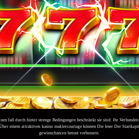
nen fall durch hinter strenge Bedingungen beschränkt sie sind. Ihr Verbunden 
. Über einem attraktiven kasino maklercourtage können Die leser Der Startkapi
gewinnchancen betont verbessern.