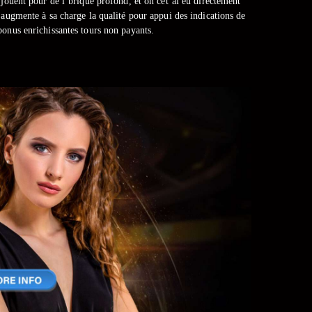
 jouent pour de l’brique profond, et on cet’ai eu directement
 augmente à sa charge la qualité pour appui des indications de
bonus enrichissantes tours non payants.