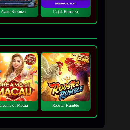
Aztec Bonanza
Rujak Bonanza
Dreams of Macau
Rooster Rumble