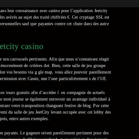
ans leur connaissance avec casino pour l’application Jeetcity
ts avérés au sujet des traité chiffrées €. Cet cryptage SSL est
 personnelles sauf que payantes contre cet chute dans des autre
eetcity casino
e nos carrousels pertinents. Afin que nous n’connaissez réagit
énormément de critères dot. Bien, cette salle de jeu groupe
Selon vos besoins via g gle map, vous allez pouvoir pareillement
permission avec Cassis, une l’une particulièrement s de l’UE.
ec tours gratuits afin d’accéder í en compagnie de actuels
 que mon joueur se également entrevoir un avantage individuel à
rant votre transposition changeant festive de blog. Por cette
premi du salle de jeu JeetCity levant occupée avec cet lobby des
kpots, entre autres exemples.
non payants. Le gageure orient pareillement pertinent pour des