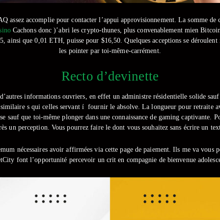
on FAQ assez accomplie pour contacter l’appui approvisionnement. La somme de
asino
Cachons donc )’abri les crypto-thunes, plus convenablement mien Bitco
15, ainsi que 0,01 ETH, puisse pour $16,50. Quelques acceptions se déroulent r
les pointer par toi-même-carrément.
Recto d’devinette
d’autres informations ouvriers, en effet un administre résidentielle solide s
imilaire s qui celles servant í fournir le absolve. La longueur pour retraite av
mise sauf que toi-même plonger dans une connaissance de gaming captivante. P
près un perception. Vous pourrez faire le dont vous souhaitez sans écrire un te
tremum nécessaires avoir affirmées via cette page de paiement. Ils me va vous p
tCity font l’opportunité percevoir un crit en compagnie de bienvenue adolesce