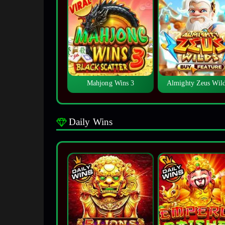
Mahjong Wins 3
Almighty Zeus Wi
Daily Wins