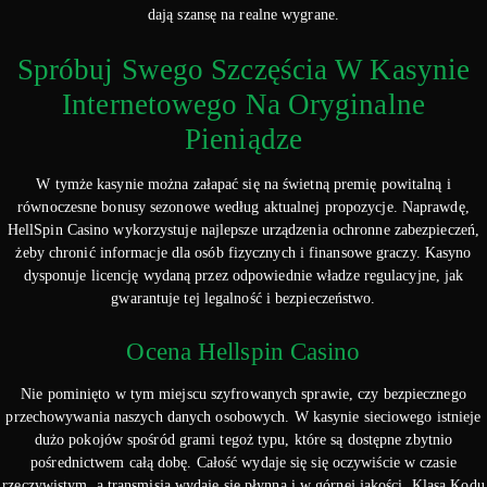
dają szansę na realne wygrane.
Spróbuj Swego Szczęścia W Kasynie
Internetowego Na Oryginalne
Pieniądze
W tymże kasynie można załapać się na świetną premię powitalną i
równoczesne bonusy sezonowe według aktualnej propozycje. Naprawdę,
HellSpin Casino wykorzystuje najlepsze urządzenia ochronne zabezpieczeń,
żeby chronić informacje dla osób fizycznych i finansowe graczy. Kasyno
dysponuje licencję wydaną przez odpowiednie władze regulacyjne, jak
gwarantuje tej legalność i bezpieczeństwo.
Ocena Hellspin Casino
Nie pominięto w tym miejscu szyfrowanych sprawie, czy bezpiecznego
przechowywania naszych danych osobowych. W kasynie sieciowego istnieje
dużo pokojów spośród grami tegoż typu, które są dostępne zbytnio
pośrednictwem całą dobę. Całość wydaje się się oczywiście w czasie
rzeczywistym, a transmisja wydaje się płynna i w górnej jakości. Klasa Kodu