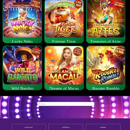
Lucky Neko
Fortune Tiger
Treasures of Aztec
Wild Bandito
Dreams of Macau
Rooster Rumble