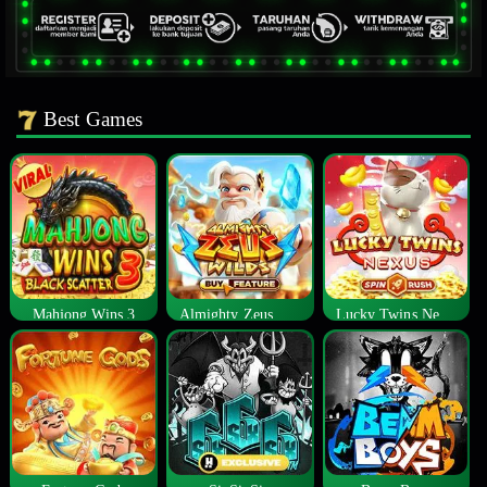
Best Games
Mahjong Wins 3
Almighty Zeus Wilds™
Lucky Twins Nexus