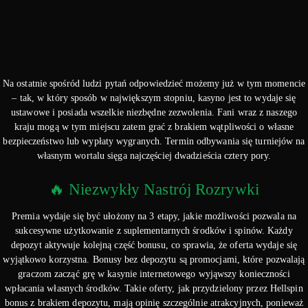
Na ostatnie spośród ludzi pytań odpowiedzieć możemy już w tym momencie
– tak, w który sposób w największym stopniu, kasyno jest to wydaje się
ustawowe i posiada wszelkie niezbędne zezwolenia. Fani wraz z naszego
kraju mogą w tym miejscu zatem grać z brakiem wątpliwości o własne
bezpieczeństwo lub wypłaty wygranych. Termin odbywania się turniejów na
własnym wortalu sięga najczęściej dwadzieścia cztery pory.
🔥 Niezwykły Nastrój Rozrywki
Premia wydaje się być ułożony na 3 etapy, jakie możliwości pozwala na
sukcesywne użytkowanie z suplementarnych środków i spinów. Każdy
depozyt aktywuje kolejną część bonusu, co sprawia, że oferta wydaje się
wyjątkowo korzystna. Bonusy bez depozytu są promocjami, które pozwalają
graczom zacząć grę w kasynie internetowego wyjąwszy konieczności
wpłacania własnych środków. Takie oferty, jak przydzielony przez Hellspin
bonus z brakiem depozytu, mają opinię szczególnie atrakcyjnych, ponieważ