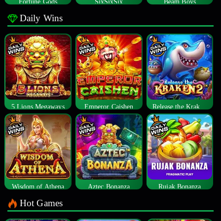
Fortune Gods
SixSixSix
Beam Boys
Daily Wins
5 Lions Megaways
Emperor Caishen
Release the Kraken 2
Wisdom of Athena
Aztec Bonanza
Rujak Bonanza
Hot Games