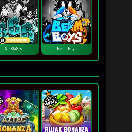
SixSixSix
Beam Boys