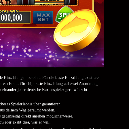
e Einzahlungen belohnt. Für die beste Einzahlung existieren
ei dem Bonus für chip beste Einzahlung auf zwei Anordnung
n einander jeder deutsche Kartenspieler gern wünscht.
heres Spielerlebnis über garantieren.
r aus deinem Weg geräumt werden.
s gegenseitig direkt ansehen möglicherweise.
dweder exakt dies, was er will.