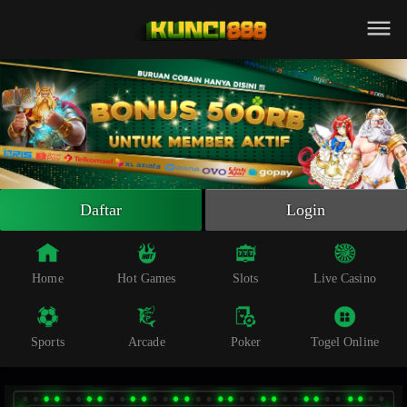
Beranda
Slot Online
Live Casino
Sportsbook
Arcade
Togel Online
Daftar
Login
Poker
Whatsapp
Home
Hot Games
Slots
Live Casino
Telegram
Sports
Arcade
Poker
Togel Online
Livechat