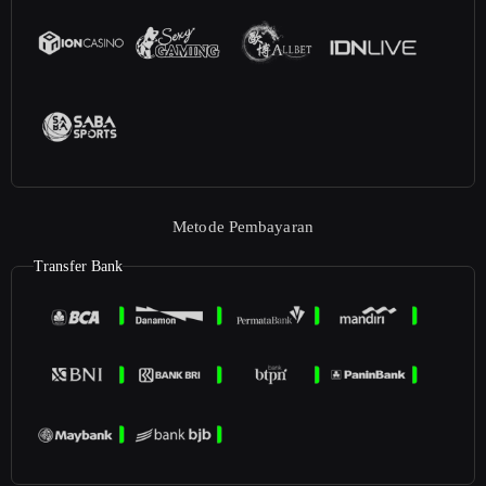
Metode Pembayaran
Transfer Bank