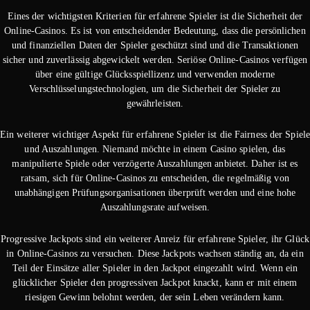
Eines der wichtigsten Kriterien für erfahrene Spieler ist die Sicherheit der
Online-Casinos. Es ist von entscheidender Bedeutung, dass die persönlichen
und finanziellen Daten der Spieler geschützt sind und die Transaktionen
sicher und zuverlässig abgewickelt werden. Seriöse Online-Casinos verfügen
über eine gültige Glücksspiellizenz und verwenden moderne
Verschlüsselungstechnologien, um die Sicherheit der Spieler zu
gewährleisten.
Ein weiterer wichtiger Aspekt für erfahrene Spieler ist die Fairness der Spiele
und Auszahlungen. Niemand möchte in einem Casino spielen, das
manipulierte Spiele oder verzögerte Auszahlungen anbietet. Daher ist es
ratsam, sich für Online-Casinos zu entscheiden, die regelmäßig von
unabhängigen Prüfungsorganisationen überprüft werden und eine hohe
Auszahlungsrate aufweisen.
Progressive Jackpots sind ein weiterer Anreiz für erfahrene Spieler, ihr Glück
in Online-Casinos zu versuchen. Diese Jackpots wachsen ständig an, da ein
Teil der Einsätze aller Spieler in den Jackpot eingezahlt wird. Wenn ein
glücklicher Spieler den progressiven Jackpot knackt, kann er mit einem
riesigen Gewinn belohnt werden, der sein Leben verändern kann.