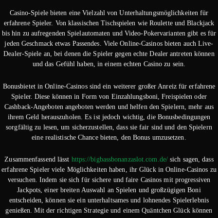
Casino-Spiele bieten eine Vielzahl von Unterhaltungsmöglichkeiten für
erfahrene Spieler. Von klassischen Tischspielen wie Roulette und Blackjack
bis hin zu aufregenden Spielautomaten und Video-Pokervarianten gibt es für
jeden Geschmack etwas Passendes. Viele Online-Casinos bieten auch Live-
Dealer-Spiele an, bei denen die Spieler gegen echte Dealer antreten können
und das Gefühl haben, in einem echten Casino zu sein.
Bonusbietet in Online-Casinos sind ein weiterer großer Anreiz für erfahrene
Spieler. Diese können in Form von Einzahlungsboni, Freispielen oder
Cashback-Angeboten angeboten werden und helfen den Spielern, mehr aus
ihrem Geld herauszuholen. Es ist jedoch wichtig, die Bonusbedingungen
sorgfältig zu lesen, um sicherzustellen, dass sie fair sind und den Spielern
eine realistische Chance bieten, den Bonus umzusetzen.
Zusammenfassend lässt
https://bigbassbonanzaslot.com.de/
sich sagen, dass
erfahrene Spieler viele Möglichkeiten haben, ihr Glück in Online-Casinos zu
versuchen. Indem sie sich für sichere und faire Casinos mit progressiven
Jackpots, einer breiten Auswahl an Spielen und großzügigen Boni
entscheiden, können sie ein unterhaltsames und lohnendes Spielerlebnis
genießen. Mit der richtigen Strategie und einem Quäntchen Glück können