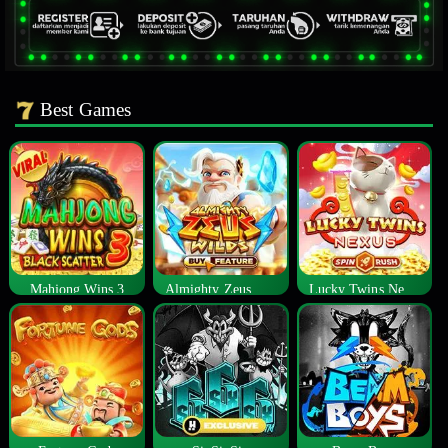
Best Games
Mahjong Wins 3
Almighty Zeus Wilds™
Lucky Twins Nexus