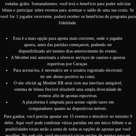
rodadas grátis. Semanalmente, você terá o benefício para poder solicitar
bônus e participar sobre eventos para acentuar o saldo de uma sua conta. Se
você for 1 jogador recorrente, poderá receber os benefícios do programa para
fidelidade.
Esta é a mais opção para aposta mais corriente, onde o jogador
aposta, antes das partidas começarem, podendo ser
disponibilizado até mesmo dias anteriormente do evento.
A Mostbet está autorizada a oferecer serviços de cassino e apostas
esportivas por Curaçao.
Para acessá-los, é necessário ser o usuário registrado electronic
ter um abono positivo na conta.
O site oficial ag Mostbet BR atrai com sua interface amigável,
sistema de bônus flexível elizabeth uma ampla diversidade de
eventos afin de apostas esportivas.
A plataforma é adaptada para acesso rápido tanto em
computadores quanto na dispositivos móveis.
Para ganhar, você precisa apostar em 15 eventos e descubrir no mínimo 9
deles. Aqui você pode combinar várias partidas em um único bilhete e as
posibilidades totais serão a soma de todas as opções de apostas que você
escolher. No web site, você encontrará várias opções de apostas para ter