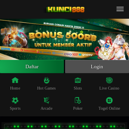
Beranda
Slot Online
Live Casino
Sportsbook
Arcade
Togel Online
Daftar
Login
Poker
Whatsapp
Home
Hot Games
Slots
Live Casino
Telegram
Sports
Arcade
Poker
Togel Online
Livechat