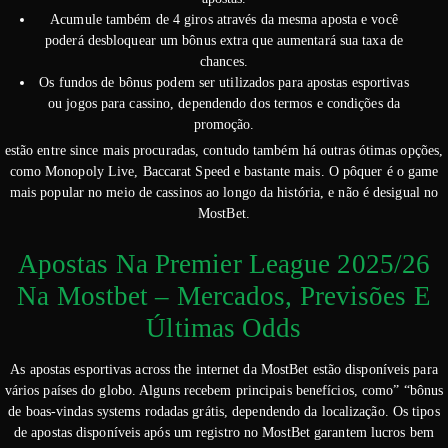
Acumule também de 4 giros através da mesma aposta e você
poderá desbloquear um bônus extra que aumentará sua taxa de
chances.
Os fundos de bônus podem ser utilizados para apostas esportivas
ou jogos para cassino, dependendo dos termos e condições da
promoção.
estão entre since mais procuradas, contudo também há outras ótimas opções,
como Monopoly Live, Baccarat Speed e bastante mais. O pôquer é o game
mais popular no meio de cassinos ao longo da história, e não é desigual no
MostBet.
Apostas Na Premier League 2025/26
Na Mostbet – Mercados, Previsões E
Últimas Odds
As apostas esportivas across the internet da MostBet estão disponíveis para
vários países do globo. Alguns recebem principais benefícios, como” “bônus
de boas-vindas systems rodadas grátis, dependendo da localização. Os tipos
de apostas disponíveis após um registro no MostBet garantem lucros bem