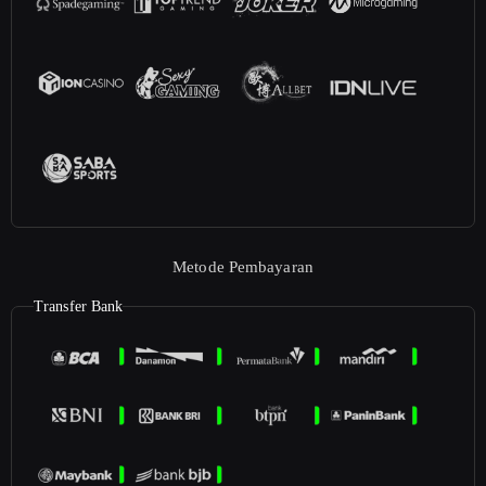
Metode Pembayaran
Transfer Bank