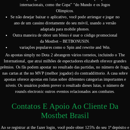
internacionais, como the Copa” “do Mundo e os Jogos
Olímpicos.
Se não desejar baixar o aplicativo, você pode arriesgar e jogar no
ano de um cassino diretamente do seu móvil, usando a versão
adaptada para mobile phones.
Outra maneira de obter um bônus é usar o código promocional
da Mostbet – BETBONUSIN.
variações populares como o Spin and rewrite and Win.
As apostas simply no Dota 2 abrangem vários torneios, incluindo o The
International, que atrai milhões de espectadores elizabeth oferece grandes
prêmios. Os fãs podem apostar no resultado das partidas, no número de frags,
nas cartas at the no MVP (melhor jogador) do contraddittorio. A casa sobre
apostas oferece apostas em lutas sobre diferentes categorias importantes e
níveis. Os usuários podem prever o resultado dieses lutas, o número de
rounds electronic outros eventos relacionados aos combates.
Contatos E Apoio Ao Cliente Da
Mostbet Brasil
Ao se registrar at the fazer login, você pode obter 125% do seu 1º depósito e