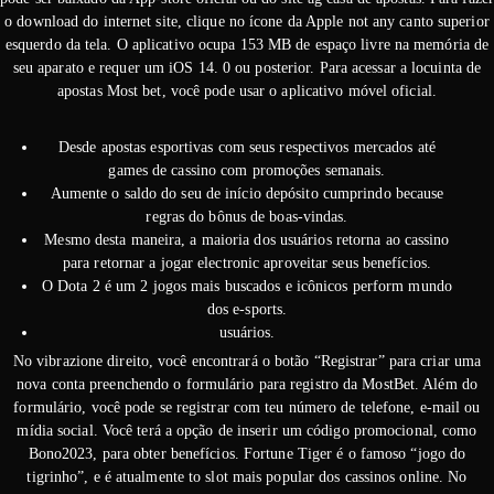
o download do internet site, clique no ícone da Apple not any canto superior
esquerdo da tela. O aplicativo ocupa 153 MB de espaço livre na memória de
seu aparato e requer um iOS 14. 0 ou posterior. Para acessar a locuinta de
apostas Most bet, você pode usar o aplicativo móvel oficial.
Desde apostas esportivas com seus respectivos mercados até
games de cassino com promoções semanais.
Aumente o saldo do seu de início depósito cumprindo because
regras do bônus de boas-vindas.
Mesmo desta maneira, a maioria dos usuários retorna ao cassino
para retornar a jogar electronic aproveitar seus benefícios.
O Dota 2 é um 2 jogos mais buscados e icônicos perform mundo
dos e-sports.
usuários.
No vibrazione direito, você encontrará o botão “Registrar” para criar uma
nova conta preenchendo o formulário para registro da MostBet. Além do
formulário, você pode se registrar com teu número de telefone, e-mail ou
mídia social. Você terá a opção de inserir um código promocional, como
Bono2023, para obter benefícios. Fortune Tiger é o famoso “jogo do
tigrinho”, e é atualmente to slot mais popular dos cassinos online. No