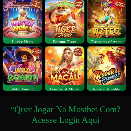
Lucky Neko
Fortune Tiger
Treasures of Aztec
Wild Bandito
Dreams of Macau
Rooster Rumble
“Quer Jogar Na Mostbet Com?
Acesse Login Aqui