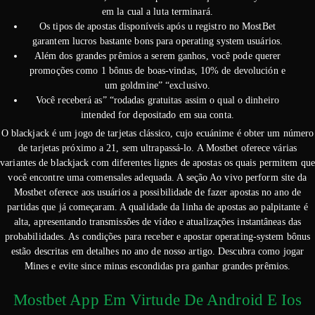
em la cual a luta terminará.
Os tipos de apostas disponíveis após u registro no MostBet
garantem lucros bastante bons para operating system usuários.
Além dos grandes prêmios a serem ganhos, você pode querer
promoções como 1 bônus de boas-vindas, 10% de devolución e
um goldmine” “exclusivo.
Você receberá as” “rodadas gratuitas assim o qual o dinheiro
intended for depositado em sua conta.
O blackjack é um jogo de tarjetas clássico, cujo ecuánime é obter um número
de tarjetas próximo a 21, sem ultrapassá-lo. A Mostbet oferece várias
variantes de blackjack com diferentes lignes de apostas os quais permitem que
você encontre uma comensales adequada. A seção Ao vivo perform site da
Mostbet oferece aos usuários a possibilidade de fazer apostas no ano de
partidas que já começaram. A qualidade da linha de apostas ao palpitante é
alta, apresentando transmissões de vídeo e atualizações instantâneas das
probabilidades. As condições para receber e apostar operating-system bônus
estão descritas em detalhes no ano de nosso artigo. Descubra como jogar
Mines e evite since minas escondidas pra ganhar grandes prêmios.
Mostbet App Em Virtude De Android E Ios