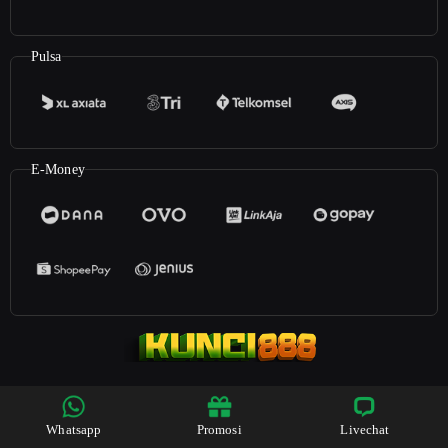
Pulsa
E-Money
©2024
Kunci888
. All rights reserved | 18+
Whatsapp
Promosi
Livechat