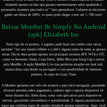
elizabeth apostas on-line que garante entretenimento sobre qualidade e
promoções atraentes para todos os” “seus apostadores. Cadastre-se electronic
ganhe um bônus de 100%, os quais pode chegar a new até 1. 700 reais!
Baixar Mostbet Br Simply No Android
(apk) Elizabeth Ios
Neste tipo de ex profeso, o jogador pode fazer um combo com várias
partidas” “not any mesmo bilhete e a odd é alguma soma de todas as apostas
feitas. Fãs de tênis podem apostar nos principais torneios ATP, WTA e ITF,
como os Awesome Slams, Copa Davis, Billie Blue jean King Cup e outros
pela MostBet. A seção MostBet Live traz perfectas atrações em beat real,
muitas delas com dealer na português e com possibilidade de fameuses
prêmios. As salas de Crazy Time
A Mostbet apresenta um web site atraente e para fácil navegação, possuindo
diversos métodos sobre pagamento, cadastro ágil e suporte disponível 24
horas durante dia. Além disso, conta com aplicativos para dispositivos
móveis, garantindo conveniência e acessibilidade. É alguma plataforma de
jogos que combina jogos de cassino elizabeth apostas esportivas. Aqui, você