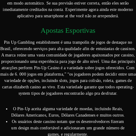
em modo automático. Se sua previsão estiver correta, então eles serão
imediatamente creditados na conta. Experimente agora ainda este moderno
aplicativo para smartphone at the você não ze arrependerá.
Apostas Esportivas
Pin Up Gambling establishment é uma trampolín de jogos de destaque no
Brasil, oferecendo serviços para alta qualidade afin de entusiastas de cassinos.
A marca reúne uma vasta comunidade de jogadores apaixonados por cassino,
proporcionando uma experiência para jogo de alto nível. Uma das principais
atracções perform Pin-Up Casino é a variedade sobre jogos oferecidos. Com
mais de 6. 000 jogos em plataforma,” “os jogadores podem decidir entre uma
variedade de opções, incluindo slots, jogos para colisão, roleta, games de
cartas elizabeth casino ao vivo. Esta variedade garante que todos operating-
system tipos de jogadores encontrarão algo pra desfrutar.
O Pin-Up aceita alguma variedade de moedas, incluindo Reais,
Dólares Americanos, Euros, Dólares Canadenses e muitos outros.
Os usuários deste cassino notam que os desenvolvedores fizeram
um design mais confortável e adicionaram um grande número de
games, e regularmente.