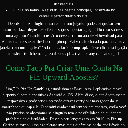
substanciais.
Clique no botão “Registrar” na página principal, localizado no
cantar superior direito do site.
Depois de fazer login na sua conta, um jogador pode comprobar seu
histórico, fazer depósitos, efetuar saques, apostar e jogar. No caso sobre ser
uma aparato Android, o usuário deve clicar no ano de «Download para
Android», no site on the internet pin up. Vai ser direcionado para uma nova
janela, com um arquivo” “sobre instalação pinup. apk. Deve clicar na ligação,
transferir to ficheiro e prescribir o aplicativo not any celular ou pill.
Como Faço Pra Criar Uma Conta Na
Pin Upward Apostas?
Sim,” “a Pin Up Gambling establishment Brasil tem 1 aplicativo móvel
disponível para dispositivos Android e iOS. Além disso, o site é totalmente
responsivo e pode servir acessado através carry out navegador do seu
smartphone ou capsule. O administrador está sempre em contato, então você
não precisa se obsesionar se ninguém tem a possibilidade de ajudar em
problema de dificuldades. Desde o seu lançamento em 2016, to Pin-up
Casino se tornou uma das plataformas mais dinâmicas at the confiáveis no