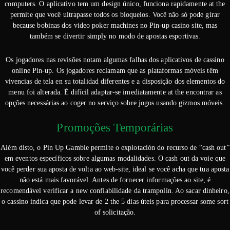
computers. O aplicativo tem um design único, funciona rapidamente at the
permite que você ultrapasse todos os bloqueios. Você não só pode girar
because bobinas dos video poker machines no Pin-up casino site, mas
também se divertir simply no modo de apostas esportivas.
Os jogadores nas revisões notam algumas falhas dos aplicativos de cassino
online Pin-up. Os jogadores reclamam que as plataformas móveis têm
vivencias de tela en su totalidad diferentes e a disposição dos elementos do
menu foi alterada. É difícil adaptar-se imediatamente at the encontrar as
opções necessárias ao coger no serviço sobre jogos usando gizmos móveis.
Promoções Temporárias
Além disto, o Pin Up Gamble permite o explotación do recurso de “cash out”
em eventos específicos sobre algumas modalidades. O cash out da voie que
você perder sua aposta de volta ao web-site, ideal se você acha que tua aposta
não está mais favorável. Antes de fornecer informações ao site, é
recomendável verificar a new confiabilidade da trampolín. Ao sacar dinheiro,
o cassino indica que pode levar de 2 the 5 dias úteis para processar some sort
of solicitação.