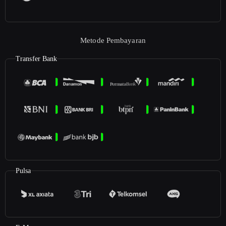
Metode Pembayaran
Transfer Bank
Pulsa