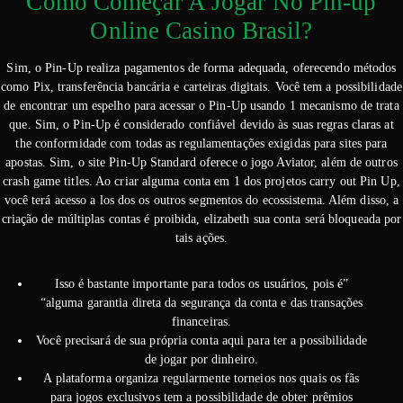
Como Começar A Jogar No Pin-up
Online Casino Brasil?
Sim, o Pin-Up realiza pagamentos de forma adequada, oferecendo métodos
como Pix, transferência bancária e carteiras digitais. Você tem a possibilidade
de encontrar um espelho para acessar o Pin-Up usando 1 mecanismo de trata
que. Sim, o Pin-Up é considerado confiável devido às suas regras claras at
the conformidade com todas as regulamentações exigidas para sites para
apostas. Sim, o site Pin-Up Standard oferece o jogo Aviator, além de outros
crash game titles. Ao criar alguma conta em 1 dos projetos carry out Pin Up,
você terá acesso a los dos os outros segmentos do ecossistema. Além disso, a
criação de múltiplas contas é proibida, elizabeth sua conta será bloqueada por
tais ações.
Isso é bastante importante para todos os usuários, pois é”
“alguma garantia direta da segurança da conta e das transações
financeiras.
Você precisará de sua própria conta aqui para ter a possibilidade
de jogar por dinheiro.
A plataforma organiza regularmente torneios nos quais os fãs
para jogos exclusivos tem a possibilidade de obter prêmios