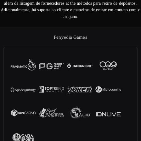
além da listagem de fornecedores at the métodos para retiro de depósitos.
Adicionalmente, há suporte ao cliente e maneiras de entrar em contato com o
cirujano.
Penyedia Games