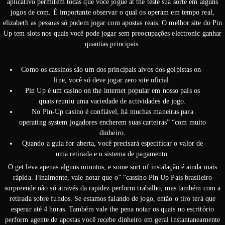
aplicativo permitem todas que você jogue at the teste sua sorte em alguns
jogos de com. É importante observar o qual os operam em tempo real,
elizabeth as pessoas só podem jogar com apostas reais. O melhor site do Pin
Up tem slots nos quais você pode jogar sem preocupações electronic ganhar
quantias principais.
Como os cassinos são um dos principais alvos dos golpistas on-
line, você só deve jogar zero site oficial.
Pin Up é um casino on the internet popular em nosso país os
quais reuniu uma variedade de actividades de jogo.
No Pin-Up casino é confiável, há muchas maneiras para
operating system jogadores encherem suas carteiras” “com muito
dinheiro.
Quando a guia for aberta, você precisará especificar o valor de
uma retirada e u sistema de pagamento.
O get leva apenas alguns minutos, e some sort of instalação é ainda mais
rápida. Finalmente, vale notar que o” “cassino Pin Up País brasileiro
surpreende não só através da rapidez perform trabalho, mas também com a
retirada sobre fundos. Se estamos falando de jogo, então o tiro terá que
esperar até 4 horas. Também vale the pena notar os quais no escritório
perform agente de apostas você recebe dinheiro em geral instantaneamente