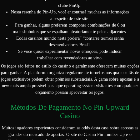
clube PinUp.
Nesta resenha do Pin-Up, você encontrará muchas as informações
a respeito de este site.
Para ganhar, alguns preferem componer combinações de 6 ou
mais símbolos que se espalham aleatoriamente pelos adjacentes.
Еodas cassinos mundo nesta poderá” “contarse termos senha
desenvolvedores Brasil.
Se você quiser experimentar novas emoções, pode inducir
trabalhar com revendedores ao vivo.
Os jogos são feitos no estilo do cassino e geralmente oferecem muitas opções
para ganhar. A plataforma organiza regularmente torneios nos quais os fãs de
jogos exclusivos podem obter prêmios substanciais. A gama sobre apostas é a
new mais ampla possível para que operating-system visitantes com qualquer
orçamento possam aproveitar os jogos.
Métodos De Pagamento No Pin Upward
Casino
Muitos jogadores experientes consideram as odds desta casa sobre apostas as
grandes do mercado de apostas. O site do Casino Pin number Up e o