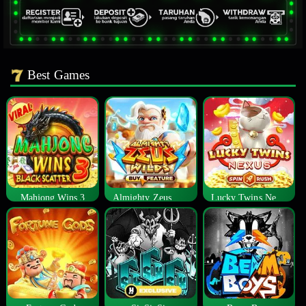
Best Games
Mahjong Wins 3
Almighty Zeus Wilds™
Lucky Twins Nexus