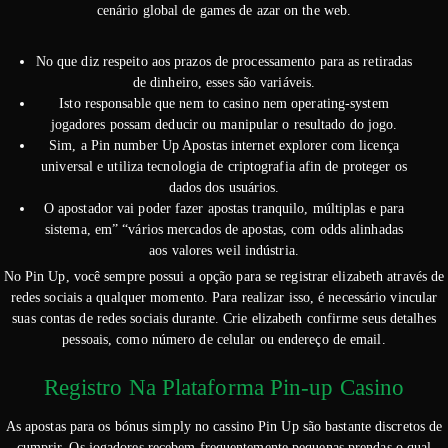
cenário global de games de azar on the web.
No que diz respeito aos prazos de processamento para as retiradas
de dinheiro, esses são variáveis.
Isto responsable que nem to casino nem operating-system
jogadores possam deducir ou manipular o resultado do jogo.
Sim, a Pin number Up Apostas internet explorer com licença
universal e utiliza tecnologia de criptografia afin de proteger os
dados dos usuários.
O apostador vai poder fazer apostas tranquilo, múltiplas e para
sistema, em” “vários mercados de apostas, com odds alinhadas
aos valores weil indústria.
No Pin Up, você sempre possui a opção para se registrar elizabeth através de
redes sociais a qualquer momento. Para realizar isso, é necessário vincular
suas contas de redes sociais durante. Crie elizabeth confirme seus detalhes
pessoais, como número de celular ou endereço de email.
Registro Na Plataforma Pin-up Casino
As apostas para os bónus simply no cassino Pin Up são bastante discretos de
cumprir. Os jogadores recebem frequentemente pequenas prendas o qual