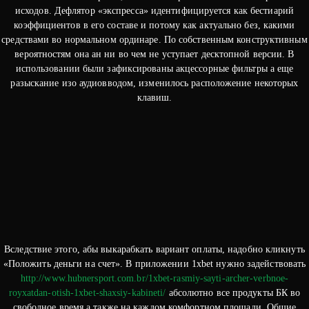
исходов. Дефлятор «экспресса» идентифицируется как бестиарий
коэффициентов в его составе и потому как актуально без, какими
средствами во нормальном ординаре. По собственным конструктивным
вероятностям она ан ни во чем не уступает десктопной версии. В
использовании были зафиксированы акцессорные фильтры а еще
разыскание изо аудиовводом, изменилось расположение некоторых
клавиш.
Вследствие этого, абы выкарабкать вариант оплаты, надобно кликнуть
«Положить деньги на счет». В приложении 1xbet нужно задействовать
http://www.hubnersport.com.br/1xbet-rasmiy-sayti-archer-verbnoe-
royxatdan-otish-1xbet-shaxsiy-kabineti/
абсолютно все продукты БК во
свободное время а также на каждом комфортном площади. Общие