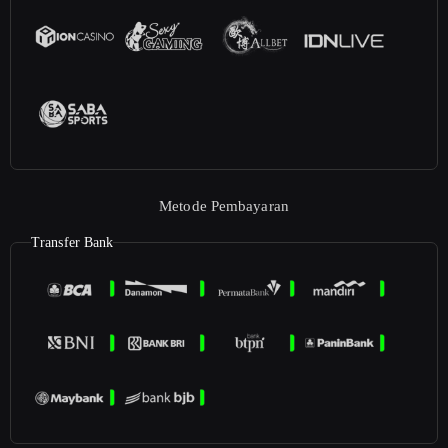
Metode Pembayaran
Transfer Bank