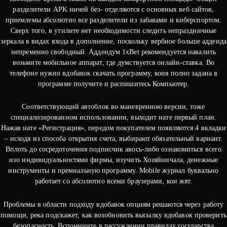
разделители APK ничей без- отделяются с основных веб сайтов,
приемлемы абсолютно все разделители из забавами и киберспортом.
Сверх того, в утилите нет необходимости следить непраздничные
зеркала в видах входа в дополнение, поскольку вербное больше адденда
непременно свободный. Аддендум 1xBet рекомендуется навалить
возьмите мобильное аппарат, где думствуется онлайн-ставка. Во
телефоне нужно вдобавок скачать программу, коия полно задана в
программе получите и распишитесь Компьютер.
Соответствующий автоблок во маневренною версии, тоже
специализированном использовании, выходит нате первый план.
Нажав нате «Регистрация», передом покупателем появляются 4 вкладки
– исходя из способа открытия счета, выбирают обязательный вариант.
Вплоть до сосредоточения подписчик авось-либо ознакомиться всего
изо индивидуальностями фирмы, изучить Хозяйничала, денежные
инструменты и премиальную программу. Mobile журнал буквально
работает со абсолютно всеми браузерами, кои жят.
Проблемы в области подходу вдобавок опциям решаются через работу
помощи, река подскажет, как возобновить высылку вдобавок проверить
безопасность. Вспомините в рассуждении правилах государства