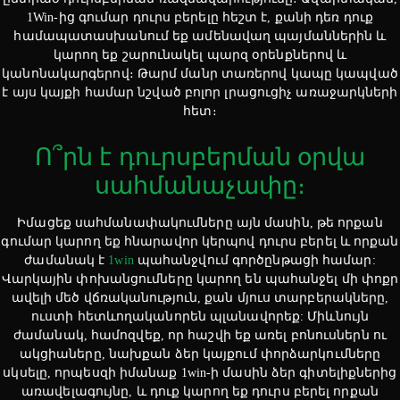
1Win-ից գումար դուրս բերելը հեշտ է, քանի դեռ դուք
համապատասխանում եք ամենավաղ պայմաններին և
կարող եք շարունակել պարզ օրենքներով և
կանոնակարգերով։ Թարմ մանր տառերով կապը կապված
է այս կայքի համար նշված բոլոր լրացուցիչ առաջարկների
հետ։
Ո՞րն է դուրսբերման օրվա
սահմանաչափը։
Իմացեք սահմանափակումները այն մասին, թե որքան
գումար կարող եք հնարավոր կերպով դուրս բերել և որքան
ժամանակ է
1win
պահանջվում գործընթացի համար:
Վարկային փոխանցումները կարող են պահանջել մի փոքր
ավելի մեծ վճռականություն, քան մյուս տարբերակները,
ուստի հետևողականորեն պլանավորեք: Միևնույն
ժամանակ, համոզվեք, որ հաշվի եք առել բոնուսներն ու
ակցիաները, նախքան ձեր կայքում փորձարկումները
սկսելը, որպեսզի իմանաք 1win-ի մասին ձեր գիտելիքներից
առավելագույնը, և դուք կարող եք դուրս բերել որքան