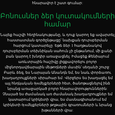
հնարավոր է շատ գումար:
Բոնուսներ ձեր կուտակումների
համար
Նայեք հաշվի հեղինակությանը, և դուք կարող եք ավարտել
հաստատման գործընթացը՝ նախքան դուրսբերման
հարցում կատարելը: Եթե ձեր 1 հաղթանակով
դուրսբերման տեխնիկան սահուն չի ընթանում, մի քանի
բան կարող է խնդիր առաջացնել: Իմացեք Քենիայում
առևտրային հաշիվը լիցքավորելու բոլոր
միջնորդավճարային մեթոդների մասին՝ սեղանի շուրջ:
Բարև ձեզ, ես Նարայան Անանդն եմ, ես նաև փորձառու
խաղադրույքների սիրահար եմ: Վերջերս ես խաղացել եմ
այլ հնդկական букմեյքերների հետ, ծանոթացնելով ինձ
նրանց առաջարկած բոլոր հնարավորություններին:
Չնայած ես ժամանակ առ ժամանակ խաղադրույքներ եմ
կատարում կրիկետի վրա, ես մասնագիտանում եմ
կրիկետի букմեյքերների թղթային գրառումների և նրանց
խթանների վրա: