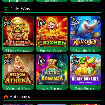
Fortune Gods
SixSixSix
Beam Boys
Daily Wins
5 Lions Megaways
Emperor Caishen
Release the Kraken 2
Wisdom of Athena
Aztec Bonanza
Rujak Bonanza
Hot Games