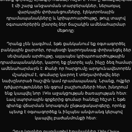
է մի շարք անջատման տարբերակներ, ներառյալ
վարկային փոխանցումները, էլեկտրոնային
դրամապանակները և կրիպտոարժույթը, թույլ տալով
օգտատերերին ընտրել ձեր ճաշակին ամենահարմար
մեթոդը:
Դրանք չեն կազմում, եթե ցանկանում եք օգտագործել
բանկային քարտեր, որպեսզի կարողանաք փոխանցել ձեր
սեփական արժույթը, այլապես կրիպտոարժույթային
դրամապանակներ, կարող եք ընտրել այն, ինչը ձեզ համար
ամենահարմարն է: Քանի որ հարցումը արդյունավետորեն
մշակվում է, գումարը կարող է տեղափոխվել ձեր
նախընտրած հաշվին կամ դրամապանակ: Նրանք, ովքեր
դժվարություններ են զգում բաշխումների հետ, խնդրում
ենք կապվել նոր 1Win աջակցության ծառայության հետ:
Լավ սպորտային գրքերից գումար հանելը հեշտ է, եթե
գիտեք վճարման նորագույն ընթացակարգերը, որոնք
պետք է օգտագործեք և ինչպես անվտանգ կերպով
կապվել բաժանմունքի հետ:
Դուք կգտնեք բազմաթիվ եղանակներ 1Win Choice