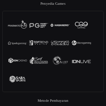
Penyedia Games
Metode Pembayaran