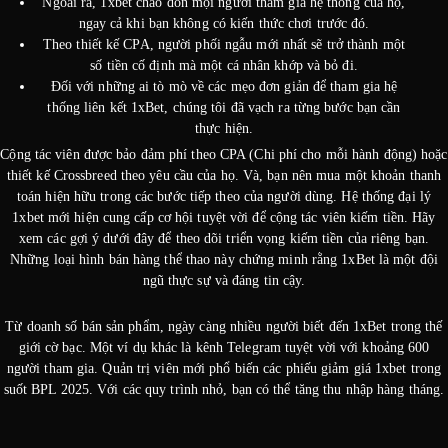
Ngoài ra, 1xbet chào đón mọi người tham gia hệ thống của họ,
ngay cả khi bạn không có kiến ​​thức chơi trước đó.
Theo thiết kế CPA, người phối ngẫu mới nhất sẽ trở thành một
số tiền cố định mà một cá nhân khớp và bỏ đi.
Đối với những ai tò mò về các mẹo đơn giản để tham gia hệ
thống liên kết 1xBet, chúng tôi đã vạch ra từng bước bạn cần
thực hiện.
Cộng tác viên được bảo đảm phí theo CPA (Chi phí cho mỗi hành động) hoặc
thiết kế Crossbreed theo yêu cầu của họ. Và, bạn nên mua một khoản thanh
toán hiện hữu trong các bước tiếp theo của người dùng. Hệ thống đại lý
1xbet mới hiện cung cấp cơ hội tuyệt vời để cộng tác viên kiếm tiền. Hãy
xem các gợi ý dưới đây để theo dõi triển vọng kiếm tiền của riêng bạn.
Những loại hình bán hàng thể thao này chứng minh rằng 1xBet là một đội
ngũ thực sự và đáng tin cậy.
Từ doanh số bán sản phẩm, ngày càng nhiều người biết đến 1xBet trong thế
giới cờ bạc. Một ví dụ khác là kênh Telegram tuyệt vời với khoảng 600
người tham gia. Quản trị viên mới phổ biến các phiếu giảm giá 1xbet trong
suốt BPL 2025. Với các quy trình nhỏ, bạn có thể tăng thu nhập hàng tháng.