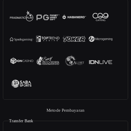
Metode Pembayaran
Transfer Bank