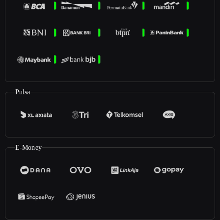
Pulsa
E-Money