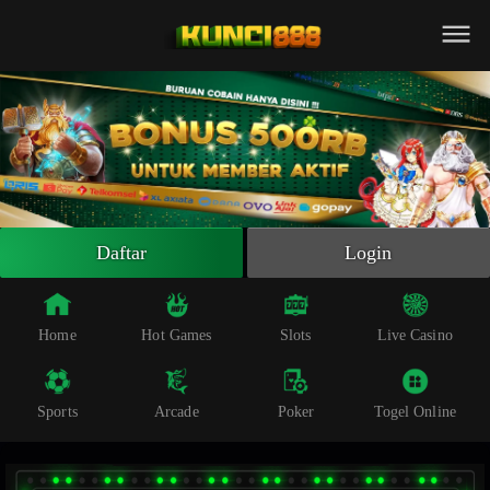
Beranda
Slot Online
Live Casino
Sportsbook
Arcade
Togel Online
Daftar
Login
Poker
Whatsapp
Home
Hot Games
Slots
Live Casino
Telegram
Sports
Arcade
Poker
Togel Online
Livechat