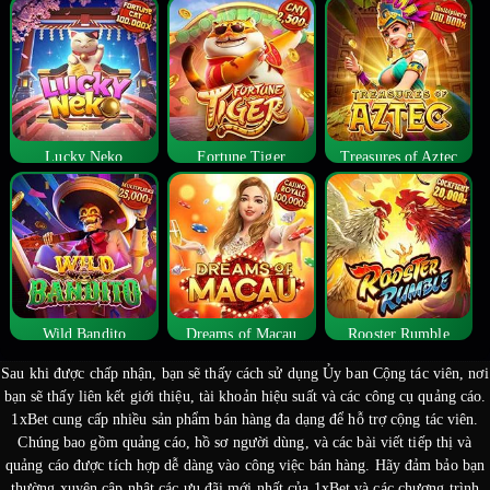
Lucky Neko
Fortune Tiger
Treasures of Aztec
Wild Bandito
Dreams of Macau
Rooster Rumble
Sau khi được chấp nhận, bạn sẽ thấy cách sử dụng Ủy ban Cộng tác viên, nơi
bạn sẽ thấy liên kết giới thiệu, tài khoản hiệu suất và các công cụ quảng cáo.
1xBet cung cấp nhiều sản phẩm bán hàng đa dạng để hỗ trợ cộng tác viên.
Chúng bao gồm quảng cáo, hồ sơ người dùng, và các bài viết tiếp thị và
quảng cáo được tích hợp dễ dàng vào công việc bán hàng. Hãy đảm bảo bạn
thường xuyên cập nhật các ưu đãi mới nhất của 1xBet và các chương trình