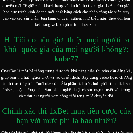
khuyến mãi để giữ chân khách hàng và thu hút họ tham gia.
1xBet đơn giản
hóa quy trình kinh doanh mới nhất bằng cách cho phép cộng tác viên truy
cập vào các sản phẩm bán hàng chuyên nghiệp như biểu ngữ, theo dõi liên
kết trang web và phân tích hiệu suất.
H: Tôi có nên giới thiệu mọi người ra
khỏi quốc gia của mọi người không?:
kube77
OnexBet là một hệ thống trung thực với khả năng hiển thị toàn cầu đáng kể,
giúp bạn thu hút người chơi và tạo chiến dịch. Xây dựng video hoặc chương
trình trực tiếp trên YouTube có thể là phân tích trò chơi, phân tích dịch vụ
1xBet, hoặc hướng dẫn. Sản phẩm nghệ thuật có sức mạnh tuyệt vời trong
việc thu hút người xem đồng thời tăng tỷ lệ chuyển đổi.
Chính xác thì 1xBet mua tiền cược của
bạn với mức phí là bao nhiêu?
Các cấp bậc mới nhất có thể không phải là cấp bậc cao nhất hiện có trên các