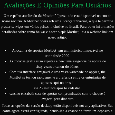
Avaliações E Opiniões Para Usuários
Um espelho atualizado da Mostbet” “possuindo está disponível no ano de
nosso recurso. A Mostbet opera sob uma licença universal, o que te permite
prestar serviços em vários países, inclusive no Brasil. Para obter informações
detalhadas sobre como baixar e hacer o apk Mostbet, leia o website link em
nosso artigo.
A locuinta de apostas MostBet tem um histórico impecável no
setor desde 2009.
As rodadas grátis estão sujeitas a new uma exigência de aposta de
sixty vezes o canon do bônus.
Com tua interface amigável e uma vasta variedade de opções, the
Mostbet se tornou rapidamente a preferida entre os entusiastas de
apostas aqui no brasil.
até 25 minutos após to cadastro.
cassino elizabeth casa de apostas compromissado com o choque à
lavagem para dinheiro.
Todas as opções da versão desktop estão disponíveis not any aplicativo. Sua
conta agora estará configurada, dando-lhe a chance de fazer um depósito e