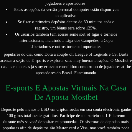
jogadores e apostadores.
Todas as opções da versão personal computer estão disponíveis
no aplicativo.
Se fizer o primeiro depósito dentro de 30 minutos após o
registro, um bônus será sobre 125%.
Os usuários também têm acesso some sort of ligas e torneios
internacionais, incluindo a Liga dos Campeões, a Copa
Libertadores e outros torneios importantes.
populares do dia, como Dota a couple of, League of Legends e CS. Basta
acessar a seção de E-sports e explorar suas muy buenas atrações. O MostBet e
casa para apostas já sony ericsson consolidou como rumo de jogadores at the
apostadores do Brasil. Funcionando
E-sports E Apostas Virtuais Na Casa
De Aposta Mostbet
Deposite pelo menos 5 USD em criptomoedas em sua conta electronic ganhe
100 giros totalmente gratuitos. Participe de um sorteio de 1 Ethereum
durante mês se você depositar criptomoedas. Os sistemas de deposito mais
populares afin de depósitos são Master card e Visa, mas você também pode