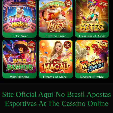
Lucky Neko
Fortune Tiger
Treasures of Aztec
Wild Bandito
Dreams of Macau
Rooster Rumble
Site Oficial Aqui No Brasil Apostas
Esportivas At The Cassino Online