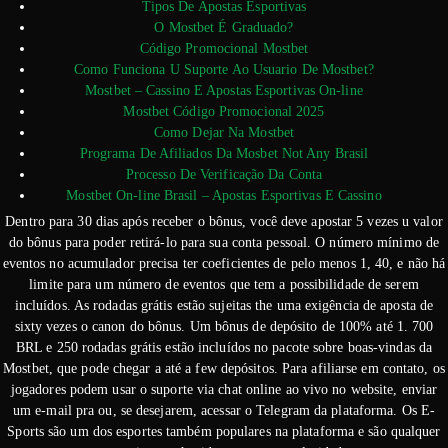
Tipos De Apostas Esportivas
O Mostbet É Graduado?
Código Promocional Mostbet
Como Funciona U Suporte Ao Usuario De Mostbet?
Mostbet – Cassino E Apostas Esportivas On-line
Mostbet Código Promocional 2025
Como Dejar Na Mostbet
Programa De Afiliados Da Mosbet Not Any Brasil
Processo De Verificação Da Conta
Mostbet On-line Brasil – Apostas Esportivas E Cassino
Dentro para 30 dias após receber o bônus, você deve apostar 5 vezes u valor
do bônus para poder retirá-lo para sua conta pessoal. O número mínimo de
eventos no acumulador precisa ter coeficientes de pelo menos 1, 40, e não há
limite para um número de eventos que tem a possibilidade de serem
incluídos. As rodadas grátis estão sujeitas the uma exigência de aposta de
sixty vezes o canon do bônus. Um bônus de depósito de 100% até 1. 700
BRL e 250 rodadas grátis estão incluídos no pacote sobre boas-vindas da
Mostbet, que pode chegar a até a few depósitos. Para afiliarse em contato, os
jogadores podem usar o suporte via chat online ao vivo no website, enviar
um e-mail pra ou, se desejarem, acessar o Telegram da plataforma. Os E-
Sports são um dos esportes também populares na plataforma e são qualquer