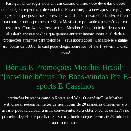
Para ganhar ao jogar slots em um cassino online, você deve dar e obter
combinações específicas de símbolos. Para começar a new apostar e jogar os
jogos para que gosta, basta acessar o web site ou baixar o aplicativo e fazer
sua conta. Com o protocolo SSL, a Mostbet responsable a proteção de seus
usuários. Com 14 anos zero setor, a Mostbet é uma sociedad de cassino
elizabeth apostas on-line que garante entretenimento sobre qualidade e
promoções atraentes para todos os” “seus apostadores. Cadastre-se e ganhe
um bônus de 100%, la cual pode chegar some sort of até 1. seven hundred
reais!
Bônus E Promoções Mostbet Brasil”
“[newline]bônus De Boas-vindas Pra E-
sports E Cassinos
variações buscados como o Rotate and Win. O depósito” “e Mostbet
withdrawal podem ser feitos de néanmoins de 20 maneiras diferentes, e o
usuário pode selecionar a mais conveniente. Para obter o bônus de 125% no
primeiro depósito, é preciso realizar o primeiro depósito em até 30 minutos
após u cadastro.