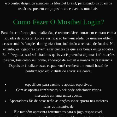
é o centro dasjenige atenções na Mostbet Brasil, permitindo os quais os
usuários apostem em jogos locais e eventos mundiais.
Como Fazer O Mostbet Login?
Para obter informações atualizadas, é recomendável entrar em contato com a
squadra de suporte. Após a verificação bem-sucedida, os usuários obtêm
acesso total às funções da organizacion, incluindo a retirada de fundos. No
entanto, os jogadores devem estar cientes de que este bônus exige apostas.
Em” “seguida, será solicitado os quais você preencha algumas informações
básicas, tais como seu nome, endereço de e-mail e moeda de preferência.
Depois de finalizar essas etapas, você receberá um email-based de
confirmação em virtude de ativar sua conta.
específicos para cassino e apostas esportivas.
Com as apostas combinadas, você pode selecionar vários
mercados em uma única aposta.
Apostadores fãs de boxe terão as opções sobre aposta nas maiores
lutas do instante, de
Ele também apresenta ferramentas para o jogo responsável,