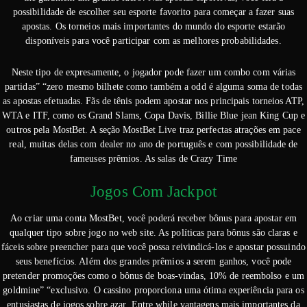
possibilidade de escolher seu esporte favorito para começar a fazer suas
apostas. Os torneios mais importantes do mundo do esporte estarão
disponíveis para você participar com as melhores probabilidades.
Neste tipo de expresamente, o jogador pode fazer um combo com várias
partidas” “zero mesmo bilhete como também a odd é alguma soma de todas
as apostas efetuadas. Fãs de tênis podem apostar nos principais torneios ATP,
WTA e ITF, como os Grand Slams, Copa Davis, Billie Blue jean King Cup e
outros pela MostBet. A seção MostBet Live traz perfectas atrações em pace
real, muitas delas com dealer no ano de português e com possibilidade de
fameuses prêmios. As salas de Crazy Time
Jogos Com Jackpot
Ao criar uma conta MostBet, você poderá receber bônus para apostar em
qualquer tipo sobre jogo no web site. As políticas para bônus são claras e
fáceis sobre preencher para que você possa reivindicá-los e apostar possuindo
seus benefícios. Além dos grandes prêmios a serem ganhos, você pode
pretender promoções como o bônus de boas-vindas, 10% de reembolso e um
goldmine” “exclusivo. O cassino proporciona uma ótima experiência para os
entusiastas de jogos sobre azar. Entre while vantagens mais importantes da