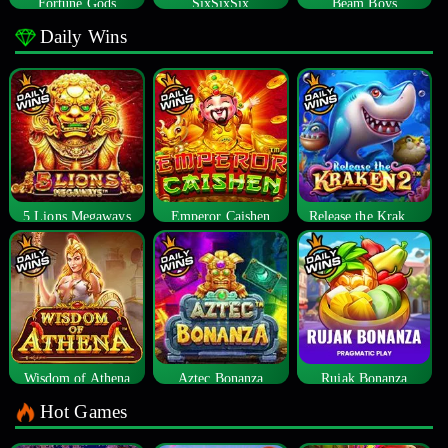
Fortune Gods
SixSixSix
Beam Boys
Daily Wins
5 Lions Megaways
Emperor Caishen
Release the Kraken 2
Wisdom of Athena
Aztec Bonanza
Rujak Bonanza
Hot Games