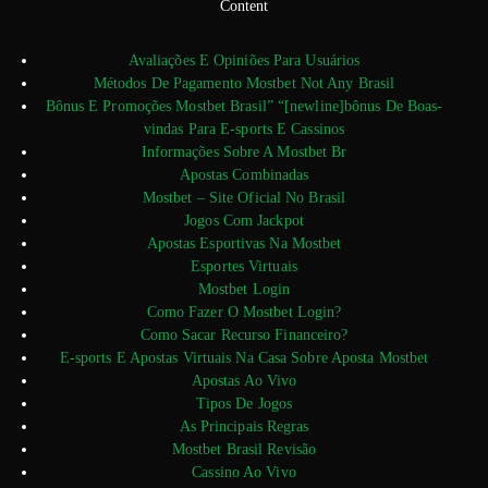
Content
Avaliações E Opiniões Para Usuários
Métodos De Pagamento Mostbet Not Any Brasil
Bônus E Promoções Mostbet Brasil” “[newline]bônus De Boas-
vindas Para E-sports E Cassinos
Informações Sobre A Mostbet Br
Apostas Combinadas
Mostbet – Site Oficial No Brasil
Jogos Com Jackpot
Apostas Esportivas Na Mostbet
Esportes Virtuais
Mostbet Login
Como Fazer O Mostbet Login?
Como Sacar Recurso Financeiro?
E-sports E Apostas Virtuais Na Casa Sobre Aposta Mostbet
Apostas Ao Vivo
Tipos De Jogos
As Principais Regras
Mostbet Brasil Revisão
Cassino Ao Vivo