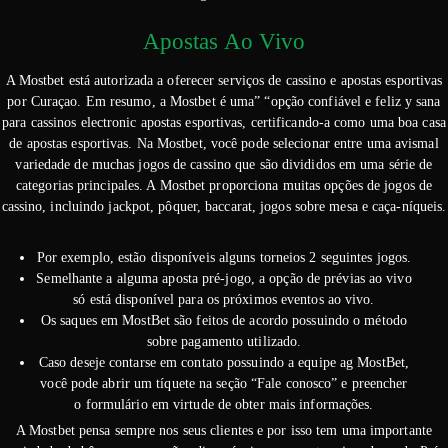
Apostas Ao Vivo
A Mostbet está autorizada a oferecer serviços de cassino e apostas esportivas
por Curaçao. Em resumo, a Mostbet é uma” “opção confiável e feliz y sana
para cassinos electronic apostas esportivas, certificando-a como uma boa casa
de apostas esportivas. Na Mostbet, você pode selecionar entre uma avismal
variedade de muchas jogos de cassino que são divididos em uma série de
categorias principales. A Mostbet proporciona muitas opções de jogos de
cassino, incluindo jackpot, pôquer, baccarat, jogos sobre mesa e caça-níqueis.
Por exemplo, estão disponíveis alguns torneios 2 seguintes jogos.
Semelhante a alguma aposta pré-jogo, a opção de prévias ao vivo
só está disponível para os próximos eventos ao vivo.
Os saques em MostBet são feitos de acordo possuindo o método
sobre pagamento utilizado.
Caso deseje contarse em contato possuindo a equipe ag MostBet,
você pode abrir um tíquete na seção “Fale conosco” e preencher
o formulário em virtude de obter mais informações.
A Mostbet pensa sempre nos seus clientes e por isso tem uma importante