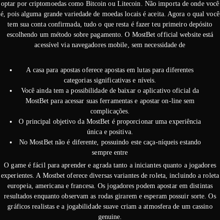
optar por criptomoedas como Bitcoin ou Litecoin. Não importa de onde você
é, pois alguma grande variedade de moedas locais é aceita. Agora o qual você
tem sua conta confirmada, tudo o que resta é fazer teu primeiro depósito
escolhendo um método sobre pagamento. O MostBet official website está
acessível via navegadores mobile, sem necessidade de
A casa para apostas oferece apostas em lutas para diferentes
categorias significativas e níveis.
Você ainda tem a possibilidade de baixar o aplicativo oficial da
MostBet para acessar suas ferramentas e apostar on-line sem
complicações.
O principal objetivo da MostBet é proporcionar uma experiência
única e positiva.
No MostBet não é diferente, possuindo este caça-níqueis estando
sempre entre
O game é fácil para aprender e agrada tanto a iniciantes quanto a jogadores
experientes. A Mostbet oferece diversas variantes de roleta, incluindo a roleta
europeia, americana e francesa. Os jogadores podem apostar em distintas
resultados enquanto observam as rodas girarem e esperam possuir sorte. Os
gráficos realistas e a jogabilidade suave criam a atmosfera de um cassino
genuine.