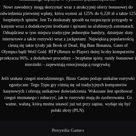
Nowi zawodnicy mogą skorzystać wraz z atrakcyjnej oferty bonusowej do
odwiedzenia pierwszej wpłaty, która wynosi aż 125% do 6,220 zł a także 125
bezpłatnych spinów. Jest To doskonały sposób na rozpoczęcie przygody w
kasynie wraz z dodatkowymi środkami i spinami na ulubionych automatach.
Odnajdziesz w tym miejscu tradycyjne jednorękie bandyty, dzisiejsze sloty
internetowe a także rozrywki wraz z jackpotami. Największą popularnością
cieszą się takie tytuły jak Book of Dead, Big Bass Bonanza, Gates of
Olympus bądź Wolf Gold. RTP (Return to Player) dużej liczby komputerów
przekracza 96%, a dodatkowe procedury – bezpłatne spiny, rundy bonusowe i
mnożniki – zapewniają emocjonującą rozgrywkę.
Jeśli szukasz czegoś niecodziennego, Bizzo Casino podaje unikalne rozrywki
egzotyczne. Tego Typu gry różnią się od tradycyjnych komputerów
kasynowych i oferują unikatowe doświadczenia. Wskazane Jest spróbować
czegoś nieznanego i zobaczyć, jak te rozrywki mają do zaoferowania. Co
ważne, walutą, którą można ustawić już tuż przy zapisu, wydaje się być
polski złoty (PLN).
Penyedia Games