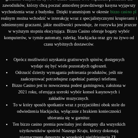
zawodników, którzy chcą poczuć atmosferę prawdziwego kasyna wyjąwszy
wychodzenia wraz z budynku. Dzięki transmisjom w okresie
bizzo casino pl
realnym można wchodzić w interakcję wraz z specjalistycznymi krupierami i
odmiennymi graczami, jakie możliwości powoduje, że rozrywka jest jeszcze
w wyższym stopniu ekscytująca. Bizzo Casino oferuje bogaty wybór
komputerów, w tymże automaty, ruletkę, blackjacka oraz gry na żywo od
czasu wybitnych dostawców.
Oprócz możliwości uzyskania gratisowych spinów, dostępnych
wydaje się być wiele pozostałych ogłoszeń.
Odrzucić dzierży wymagania pobierania produktów, jeśli nie
zaakceptować potrzebujesz zapełniać pamięci telefonu.
Bizzo Casino jest to nowoczesna podest gamingowa, założona w
2021 roku, oferująca szeroki wybór konsol kasynowych i
zakładów muzycznych.
To w który sposób spotkanie wraz z przyjaciółmi obok stole do
odwiedzenia blackjacka, wyłącznie z brakiem konieczności
ubierania się w garnitur.
Ten bizzo casino premia powitalny jest dostępny dla wszystkich
użytkowników spośród Naszego Kraju, którzy dokonają
nieznacznego depozytu w wysokości pięćdziesięciu ZŁ.