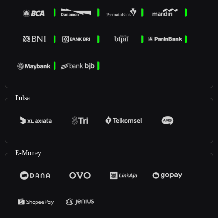
Pulsa
E-Money