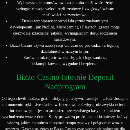
Wykorzystanie bonusów owo znakomita możliwość, żeby
wzbogacić swoje weksel rozliczeniowy i zwiększyć własne
możliwości na zwycięstwo.
Dzięki współpracy spośród faktycznie znakomitymi
deweloperami, jak NetEnt, Microgaming i Playtech, gracze mogą
cieszyć się szlachetnej jakości, wymagającym doświadczeniem
hazardowym.
Bizzo Casino używa autoryzacji Curacao do prowadzenia legalnej
działalności w naszym kraju.
Zarówno tok rejestrowania się, jak i logowania są
nieskomplikowane, wygodne i bezpieczne.
Bizzo Casino Istotnie Deposit
Nadprogram
Od tego chwili możesz grać – sloty, gry na żywo, turnieje – całość dostępne
od momentu ręki. Live Casino w Bizzo owo coś więcej niż zwykła uciecha
internetowego – jest to atmosfera rzeczywistego kasyna z brakiem
wychodzenia wraz z domu. Stoły prowadzą profesjonalni krupierzy, którzy
wiedzą, jakim sposobem utrzymać tempo zabawy i połączenie wraz z
graczem. Kasyno na żywo w Bizzo Casino owo wspaniałe położenie dla