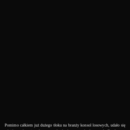
Pomimo całkiem już dużego tłoku na branży konsol losowych, udało się