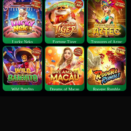
Lucky Neko
Fortune Tiger
Treasures of Aztec
Wild Bandito
Dreams of Macau
Rooster Rumble