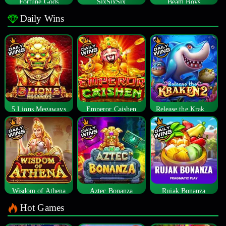
Fortune Gods
SixSixSix
Beam Boys
Daily Wins
5 Lions Megaways
Emperor Caishen
Release the Kraken 2
Wisdom of Athena
Aztec Bonanza
Rujak Bonanza
Hot Games