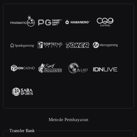
Metode Pembayaran
Transfer Bank