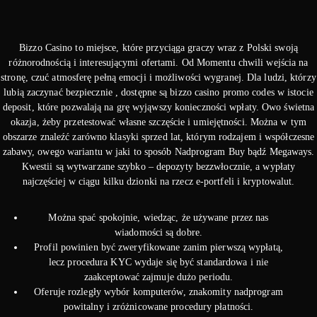
Bizzo Casino to miejsce, które przyciąga graczy wraz z Polski swoją
różnorodnością i interesującymi ofertami. Od Momentu chwili wejścia na
stronę, czuć atmosferę pełną emocji i możliwości wygranej. Dla ludzi, którzy
lubią zaczynać bezpiecznie , dostępne są bizzo casino promo codes w istocie
deposit, które pozwalają na grę wyjąwszy konieczności wpłaty. Owo świetna
okazja, żeby przetestować własne szczęście i umiejętności. Można w tym
obszarze znaleźć zarówno klasyki sprzed lat, którym rodzajem i współczesne
zabawy, owego wariantu w jaki to sposób Nadprogram Buy bądź Megaways.
Kwestii są wytwarzane szybko – depozyty bezzwłocznie, a wypłaty
najczęściej w ciągu kilku dzionki na rzecz e-portfeli i kryptowalut.
Można spać spokojnie, wiedząc, że używane przez nas
wiadomości są dobre.
Profil powinien być zweryfikowane zanim pierwszą wypłatą,
lecz procedura KYC wydaje się być standardowa i nie
zaakceptować zajmuje dużo periodu.
Oferuje rozległy wybór komputerów, znakomity nadprogram
powitalny i zróżnicowane procedury płatności.