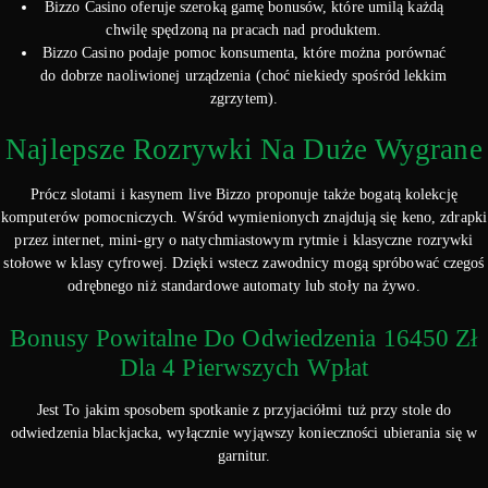
Bizzo Casino oferuje szeroką gamę bonusów, które umilą każdą
chwilę spędzoną na pracach nad produktem.
Bizzo Casino podaje pomoc konsumenta, które można porównać
do dobrze naoliwionej urządzenia (choć niekiedy spośród lekkim
zgrzytem).
Najlepsze Rozrywki Na Duże Wygrane
Prócz slotami i kasynem live Bizzo proponuje także bogatą kolekcję
komputerów pomocniczych. Wśród wymienionych znajdują się keno, zdrapki
przez internet, mini-gry o natychmiastowym rytmie i klasyczne rozrywki
stołowe w klasy cyfrowej. Dzięki wstecz zawodnicy mogą spróbować czegoś
odrębnego niż standardowe automaty lub stoły na żywo.
Bonusy Powitalne Do Odwiedzenia 16450 Zł
Dla 4 Pierwszych Wpłat
Jest To jakim sposobem spotkanie z przyjaciółmi tuż przy stole do
odwiedzenia blackjacka, wyłącznie wyjąwszy konieczności ubierania się w
garnitur.