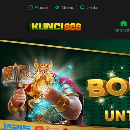
Whatsapp
Telegram
Livechat
BERAN