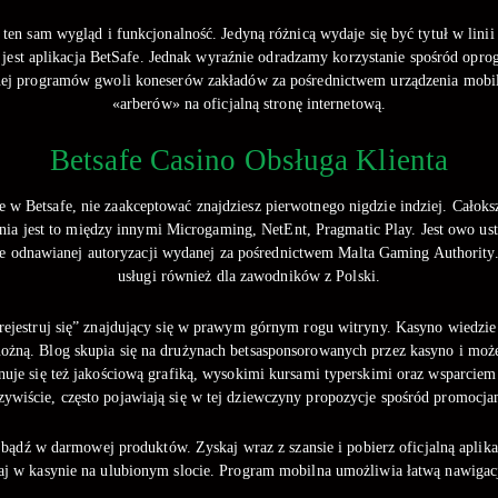
 sam wygląd i funkcjonalność. Jedyną różnicą wydaje się być tytuł w lini
 jest aplikacja BetSafe. Jednak wyraźnie odradzamy korzystanie spośród opr
nej programów gwoli koneserów zakładów za pośrednictwem urządzenia mobi
«arberów» na oficjalną stronę internetową.
Betsafe Casino Obsługa Klienta
 w Betsafe, nie zaakceptować znajdziesz pierwotnego nigdzie indziej. Całok
nia jest to między innymi Microgaming, NetEnt, Pragmatic Play. Jest owo u
ie odnawianej autoryzacji wydanej za pośrednictwem Malta Gaming Authority.
usługi również dla zawodników z Polski.
arejestruj się” znajdujący się w prawym górnym rogu witryny. Kasyno wiedzi
ożną. Blog skupia się na drużynach betsasponsorowanych przez kasyno i może
e się też jakościową grafiką, wysokimi kursami typerskimi oraz wsparciem dla
zywiście, często pojawiają się w tej dziewczyny propozycje spośród promocja
bądź w darmowej produktów. Zyskaj wraz z szansie i pobierz oficjalną aplik
raj w kasynie na ulubionym slocie. Program mobilna umożliwia łatwą nawigacj