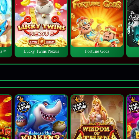
lds™
Lucky Twins Nexus
Fortune Gods