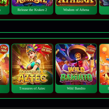
n
Release the Kraken 2
Wisdom of Athena
Treasures of Aztec
Wild Bandito