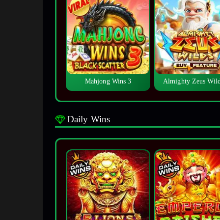
Mahjong Wins 3
Almighty Zeus Wi
Daily Wins