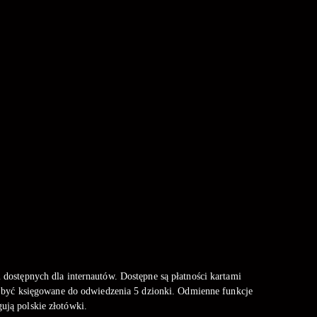
dostępnych dla internautów. Dostępne są płatności kartami
ż być księgowane do odwiedzenia 5 dzionki. Odmienne funkcje
gują polskie złotówki.