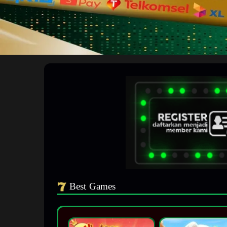
Best Games