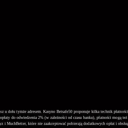
u dołu tymże adresem. Kasyno Betsafe50 proponuje kilka technik płatności 
opłaty do odwiedzenia 2% (w zależności od czasu banku), płatności mogą te
ayz i MuchBetter, które nie zaakceptować pobierają dodatkowych opłat i obsłu