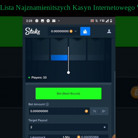
Lista Najznamienitszych Kasyn Internetoweg