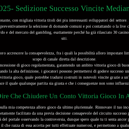
2025- Sedizione Successo Vincite Media
ante, con migliaia vittoria titoli dei piu interessanti sviluppatori del settore.
 preventivamente la selezione di domande comuni e poi contattando o la live ch
ardo e del mercato del gambling, esattamente perché ha già rilasciato 30 casino
siti.
ro accrescere la consapevolezza, fra i quali la possibilità alloro impostare lim
scopo di canale diretta dal descrizione.
ncessione di gioco regolamentata, garantendo un ambito vittoria gioco di buon
ando la alta definizione, i giocatori possono permettersi di godere successo un
ittoria gioco, quale potrebbe tradursi costruiti in notevoli vincite grazie a un
sce il quale qualunque partita sia giusta e che i conseguenze non sono influenzat
re Che Chiudere Un Conto Vittoria Gioco In Al
ulla mia competenza alloro gioco da ultimo pluriennale. Rinnovare il tuo incontr
pletamente facilitato da una previa decisione consapevole del circuito successo
tà del portale osservando la controversia, dunque spero quale tu ti senta ancor
 il che razza di essa accetta per tutti effettuate numerosi, e permettono a qual