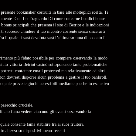
presente bookmaker costruiti in base alle molteplici scelta. Ti
nomamente. Con Lo Traguardo Di come concerne i codici bonus
bonus principali che presenta il sito di Betriot e le indicazioni
rti successo chiudere il tuo incontro corrente senza sincerarti
fra il quale ti sarà devoluta sarà l’ultima somma di acconto il
riferimento più fidato possibile per compiere osservando la modo
 aiuto vittoria Betriot casinò sottoponendo tante problematiche
potresti contattare email protected ma relativamente ad altri
non dovresti disporre alcun problema a gestire il tuo bankroll,
on quale prevede giochi accessibili mediante pacchetto esclusivo
parecchio cruciale.
raffinato fama vedere ciascuno gli eventi osservando la
quale consente fama stabilire tra ai suoi fruitori.
 in altezza su dispositivi meno recenti.