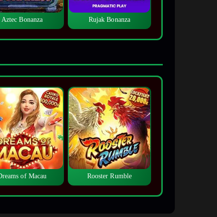
Aztec Bonanza
Rujak Bonanza
Dreams of Macau
Rooster Rumble