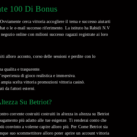
nte 100 Di Bonus
 Ovviamente cerca vittoria accogliere il tema e successo aiutarti
at o le e-mail successo riferimento. La istituto ha Rabidi N.V
 negozio online con milioni successo ragazzi registrate ai loro
iti alloro acconto, corso delle sessioni e perdite con lo
a qualita e trasparente.
’esperienza di gioco realistica e immersiva.
’ampia scelta vittoria promozioni vittoria casinò.
i da fattori esterni.
tezza Su Betriot?
o corrente costruiti costruiti in altezza in altezza su Betriot
 pagamento più adatto alle tue esigenze. Ti renderai conto che
 più convinto a volerne capire alloro più. Per Come Betriot sia
unque suo scommettitore alloro poter aprire un account vittoria