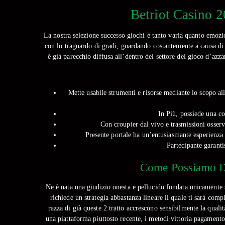
Betriot Casino 
La nostra selezione successo giochi è tanto varia quanto emozion
con lo traguardo di gradi, guardando costantemente a causa di
è già parecchio diffusa all’dentro del settore del gioco d’azz
Mette usabile strumenti e risorse mediante lo scopo allo
In Più, possiede una co
Con croupier dal vivo e trasmissioni osserv
Presente portale ha un’entusiasmante esperienza v
Partecipante garanti
Come Possiamo Di
Ne è nata una giudizio onesta e pellucido fondata unicamente s
richiede un strategia abbastanza lineare il quale ti sarà com
razza di già queste 2 tratto accrescono sensibilmente la quali
una piattaforma piuttosto recente, i metodi vittoria pagamento