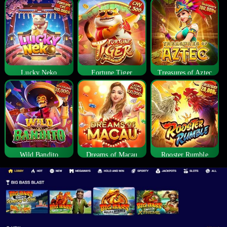
Lucky Neko
Fortune Tiger
Treasures of Aztec
Wild Bandito
Dreams of Macau
Rooster Rumble