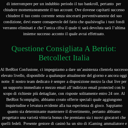
di interrompere per un indubbio periodo il tuo bankroll, pertanto per
chiudere momentaneamente il tuo account. Ove dovesse capitarti successo
chiudere il tuo conto corrente senza sincerarti preventivamente del suo
condizione, devi essere consapevole del fatto che qualsivoglia i tuoi fondi
verranno eliminati e che l’unica cifra il quale ti sarà devoluta sarà l’ultima
insieme successo acconto il quale avrai effettuato.
Questione Consigliata A Betriot:
Betcollect Italia
Al BetRiot Confusione, ci impegniamo a dare un’assistenza clientela successo
elevato livello, disponibile a qualunque attualmente del giorno e ancora oggi
notte. Il nostro team dedicato è sempre a disposizione mezzo la chat live per
un supporto immediato e mezzo email all’indirizzo email protected con lo
scopo di richieste più dettagliate, con risposte solitamente entro 24 ore. Al
BetRiot Scompiglio, abbiamo creato offerte speciali quale aggiungono
inquietudine e levatura evidente alla tua esperienza di gioco. Sappiamo
quanto sia determinante mantenere il divertimento, pertanto abbiamo
progettato una varietà vittoria bonus che premiano sia i nuovi giocatori che
quelli fedeli. Presente gestore di casinò ha un sito di iGaming ammaliatore e