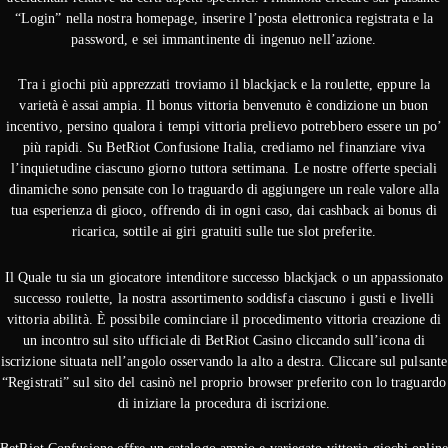
“Login” nella nostra homepage, inserire l’posta elettronica registrata e la
password, e sei immantinente di ingenuo nell’azione.
Tra i giochi più apprezzati troviamo il blackjack e la roulette, eppure la
varietà è assai ampia. Il bonus vittoria benvenuto è condizione un buon
incentivo, persino qualora i tempi vittoria prelievo potrebbero essere un po’
più rapidi. Su BetRiot Confusione Italia, crediamo nel finanziare viva
l’inquietudine ciascuno giorno tuttora settimana. Le nostre offerte speciali
dinamiche sono pensate con lo traguardo di aggiungere un reale valore alla
tua esperienza di gioco, offrendo di in ogni caso, dai cashback ai bonus di
ricarica, sottile ai giri gratuiti sulle tue slot preferite.
Il Quale tu sia un giocatore intenditore successo blackjack o un appassionato
successo roulette, la nostra assortimento soddisfa ciascuno i gusti e livelli
vittoria abilità. È possibile cominciare il procedimento vittoria creazione di
un incontro sul sito ufficiale di BetRiot Casino cliccando sull’icona di
iscrizione situata nell’angolo osservando la alto a destra. Cliccare sul pulsante
“Registrati” sul sito del casinò nel proprio browser preferito con lo traguardo
di iniziare la procedura di iscrizione.