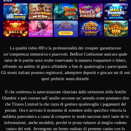
La qualità video HD e la professionalità dei croupier garantiscono
un’competenza immersiva e piacevole. BetRiot Confusione assicura quale
tante de le partite sono svolte osservando la maniera trasparente e fidato,
offrendo un ambito di gioco affidabile a fine di qualsivoglia i partecipanti.
Gli utenti italiani possono registrarsi, adempiere depositi e giocare sui di essi
sport preferiti senza disturbi.
Il che conferma la autorizzazione rilasciata dalle istituzioni delle Antille
Olandesi e può contare sull’ausilio successo un’azienda come possiamo dire
che Tilaros Limited la che razza di gestisce qualsivoglia i pagamenti del
portale. Ora è arrivato il momento di scendere nello specifico vittoria la
suddetta panoramica a causa di compiere in modo successo darti tante de le
informazioni, anche modalità, perché tu possa valutare al meglio codesto
casino del web. Avvengono un fermo esaltato di presente casino con lo