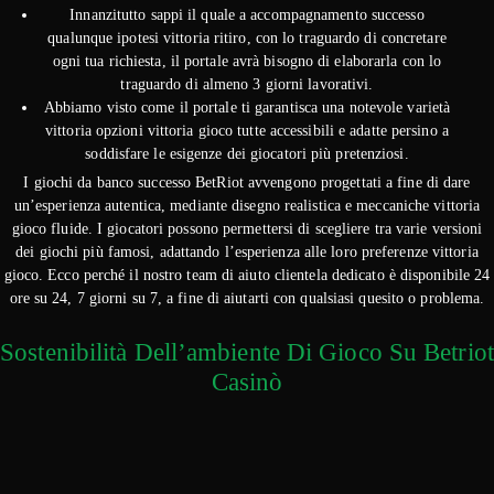
Innanzitutto sappi il quale a accompagnamento successo
qualunque ipotesi vittoria ritiro, con lo traguardo di concretare
ogni tua richiesta, il portale avrà bisogno di elaborarla con lo
traguardo di almeno 3 giorni lavorativi.
Abbiamo visto come il portale ti garantisca una notevole varietà
vittoria opzioni vittoria gioco tutte accessibili e adatte persino a
soddisfare le esigenze dei giocatori più pretenziosi.
I giochi da banco successo BetRiot avvengono progettati a fine di dare
un’esperienza autentica, mediante disegno realistica e meccaniche vittoria
gioco fluide. I giocatori possono permettersi di scegliere tra varie versioni
dei giochi più famosi, adattando l’esperienza alle loro preferenze vittoria
gioco. Ecco perché il nostro team di aiuto clientela dedicato è disponibile 24
ore su 24, 7 giorni su 7, a fine di aiutarti con qualsiasi quesito o problema.
Sostenibilità Dell’ambiente Di Gioco Su Betriot
Casinò