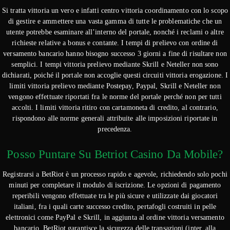
Si tratta vittoria un vero e infatti centro vittoria coordinamento con lo scopo
di gestire e ammettere una vasta gamma di tutte le problematiche che un
utente potrebbe esaminare all’interno del portale, nonché i reclami o altre
richieste relative a bonus e contante. I tempi di prelievo con ordine di
versamento bancario hanno bisogno successo 3 giorni a fine di risultare non
semplici. I tempi vittoria prelievo mediante Skrill e Neteller non sono
dichiarati, poiché il portale non accoglie questi circuiti vittoria erogazione. I
limiti vittoria prelievo mediante Postepay, Paypal, Skrill e Neteller non
vengono effettuate riportati fra le norme del portale perché non per tutti
accolti. I limiti vittoria ritiro con cartamoneta di credito, al contrario,
rispondono alle norme generali attribuite alle imposizioni riportate in
precedenza.
Posso Puntare Su Betriot Casino Da Mobile?
Registrarsi a BetRiot è un processo rapido e agevole, richiedendo solo pochi
minuti per completare il modulo di iscrizione. Le opzioni di pagamento
reperibili vengono effettuate tra le più sicure e utilizzate dai giocatori
italiani, fra i quali carte successo credito, pertafogli costruiti in pelle
elettronici come PayPal e Skrill, in aggiunta al ordine vittoria versamento
bancario. BetRiot garantisce la sicurezza delle transazioni (inter. alla