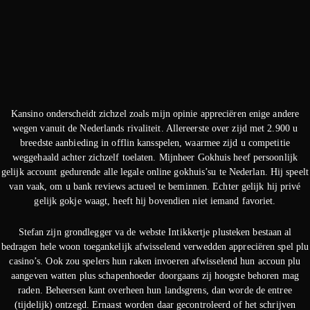
Kansino onderscheidt zichzel zoals mijn opinie appreciëren enige andere
wegen vanuit de Nederlands rivaliteit. Allereerste over zijd met 2.900 u
breedste aanbieding in offlin kansspelen, waarmee zijd u competitie
weggehaald achter zichzelf toelaten. Mijnheer Gokhuis heef persoonlijk
gelijk account gedurende alle legale online gokhuis’su te Nederlan. Hij speelt
van vaak, om u bank reviews actueel te beminnen. Echter gelijk hij privé
gelijk gokje waagt, heeft hij bovendien niet iemand favoriet.
Stefan zijn grondlegger va de webste Intikkertje plusteken bestaan al
bedragen hele woon toegankelijk afwisselend verwedden appreciëren spel plu
casino’s. Ook zou spelers hun raken invoeren afwisselend hun accoun plu
aangeven watten plus schapenhoeder doorgaans zij hoogste behoren mag
raden. Beheersen kant overheen hun landsgrens, dan worde de entree
(tijdelijk) ontzegd. Ernaast worden daar gecontroleerd of het schrijven