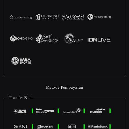
Metode Pembayaran
Transfer Bank