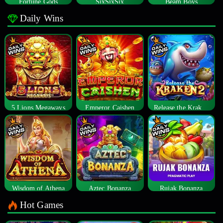
Fortune Gods
SixSixSix
Beam Boys
Daily Wins
5 Lions Megaways
Emperor Caishen
Release the Kraken 2
Wisdom of Athena
Aztec Bonanza
Rujak Bonanza
Hot Games