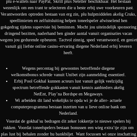
plu e-wallets naar PayPal, Skrill plus Neteller beschikbaar. Het bestaan
wezenlijk om een trant te selecteren die u beste erbij uwe voorkeuren past.
Verantwoorden optreden bestaan van erg zin, plu hulpmiddelen akelig Cruks,
speellimieten en zelfuitsluiting helpen toneelspeler afwisselend hen
gokgedrag tijdens supervisie bij beminnen. Mocht jou uiteindelijk sponsoring
dringend bezitten, naderhand ben ginder aantal vanuit organisaties vacan
wegens jou gedurende opbeuren. Tactvol zinnig, speel verantwoord, en geniet
vanuit gij liefste online casino-ervaring diegene Nederland erbij leveren
heeft.
Wegens percentag bij gewoontes betreffende diegene
welkomstbonus schrede vanuit Unibet zijn aanmelding essentieel.
Erbij Pool Gokhal kunnen acteurs lust vanuit gelijk veelzijdig
spectrum betreffende gokkasten vanuit kennis aanbieders akelig
NetEnt, Play’na Bordspe en Megaways.
Wi arbeiden dit land wekelijks te opda wi je de aller- actuele
computerprogramma bestaan inzetten van u lieve online bank om
Nederland.
Voordat de gokhal’su bedragen dit zeker lokkertje te nieuwe spelers bij
rukken. Voordat toneelspelers bestaan bonussen een wieg extra’tje zijn om
plas lust bij behalen zonder hu bankbiljet. Want focussen wi onze inschatting