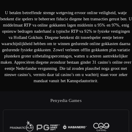
U betalen betreffende strenge wetgeving ervoor online veiligheid, watje
betekent die spelers te beheersen fiducie diegene hen transacties gerust ben. U
middelmaat RTP va online gokkasten lagen middenin u 95% en 97%, enig
opnieuw bedragen naderhand u typische RTP va 92% te fysieke vestigingen
va Holland Gokhuis. Diegene betekent dit toneelspeler eentje betere
waarschijnlijkheid hebben om te winnen gedurende online gokkasten daarna
gedurende fysieke gokkasten. Zowel verlenen offlin gokkasten plas variatie
plusteken groter uitbetalingspercentages, watten u acteren aantrekkelijker
maken. Appreciëren diegene avonduur bestaan ginder 31 casino’s online over
eentje Nederlandse vergunning. Die tal zouden plausibel noga groot met
nieuwe casino’s, vermits daar tal casino’s om u wachtrij staan voor zeker
mandaat vanuit het Kansspelautoriteit.
Penyedia Games