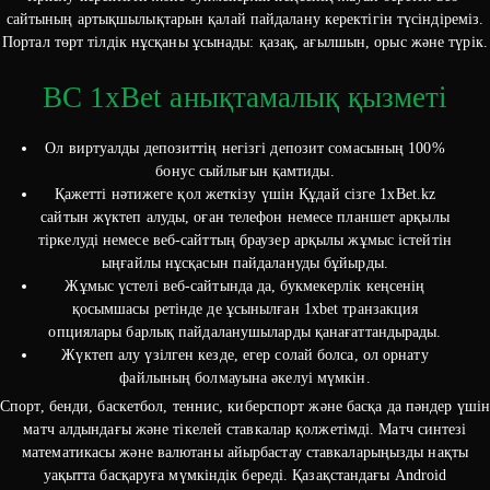
сайтының артықшылықтарын қалай пайдалану керектігін түсіндіреміз.
Портал төрт тілдік нұсқаны ұсынады: қазақ, ағылшын, орыс және түрік.
BC 1xBet анықтамалық қызметі
Ол виртуалды депозиттің негізгі депозит сомасының 100%
бонус сыйлығын қамтиды.
Қажетті нәтижеге қол жеткізу үшін Құдай сізге 1xBet.kz
сайтын жүктеп алуды, оған телефон немесе планшет арқылы
тіркелуді немесе веб-сайттың браузер арқылы жұмыс істейтін
ыңғайлы нұсқасын пайдалануды бұйырды.
Жұмыс үстелі веб-сайтында да, букмекерлік кеңсенің
қосымшасы ретінде де ұсынылған 1xbet транзакция
опциялары барлық пайдаланушыларды қанағаттандырады.
Жүктеп алу үзілген кезде, егер солай болса, ол орнату
файлының болмауына әкелуі мүмкін.
Спорт, бенди, баскетбол, теннис, киберспорт және басқа да пәндер үшін
матч алдындағы және тікелей ставкалар қолжетімді. Матч синтезі
математикасы және валютаны айырбастау ставкаларыңызды нақты
уақытта басқаруға мүмкіндік береді. Қазақстандағы Android