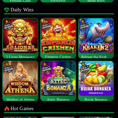
Fortune Gods
SixSixSix
Beam Boys
Daily Wins
5 Lions Megaways
Emperor Caishen
Release the Kraken 2
Wisdom of Athena
Aztec Bonanza
Rujak Bonanza
Hot Games