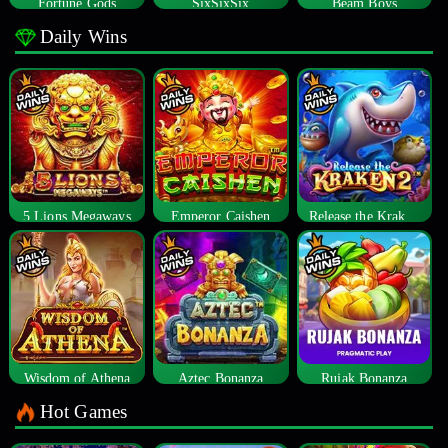
Fortune Gods
SixSixSix
Beam Boys
Daily Wins
5 Lions Megaways
Emperor Caishen
Release the Kraken 2
Wisdom of Athena
Aztec Bonanza
Rujak Bonanza
Hot Games