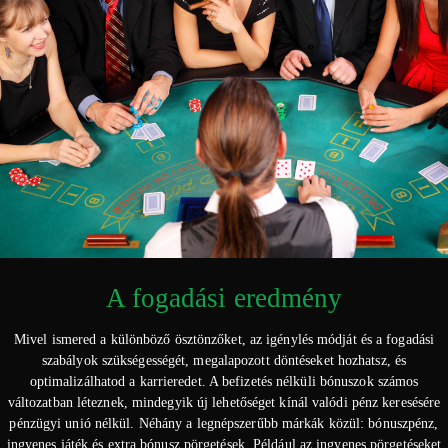
A fogadási eredmény
Mivel ismered a különböző ösztönzőket, az igénylés módját és a fogadási
szabályok szükségességét, megalapozott döntéseket hozhatsz, és
optimalizálhatod a karrieredet. A befizetés nélküli bónuszok számos
változatban léteznek, mindegyik új lehetőséget kínál valódi pénz keresésére
pénzügyi unió nélkül. Néhány a legnépszerűbb márkák közül: bónuszpénz,
ingyenes játék és extra bónusz pörgetések. Például az ingyenes pörgetéseket