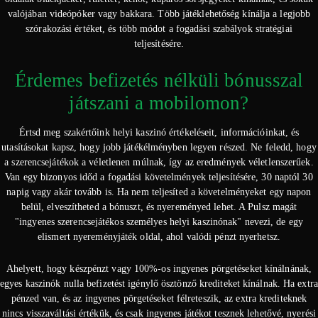
valójában videópóker vagy bakkara.
Több játéklehetőség kínálja a legjobb
szórakozási értéket, és több módot a fogadási szabályok stratégiai
teljesítésére.
Érdemes befizetés nélküli bónusszal
játszani a mobilomon?
Értsd meg szakértőink helyi kaszinó értékeléseit, információinkat, és
utasításokat kapsz, hogy jobb játékélményben legyen részed. Ne feledd, hogy
a szerencsejátékok a véletlenen múlnak, így az eredmények véletlenszerűek.
Van egy bizonyos időd a fogadási követelmények teljesítésére, 30 naptól 30
napig vagy akár tovább is. Ha nem teljesíted a követelményeket egy napon
belül, elveszítheted a bónuszt, és nyereményed lehet. A Pulsz magát
"ingyenes szerencsejátékos személyes helyi kaszinónak" nevezi, de egy
elismert nyereményjáték oldal, ahol valódi pénzt nyerhetsz.
Ahelyett, hogy készpénzt vagy 100%-os ingyenes pörgetéseket kínálnának,
egyes kaszinók nulla befizetést igénylő ösztönző krediteket kínálnak. Ha extra
pénzed van, és az ingyenes pörgetéseket félreteszik, az extra krediteknek
nincs visszaváltási értékük, és csak ingyenes játékot tesznek lehetővé, nyerési