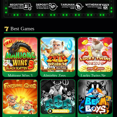
Best Games
Mahjong Wins 3
Almighty Zeus Wilds™
Lucky Twins Nexus