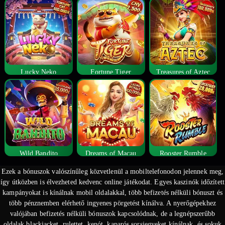
Lucky Neko
Fortune Tiger
Treasures of Aztec
Wild Bandito
Dreams of Macau
Rooster Rumble
Ezek a bónuszok valószínűleg közvetlenül a mobiltelefonodon jelennek meg,
így útközben is élvezheted kedvenc online játékodat. Egyes kaszinók időzített
kampányokat is kínálnak mobil oldalakkal, több befizetés nélküli bónuszt és
több pénznemben elérhető ingyenes pörgetést kínálva. A nyerőgépekhez
valójában befizetés nélküli bónuszok kapcsolódnak, de a legnépszerűbb
oldalak blackjacket, rulettet, kenót, kaparós sorsjegyeket kínálnak, és sokuk