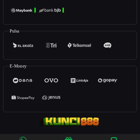
Pulsa
E-Money
©2024
Kunci888
. All rights reserved | 18+