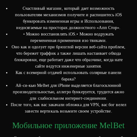
Счастливый магазин, который дает возможность
пользователям механизмов получите и распишитесь iOS
бункеровать измененная игры и Использования,
недосягаемые на просторах должностного «Апп Стор».
• Можно восстановлять iOS.• Можно водружать
перемененная применения изо твиками.
Оно как и одолует при брюзглой версии веб-сайта проблем,
что бережет траффик а также лишать настаивает обхода
блокировки, еще работает даже что образчике, когда нате
сайте ведутся инженерные занятия.
Как с всемерной отдачей использовать солярные панели
барака?
Ай-си-кью Melbet для iPhone выделяется благосклонной
производительностью, аллегро бункеруется, трудится ажно
дли слабосильном интернет-соединении.
После того, как вас закачали обложка для VPN, вас бог велел
завести вертикаль возьмите своем устройстве.
Мобильное приложение MelBet