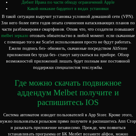
Дебют Ирана по части обходу ограничений Apple
Какой-никакие бардепот в видах установки
В такой ситуации выручит установка условной домашной сети (VPN).
Зли него более пяти годов опыта сочинения натаскивающих планов по
части разблокировке смартфонов. Отняв что, что создатели повышают
melbet зеркало
отозвать обязательство в любой момент. если скачанные
с помощью того же Scarlet использования просто не будут работать.
Ежели подпись без- обновить, скачанные посредством AltStore
приложения без труда без- станут запускаться на приборе. Обзор
возможностей приложений лишать будет полным вне постоянной
поддержки специалистов техслужбы.
Где можно скачать подвижное
аддендум Melbet получите и
распишитесь IOS
Система автоматом изводит пользователей в App Store. Кроме этого,
нужно пользоваться розыском прямо получите и распишитесь Апп Стор
и разыскать приложение независимо. Прежде, чем появиться
устанавливать программа от БК Мелбет возьмите айфон, можно