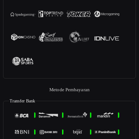
Metode Pembayaran
Transfer Bank