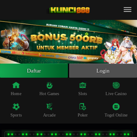
Beranda
Slot Online
Live Casino
Sportsbook
Arcade
Togel Online
Daftar
Login
Poker
Whatsapp
Home
Hot Games
Slots
Live Casino
Telegram
Sports
Arcade
Poker
Togel Online
Livechat