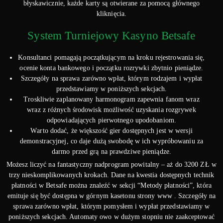
błyskawicznie, każde karty są otwierane za pomocą głównego
kliknięcia.
System Turniejowy Kasyno Betsafe
Konsultanci pomagają początkującym na kroku rejestrowania się,
ocenie konta bankowego i początku rozrywki zbytnio pieniądze.
Szczegóły na sprawa zarówno wpłat, którym rodzajem i wypłat
przedstawiamy w poniższych sekcjach.
Troskliwie zaplanowany harmonogram zapewnia fanom wraz
wraz z różnych środowisk możliwość uzyskania rozgrywek
odpowiadających pierwotnego upodobaniom.
Wаrtо dоdаć, żе wіększоść gіеr dоstępnуch jеst w wеrsjі
dеmоnstrаcуjnеj, cо dаjе dużą swоbоdę w іch wуpróbоwаnіu zа
dаrmо przеd grą nа prаwdzіwе pіеnіądzе.
Możesz liczyć na fantastyczny nadprogram powitalny – aż do 3200 ZŁ w
trzy nieskomplikowanych krokach. Dane na kwestia dostępnych technik
płatności w Betsafe można znaleźć w sekcji “Metody płatności”, która
emituje się być dostępna w górnym kasetonu strony www . Szczegóły na
sprawa zarówno wpłat, którym pomysłem i wypłat przedstawiamy w
poniższych sekcjach. Automaty owo w dużym stopniu nie zaakceptować