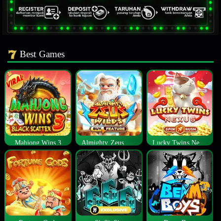
Best Games
Mahjong Wins 3
Almighty Zeus Wilds™
Lucky Twins Nexus