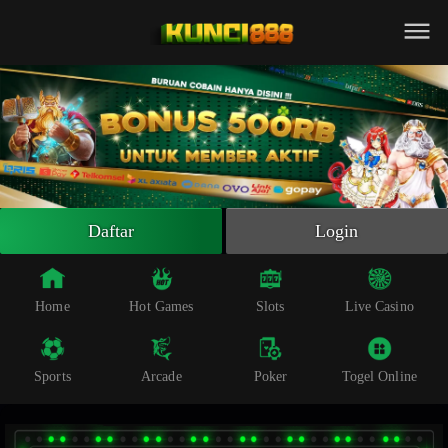
Beranda
Slot Online
Live Casino
Sportsbook
Arcade
Togel Online
Daftar
Login
Poker
Whatsapp
Home
Hot Games
Slots
Live Casino
Telegram
Sports
Arcade
Poker
Togel Online
Livechat