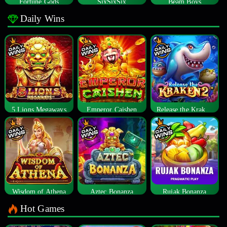
Fortune Gods
SixSixSix
Beam Boys
Daily Wins
5 Lions Megaways
Emperor Caishen
Release the Kraken 2
Wisdom of Athena
Aztec Bonanza
Rujak Bonanza
Hot Games