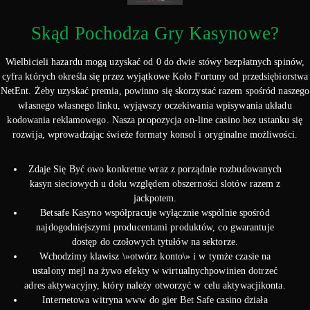
Skąd Pochodza Gry Kasynowe?
Wielbicieli hazardu mogą uzyskać od 0 do dwie stówy bezpłatnych spinów,
cyfra których określa się przez wyjątkowe Koło Fortuny od przedsiębiorstwa
NetEnt. Żeby uzyskać premia, powinno się skorzystać razem spośród naszego
własnego własnego linku, wyjąwszy oczekiwania wpisywania układu
kodowania reklamowego. Nasza propozycja on-line casino bez ustanku się
rozwija, wprowadzając świeże formaty konsol i oryginalne możliwości.
Zdaje Się Być owo konkretne wraz z porządnie rozbudowanych
kasyn sieciowych u dołu względem obszerności slotów razem z
jackpotem.
Betsafe Kasyno współpracuje wyłącznie wspólnie spośród
najdogodniejszymi producentami produktów, co gwarantuje
dostęp do czołowych tytułów na sektorze.
Wchodzimy klawisz \»otwórz konto\» i w tymże czasie na
ustalony mejl na żywo efekty w wirtualnychpowinien dotrzeć
adres aktywacyjny, który należy otworzyć w celu aktywacjikonta.
Internetowa witryna www do gier Bet Safe casino działa