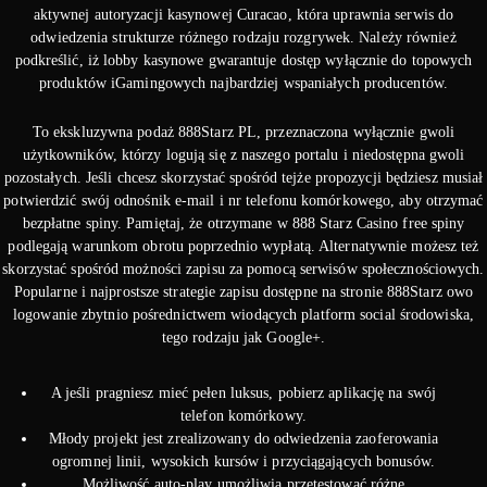
aktywnej autoryzacji kasynowej Curacao, która uprawnia serwis do
odwiedzenia strukturze różnego rodzaju rozgrywek. Należy również
podkreślić, iż lobby kasynowe gwarantuje dostęp wyłącznie do topowych
produktów iGamingowych najbardziej wspaniałych producentów.
To ekskluzywna podaż 888Starz PL, przeznaczona wyłącznie gwoli
użytkowników, którzy logują się z naszego portalu i niedostępna gwoli
pozostałych. Jeśli chcesz skorzystać spośród tejże propozycji będziesz musiał
potwierdzić swój odnośnik e-mail i nr telefonu komórkowego, aby otrzymać
bezpłatne spiny. Pamiętaj, że otrzymane w 888 Starz Casino free spiny
podlegają warunkom obrotu poprzednio wypłatą. Alternatywnie możesz też
skorzystać spośród możności zapisu za pomocą serwisów społecznościowych.
Popularne i najprostsze strategie zapisu dostępne na stronie 888Starz owo
logowanie zbytnio pośrednictwem wiodących platform social środowiska,
tego rodzaju jak Google+.
A jeśli pragniesz mieć pełen luksus, pobierz aplikację na swój
telefon komórkowy.
Młody projekt jest zrealizowany do odwiedzenia zaoferowania
ogromnej linii, wysokich kursów i przyciągających bonusów.
Możliwość auto-play umożliwia przetestować różne