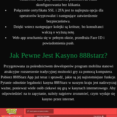
skonfigurowania bez klikania.
Połączenie certyfikatu SSL i 2FA jest to najlepsza opcja dla
operatorów kryptowalut i następujące zatwierdzenie
bezpieczeństwa.
Dzięki wstecz następujące kolejki są krótsze, bo konsultanci
walczą o wyższą notę.
Web-app uruchamia się w pełnym oknie, przedłuża Face ID i
powiadomienia push.
Jak Pewne Jest Kasyno 888starz?
Przygotowana za pośrednictwem deweloperów program mobilna stanowi
atrakcyjne rozszerzenie tradycyjnej możności gry za pomocą komputera.
Pobierz 888Starz App już teraz i sprawdź, jakie są jej najistotniejsze funkcje.
Pytanie odnośnie legalności kasyna 888Starz w naszym kraju jest nadzwyczaj
ważne, ponieważ wiele osób ciekawi się grą w kasynach internetowego. Aby
odpowiedzieć na to zapytanie, należy najpierw zrozumieć, czym wydaje się
kasyno przez internet.