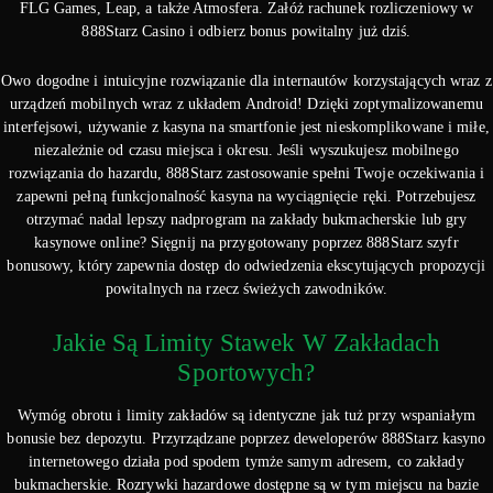
FLG Games, Leap, a także Atmosfera. Załóż rachunek rozliczeniowy w
888Starz Casino i odbierz bonus powitalny już dziś.
Owo dogodne i intuicyjne rozwiązanie dla internautów korzystających wraz z
urządzeń mobilnych wraz z układem Android! Dzięki zoptymalizowanemu
interfejsowi, używanie z kasyna na smartfonie jest nieskomplikowane i miłe,
niezależnie od czasu miejsca i okresu. Jeśli wyszukujesz mobilnego
rozwiązania do hazardu, 888Starz zastosowanie spełni Twoje oczekiwania i
zapewni pełną funkcjonalność kasyna na wyciągnięcie ręki. Potrzebujesz
otrzymać nadal lepszy nadprogram na zakłady bukmacherskie lub gry
kasynowe online? Sięgnij na przygotowany poprzez 888Starz szyfr
bonusowy, który zapewnia dostęp do odwiedzenia ekscytujących propozycji
powitalnych na rzecz świeżych zawodników.
Jakie Są Limity Stawek W Zakładach
Sportowych?
Wymóg obrotu i limity zakładów są identyczne jak tuż przy wspaniałym
bonusie bez depozytu. Przyrządzane poprzez deweloperów 888Starz kasyno
internetowego działa pod spodem tymże samym adresem, co zakłady
bukmacherskie. Rozrywki hazardowe dostępne są w tym miejscu na bazie