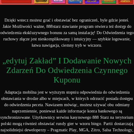
Dzięki wstecz możesz grać i obstawiać bez ograniczeń, byle gdzie jesteś.
Jakie Możliwości ważne, 888starz stawianie program otwiera też dostęp do
odwiedzenia ekskluzywnego bonusu za samą instalację! Do Odwiedzenia tego
ruchowy złącze jest nieskomplikowany i intuicyjny — szybkie logowanie,
łatwa nawigacja, ciemny tryb w wiczoru.
„edytuj Zakład” I Dodawanie Nowych
Zdarzeń Do Odwiedzenia Czynnego
Kuponu
Adaptacja mobilna jest w wyższym stopniu odpowiednia do odwiedzenia
obstawiania w drodze albo w miejscach, w których odrzucić posiada dostępu
do odwiedzenia peceta. Nawiasem mówiąc, możesz używać obu odmiany
naprzemiennie, ponieważ każde informacje konta bankowego są
synchronizowane. Użytkownicy serwisu kasynowego 888 Starz na terytorium
polski mogą również obstawiać rundy gier w wzoru bingo. Partii dostarczają
najsolidniejsi deweloperzy – Pragmatic Play, MGA, Zitro, Salsa Technology,