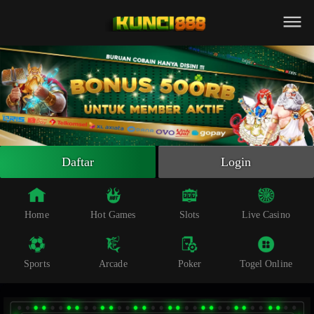
Beranda
Slot Online
Live Casino
Sportsbook
Arcade
Togel Online
Daftar
Login
Poker
Whatsapp
Home
Hot Games
Slots
Live Casino
Telegram
Sports
Arcade
Poker
Togel Online
Livechat